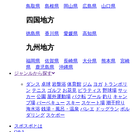
鳥取県
島根県
岡山県
広島県
山口県
四国地方
徳島県
香川県
愛媛県
高知県
九州地方
福岡県
佐賀県
長崎県
大分県
熊本県
宮崎
県
鹿児島県
沖縄県
ジャンルから探す
ダンス
卓球
岩盤浴
体育館
ジム
ヨガ
トランポリ
ン
テニス
ゴルフ
お花見
ピラティス
野球場
サッ
カー
公園
屋外運動場
バク転
プール
釣り
キャン
プ場
バーベキュー
スキー
スケート場
潮干狩り
海水浴
銭湯・風呂・温泉
バレエ
ドッグラン
ボル
ダリング
スケボー
スポスポとは
Q&A