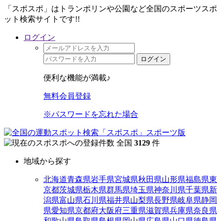
「スポスポ」はトランポリンや公園など全国のスポーツスポ
ット検索サイトです!!
ログイン
ログイン
便利な機能が満載♪
無料会員登録
※パスワードを忘れた場合
全国
3129
件
地域から探す
北海道
青森県
岩手県
宮城県
秋田県
山形県
福島県
東
京都
茨城県
栃木県
群馬県
埼玉県
神奈川県
千葉県
新
潟県
富山県
石川県
福井県
山梨県
長野県
岐阜県
静岡
県
愛知県
京都府
大阪府
三重県
滋賀県
兵庫県
奈良県
和歌山県
鳥取県
島根県
岡山県
広島県
山口県
徳島県