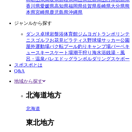
香川県
愛媛県
高知県
福岡県
佐賀県
長崎県
大分県
熊
本県
宮崎県
鹿児島県
沖縄県
ジャンルから探す
ダンス
卓球
岩盤浴
体育館
ジム
ヨガ
トランポリン
テ
ニス
ゴルフ
お花見
ピラティス
野球場
サッカー
公園
屋外運動場
バク転
プール
釣り
キャンプ場
バーベキ
ュー
スキー
スケート場
潮干狩り
海水浴
銭湯・風
呂・温泉
バレエ
ドッグラン
ボルダリング
スケボー
スポスポとは
Q&A
地域から探す
北海道地方
北海道
東北地方