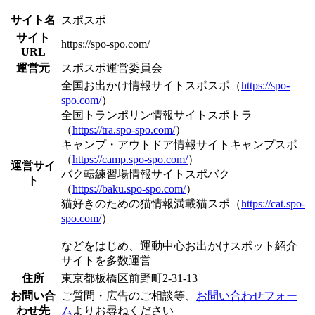
サイト名
スポスポ
サイト
https://spo-spo.com/
URL
運営元
スポスポ運営委員会
全国お出かけ情報サイトスポスポ（
https://spo-
spo.com/
）
全国トランポリン情報サイトスポトラ
（
https://tra.spo-spo.com/
）
キャンプ・アウトドア情報サイトキャンプスポ
（
https://camp.spo-spo.com/
）
運営サイ
バク転練習場情報サイトスポバク
ト
（
https://baku.spo-spo.com/
）
猫好きのための猫情報満載猫スポ（
https://cat.spo-
spo.com/
）
などをはじめ、運動中心お出かけスポット紹介
サイトを多数運営
住所
東京都板橋区前野町2-31-13
お問い合
ご質問・広告のご相談等、
お問い合わせフォー
わせ先
ム
よりお尋ねください