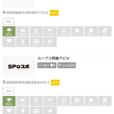
徳島県徳島市吉野本町5丁目15
MAP
ジム
雨OK
駐車場
ｵﾑﾂ台
託児所
授乳室
ﾍﾞﾋﾞｰｶｰ
食事処
売店
デート
子供と
友達と
ﾍﾟｯﾄと
カーブス阿南アピカ
イイね！
行ったよ
0
0
徳島県阿南市西路見町堤外65-1
MAP
ジム
雨OK
駐車場
ｵﾑﾂ台
託児所
授乳室
ﾍﾞﾋﾞｰｶｰ
食事処
売店