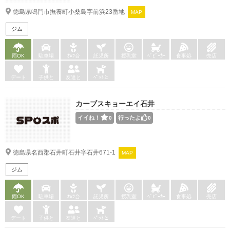
徳島県鳴門市撫養町小桑島字前浜23番地
MAP
ジム
雨OK
駐車場
ｵﾑﾂ台
託児所
授乳室
ﾍﾞﾋﾞｰｶｰ
食事処
売店
デート
子供と
友達と
ﾍﾟｯﾄと
カーブスキョーエイ石井
イイね！
行ったよ
0
0
徳島県名西郡石井町石井字石井671-1
MAP
ジム
雨OK
駐車場
ｵﾑﾂ台
託児所
授乳室
ﾍﾞﾋﾞｰｶｰ
食事処
売店
デート
子供と
友達と
ﾍﾟｯﾄと