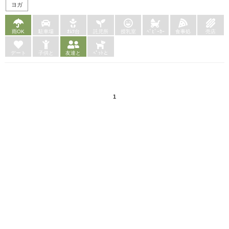
ヨガ
雨OK
駐車場
ｵﾑﾂ台
託児所
授乳室
ﾍﾞﾋﾞｰｶｰ
食事処
売店
デート
子供と
友達と
ﾍﾟｯﾄと
1