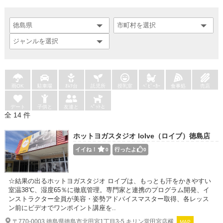
雨OK
駐車場
ｵﾑﾂ台
託児所
授乳室
ﾍﾞﾋﾞｰｶｰ
食事処
売店
デート
子供と
友達と
ﾍﾟｯﾄと
全 14 件
ホットヨガスタジオ loIve（ロイブ）徳島店
イイね！
行ったよ
0
0
☆結果の出るホットヨガスタジオ ロイブは、もっとも汗をかきやすい
室温38℃、湿度65％に徹底管理。専門家と連携のプログラム開発、イ
ンストラクター全員が美容・姿勢アドバイスマスター取得、各レッス
ン前にビデオでワンポイント講座を..
〒770-0003 徳島県徳島市北田宮1丁目3-5 キリン堂田宮店横
MAP