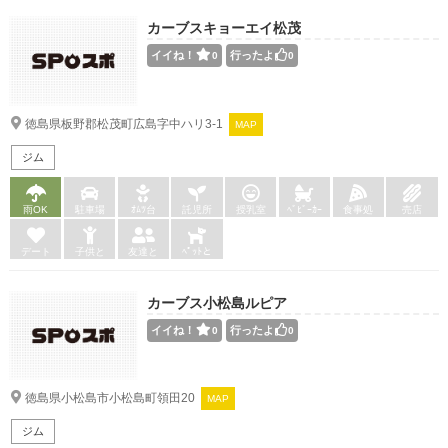
カーブスキョーエイ松茂
イイね！
行ったよ
0
0
徳島県板野郡松茂町広島字中ハリ3-1
MAP
ジム
雨OK
駐車場
ｵﾑﾂ台
託児所
授乳室
ﾍﾞﾋﾞｰｶｰ
食事処
売店
デート
子供と
友達と
ﾍﾟｯﾄと
カーブス小松島ルピア
イイね！
行ったよ
0
0
徳島県小松島市小松島町領田20
MAP
ジム