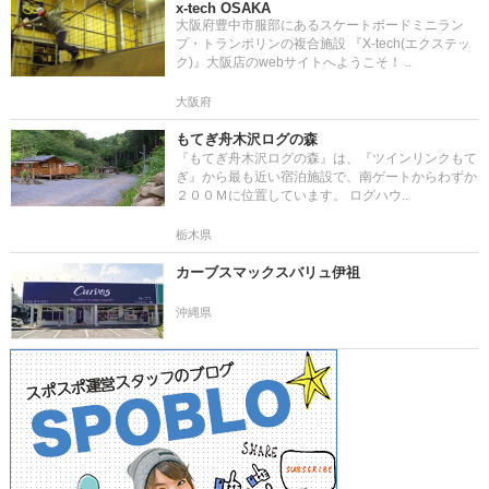
x-tech OSAKA
大阪府豊中市服部にあるスケートボードミニラン
プ・トランポリンの複合施設 『X-tech(エクステッ
ク)』大阪店のwebサイトへようこそ！ ..
大阪府
もてぎ舟木沢ログの森
『もてぎ舟木沢ログの森』は、『ツインリンクもて
ぎ』から最も近い宿泊施設で、南ゲートからわずか
２００Ｍに位置しています。 ログハウ..
栃木県
カーブスマックスバリュ伊祖
沖縄県