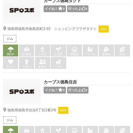
カーブス徳島タクト
イイね！
行ったよ
0
0
徳島県徳島市南島田町3-55 ショッピングプラザタクト
MAP
ジム
雨OK
駐車場
ｵﾑﾂ台
託児所
授乳室
ﾍﾞﾋﾞｰｶｰ
食事処
売店
デート
子供と
友達と
ﾍﾟｯﾄと
カーブス徳島住吉
イイね！
行ったよ
0
0
徳島県徳島市住吉6丁目2番3号
MAP
ジム