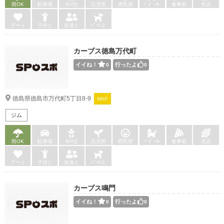
雨OK
駐車場
ｵﾑﾂ台
託児所
授乳室
ﾍﾞﾋﾞｰｶｰ
食事処
売店
デート
子供と
友達と
ﾍﾟｯﾄと
カーブス徳島万代町
イイね！
行ったよ
0
0
徳島県徳島市万代町5丁目8-9
MAP
ジム
雨OK
駐車場
ｵﾑﾂ台
託児所
授乳室
ﾍﾞﾋﾞｰｶｰ
食事処
売店
デート
子供と
友達と
ﾍﾟｯﾄと
カーブス鳴門
イイね！
行ったよ
0
0