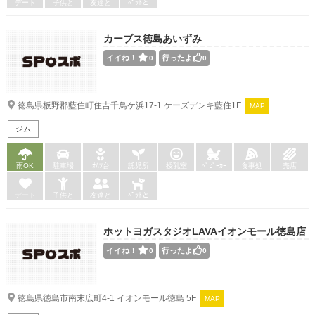
デート
子供と
友達と
ﾍﾟｯﾄと
カーブス徳島あいずみ
イイね！
行ったよ
0
0
徳島県板野郡藍住町住吉千鳥ケ浜17-1 ケーズデンキ藍住1F
MAP
ジム
雨OK
駐車場
ｵﾑﾂ台
託児所
授乳室
ﾍﾞﾋﾞｰｶｰ
食事処
売店
デート
子供と
友達と
ﾍﾟｯﾄと
ホットヨガスタジオLAVAイオンモール徳島店
イイね！
行ったよ
0
0
徳島県徳島市南末広町4-1 イオンモール徳島 5F
MAP