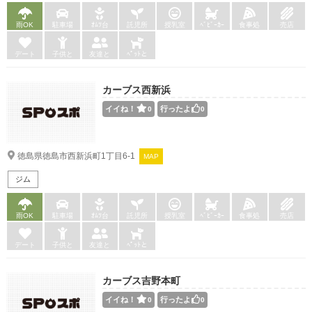
雨OK
駐車場
ｵﾑﾂ台
託児所
授乳室
ﾍﾞﾋﾞｰｶｰ
食事処
売店
デート
子供と
友達と
ﾍﾟｯﾄと
カーブス西新浜
イイね！
行ったよ
0
0
徳島県徳島市西新浜町1丁目6-1
MAP
ジム
雨OK
駐車場
ｵﾑﾂ台
託児所
授乳室
ﾍﾞﾋﾞｰｶｰ
食事処
売店
デート
子供と
友達と
ﾍﾟｯﾄと
カーブス吉野本町
イイね！
行ったよ
0
0