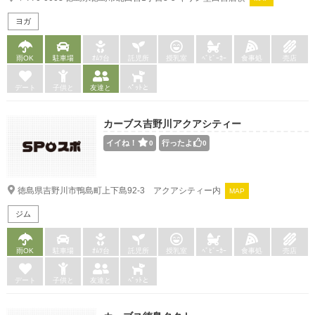
ヨガ
雨OK
駐車場
ｵﾑﾂ台
託児所
授乳室
ﾍﾞﾋﾞｰｶｰ
食事処
売店
デート
子供と
友達と
ﾍﾟｯﾄと
カーブス吉野川アクアシティー
イイね！
行ったよ
0
0
徳島県吉野川市鴨島町上下島92-3 アクアシティー内
MAP
ジム
雨OK
駐車場
ｵﾑﾂ台
託児所
授乳室
ﾍﾞﾋﾞｰｶｰ
食事処
売店
デート
子供と
友達と
ﾍﾟｯﾄと