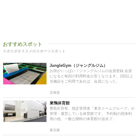
おすすめスポット
スポスポオススメのスポーツスポット
JungleGym（ジャングルジム）
お得がいっぱい！ジャングルジムの会員登録 会員
になると毎回の利用料金が安くなります。2回以上
当施設をご利用であれば、会員になった..
北海道
巣鴨体育館
豊島区所有、指定管理者「東京ドームグループ」が
管理・運営している体育館です。 予約制の団体利
用の他、一般公開時の体育館や温水プ..
東京都