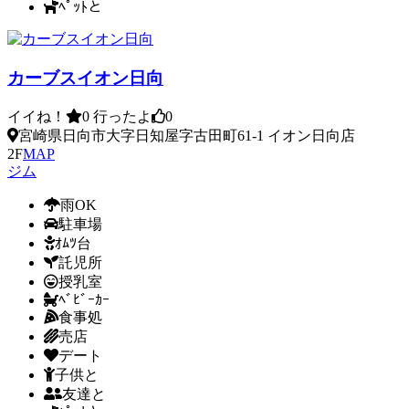
ﾍﾟｯﾄと
カーブスイオン日向
イイね！
0
行ったよ
0
宮崎県日向市大字日知屋字古田町61-1 イオン日向店
2F
MAP
ジム
雨OK
駐車場
ｵﾑﾂ台
託児所
授乳室
ﾍﾞﾋﾞｰｶｰ
食事処
売店
デート
子供と
友達と