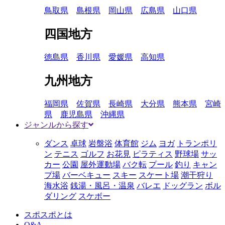
鳥取県
島根県
岡山県
広島県
山口県
四国地方
徳島県
香川県
愛媛県
高知県
九州地方
福岡県
佐賀県
長崎県
大分県
熊本県
宮崎
県
鹿児島県
沖縄県
ジャンルから探す
ダンス
卓球
岩盤浴
体育館
ジム
ヨガ
トランポリ
ン
テニス
ゴルフ
お花見
ピラティス
野球場
サッ
カー
公園
屋外運動場
バク転
プール
釣り
キャン
プ場
バーベキュー
スキー
スケート場
潮干狩り
海水浴
銭湯・風呂・温泉
バレエ
ドッグラン
ボル
ダリング
スケボー
スポスポとは
Q&A