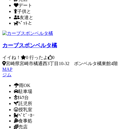
デート
子供と
友達と
ﾍﾟｯﾄと
カーブスボンベルタ橘
イイね！
0
行ったよ
0
宮崎県宮崎市橘通西3丁目10-32 ボンベルタ橘東館4階
MAP
ジム
雨OK
駐車場
ｵﾑﾂ台
託児所
授乳室
ﾍﾞﾋﾞｰｶｰ
食事処
売店