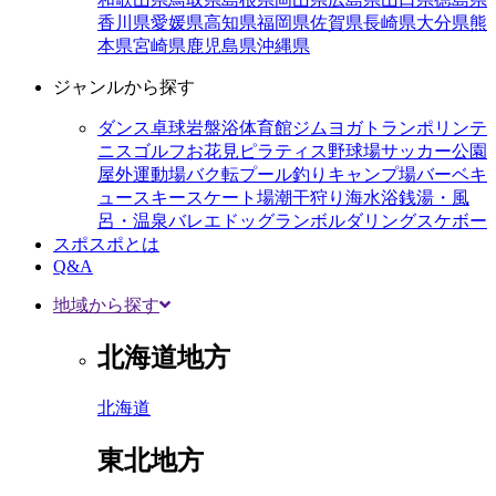
香川県
愛媛県
高知県
福岡県
佐賀県
長崎県
大分県
熊
本県
宮崎県
鹿児島県
沖縄県
ジャンルから探す
ダンス
卓球
岩盤浴
体育館
ジム
ヨガ
トランポリン
テ
ニス
ゴルフ
お花見
ピラティス
野球場
サッカー
公園
屋外運動場
バク転
プール
釣り
キャンプ場
バーベキ
ュー
スキー
スケート場
潮干狩り
海水浴
銭湯・風
呂・温泉
バレエ
ドッグラン
ボルダリング
スケボー
スポスポとは
Q&A
地域から探す
北海道地方
北海道
東北地方