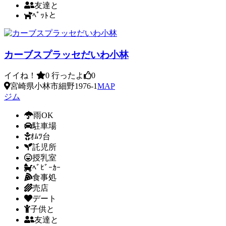
友達と
ﾍﾟｯﾄと
カーブスプラッセだいわ小林
イイね！
0
行ったよ
0
宮崎県小林市細野1976-1
MAP
ジム
雨OK
駐車場
ｵﾑﾂ台
託児所
授乳室
ﾍﾞﾋﾞｰｶｰ
食事処
売店
デート
子供と
友達と