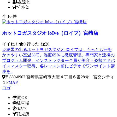
友達と
ﾍﾟｯﾄと
全 10 件
ホットヨガスタジオ loIve（ロイブ）宮崎店
イイね！
0
行ったよ
0
☆結果の出るホットヨガスタジオ ロイブは、もっとも汗を
かきやすい室温38℃、湿度65％に徹底管理。専門家と連携の
プログラム開発、インストラクター全員が美容・姿勢アドバ
イスマスター取得、各レッスン前にビデオでワンポイント講
座を..
〒880-0902 宮崎県宮崎市大淀４丁目６番28号 宮交シティ
１F
MAP
ヨガ
雨OK
駐車場
ｵﾑﾂ台
託児所