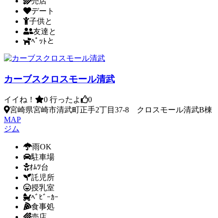
売店
デート
子供と
友達と
ﾍﾟｯﾄと
カーブスクロスモール清武
イイね！
0
行ったよ
0
宮崎県宮崎市清武町正手2丁目37-8 クロスモール清武B棟
MAP
ジム
雨OK
駐車場
ｵﾑﾂ台
託児所
授乳室
ﾍﾞﾋﾞｰｶｰ
食事処
売店