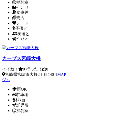
授乳室
ﾍﾞﾋﾞｰｶｰ
食事処
売店
デート
子供と
友達と
ﾍﾟｯﾄと
カーブス宮崎大橋
イイね！
0
行ったよ
0
宮崎県宮崎市大橋2丁目140-1
MAP
ジム
雨OK
駐車場
ｵﾑﾂ台
託児所
授乳室