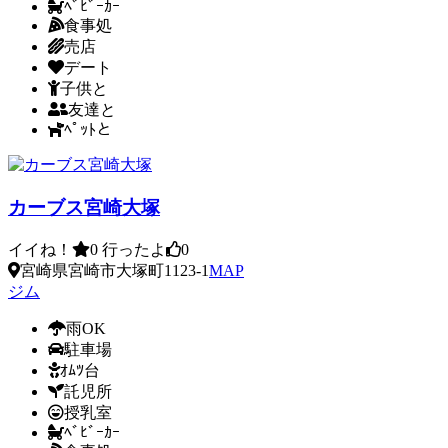
ﾍﾞﾋﾞｰｶｰ
食事処
売店
デート
子供と
友達と
ﾍﾟｯﾄと
カーブス宮崎大塚
イイね！
0
行ったよ
0
宮崎県宮崎市大塚町1123-1
MAP
ジム
雨OK
駐車場
ｵﾑﾂ台
託児所
授乳室
ﾍﾞﾋﾞｰｶｰ