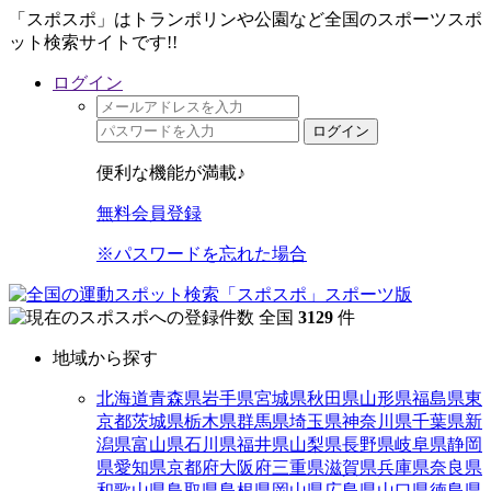
「スポスポ」はトランポリンや公園など全国のスポーツスポ
ット検索サイトです!!
ログイン
ログイン
便利な機能が満載♪
無料会員登録
※パスワードを忘れた場合
全国
3129
件
地域から探す
北海道
青森県
岩手県
宮城県
秋田県
山形県
福島県
東
京都
茨城県
栃木県
群馬県
埼玉県
神奈川県
千葉県
新
潟県
富山県
石川県
福井県
山梨県
長野県
岐阜県
静岡
県
愛知県
京都府
大阪府
三重県
滋賀県
兵庫県
奈良県
和歌山県
鳥取県
島根県
岡山県
広島県
山口県
徳島県