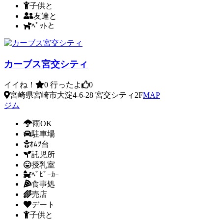
子供と
友達と
ﾍﾟｯﾄと
カーブス宮交シティ
イイね！
0
行ったよ
0
宮崎県宮崎市大淀4-6-28 宮交シティ2F
MAP
ジム
雨OK
駐車場
ｵﾑﾂ台
託児所
授乳室
ﾍﾞﾋﾞｰｶｰ
食事処
売店
デート
子供と