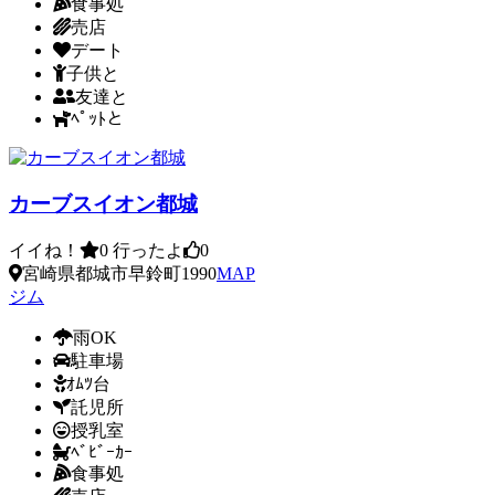
食事処
売店
デート
子供と
友達と
ﾍﾟｯﾄと
カーブスイオン都城
イイね！
0
行ったよ
0
宮崎県都城市早鈴町1990
MAP
ジム
雨OK
駐車場
ｵﾑﾂ台
託児所
授乳室
ﾍﾞﾋﾞｰｶｰ
食事処