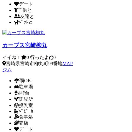
デート
子供と
友達と
ﾍﾟｯﾄと
カーブス宮崎柳丸
イイね！
0
行ったよ
0
宮崎県宮崎市柳丸町99番地
MAP
ジム
雨OK
駐車場
ｵﾑﾂ台
託児所
授乳室
ﾍﾞﾋﾞｰｶｰ
食事処
売店
デート