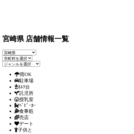
宮崎県 店舗情報一覧
雨OK
駐車場
ｵﾑﾂ台
託児所
授乳室
ﾍﾞﾋﾞｰｶｰ
食事処
売店
デート
子供と