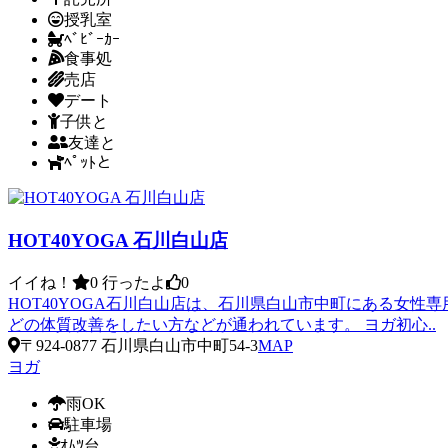
授乳室
ﾍﾞﾋﾞｰｶｰ
食事処
売店
デート
子供と
友達と
ﾍﾟｯﾄと
HOT40YOGA 石川白山店
イイね！
0
行ったよ
0
HOT40YOGA石川白山店は、石川県白山市中町にある女
どの体質改善をしたい方などが通われています。 ヨガ初心..
〒924-0877 石川県白山市中町54-3
MAP
ヨガ
雨OK
駐車場
ｵﾑﾂ台