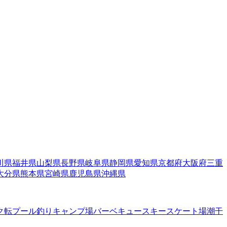
川県
福井県
山梨県
長野県
岐阜県
静岡県
愛知県
京都府
大阪府
三重
大分県
熊本県
宮崎県
鹿児島県
沖縄県
ク転
プール
釣り
キャンプ場
バーベキュー
スキー
スケート場
潮干