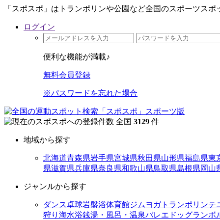
「スポスポ」はトランポリンや公園など全国のスポーツスポッ
ログイン
便利な機能が満載♪
無料会員登録
※パスワードを忘れた場合
全国
3129
件
地域から探す
北海道
青森県
岩手県
宮城県
秋田県
山形県
福島県
東
県
滋賀県
兵庫県
奈良県
和歌山県
鳥取県
島根県
岡山
ジャンルから探す
ダンス
卓球
岩盤浴
体育館
ジム
ヨガ
トランポリン
テ
狩り
海水浴
銭湯・風呂・温泉
バレエ
ドッグラン
ボ