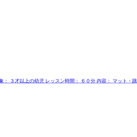
： ３才以上の幼児 レッスン時間： ６０分 内容： マット