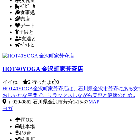
授乳室
ﾍﾞﾋﾞｰｶｰ
食事処
売店
デート
子供と
友達と
ﾍﾟｯﾄと
HOT40YOGA 金沢町家芳斉店
イイね！
2
行ったよ
0
HOT40YOGA金沢町家芳斉店は、石川県金沢市芳斉にあ
おしゃれな空間で、リラックスしながら美容と健康のため..
〒920-0862 石川県金沢市芳斉1-15-37
MAP
ヨガ
雨OK
駐車場
ｵﾑﾂ台
託児所