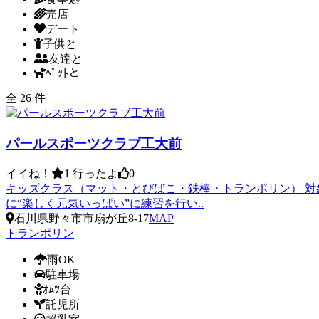
売店
デート
子供と
友達と
ﾍﾟｯﾄと
全 26 件
パールスポーツクラブ工大前
イイね！
1
行ったよ
0
キッズクラス（マット・とびばこ・鉄棒・トランポリン） 対象
に“楽しく元気いっぱい”に練習を行い..
石川県野々市市扇が丘8-17
MAP
トランポリン
雨OK
駐車場
ｵﾑﾂ台
託児所