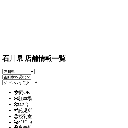
石川県 店舗情報一覧
雨OK
駐車場
ｵﾑﾂ台
託児所
授乳室
ﾍﾞﾋﾞｰｶｰ
食事処