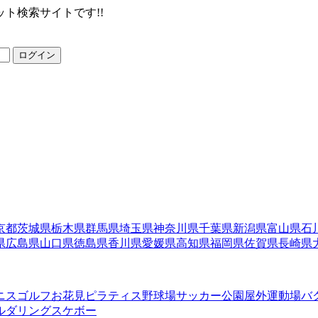
ト検索サイトです!!
ログイン
京都
茨城県
栃木県
群馬県
埼玉県
神奈川県
千葉県
新潟県
富山県
石
県
広島県
山口県
徳島県
香川県
愛媛県
高知県
福岡県
佐賀県
長崎県
ニス
ゴルフ
お花見
ピラティス
野球場
サッカー
公園
屋外運動場
バ
ルダリング
スケボー