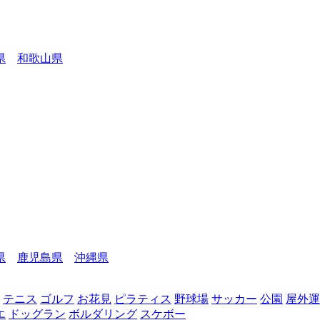
県
和歌山県
県
鹿児島県
沖縄県
テニス
ゴルフ
お花見
ピラティス
野球場
サッカー
公園
屋外運
エ
ドッグラン
ボルダリング
スケボー