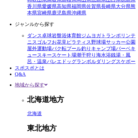
香川県
愛媛県
高知県
福岡県
佐賀県
長崎県
大分県
熊
本県
宮崎県
鹿児島県
沖縄県
ジャンルから探す
ダンス
卓球
岩盤浴
体育館
ジム
ヨガ
トランポリン
テ
ニス
ゴルフ
お花見
ピラティス
野球場
サッカー
公園
屋外運動場
バク転
プール
釣り
キャンプ場
バーベキ
ュー
スキー
スケート場
潮干狩り
海水浴
銭湯・風
呂・温泉
バレエ
ドッグラン
ボルダリング
スケボー
スポスポとは
Q&A
地域から探す
北海道地方
北海道
東北地方