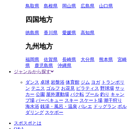
鳥取県
島根県
岡山県
広島県
山口県
四国地方
徳島県
香川県
愛媛県
高知県
九州地方
福岡県
佐賀県
長崎県
大分県
熊本県
宮崎
県
鹿児島県
沖縄県
ジャンルから探す
ダンス
卓球
岩盤浴
体育館
ジム
ヨガ
トランポリ
ン
テニス
ゴルフ
お花見
ピラティス
野球場
サッ
カー
公園
屋外運動場
バク転
プール
釣り
キャン
プ場
バーベキュー
スキー
スケート場
潮干狩り
海水浴
銭湯・風呂・温泉
バレエ
ドッグラン
ボル
ダリング
スケボー
スポスポとは
Q&A