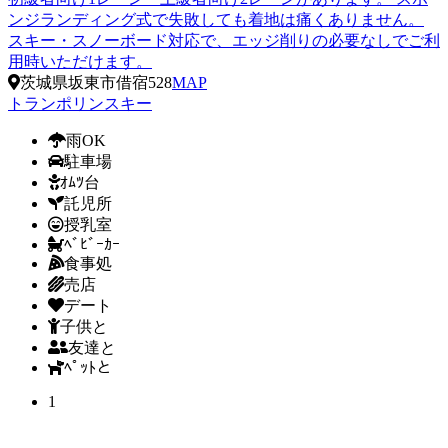
ンジランディング式で失敗しても着地は痛くありません。
スキー・スノーボード対応で、エッジ削りの必要なしでご利
用時いただけます。
茨城県坂東市借宿528
MAP
トランポリン
スキー
雨OK
駐車場
ｵﾑﾂ台
託児所
授乳室
ﾍﾞﾋﾞｰｶｰ
食事処
売店
デート
子供と
友達と
ﾍﾟｯﾄと
1