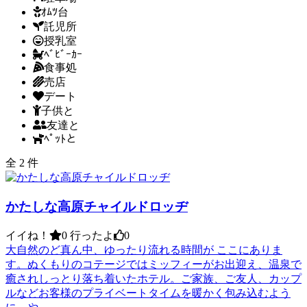
ｵﾑﾂ台
託児所
授乳室
ﾍﾞﾋﾞｰｶｰ
食事処
売店
デート
子供と
友達と
ﾍﾟｯﾄと
全 2 件
かたしな高原チャイルドロッヂ
イイね！
0
行ったよ
0
大自然のど真ん中、ゆったり流れる時間が ここにありま
す。ぬくもりのコテージではミッフィーがお出迎え、温泉で
癒されしっとり落ち着いたホテル。ご家族、ご友人、カップ
ルなどお客様のプライベートタイムを暖かく包み込むよう