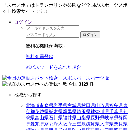
「スポスポ」はトランポリンや公園など全国のスポーツスポ
ット検索サイトです!!
ログイン
ログイン
便利な機能が満載♪
無料会員登録
※パスワードを忘れた場合
全国
3129
件
地域から探す
北海道
青森県
岩手県
宮城県
秋田県
山形県
福島県
東
京都
茨城県
栃木県
群馬県
埼玉県
神奈川県
千葉県
新
潟県
富山県
石川県
福井県
山梨県
長野県
岐阜県
静岡
県
愛知県
京都府
大阪府
三重県
滋賀県
兵庫県
奈良県
和歌山県
鳥取県
島根県
岡山県
広島県
山口県
徳島県