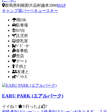
に、や..
群馬県利根郡片品村越本2990
MAP
キャンプ場
バーベキュー
スキー
雨OK
駐車場
ｵﾑﾂ台
託児所
授乳室
ﾍﾞﾋﾞｰｶｰ
食事処
売店
デート
子供と
友達と
ﾍﾟｯﾄと
EARU PARK (エアルパーク)
イイね！
3
行ったよ
7
初級者向け1レーン・上級者向け2レーンがあります。 スポ