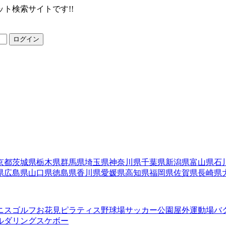
ト検索サイトです!!
ログイン
京都
茨城県
栃木県
群馬県
埼玉県
神奈川県
千葉県
新潟県
富山県
石
県
広島県
山口県
徳島県
香川県
愛媛県
高知県
福岡県
佐賀県
長崎県
ニス
ゴルフ
お花見
ピラティス
野球場
サッカー
公園
屋外運動場
バ
ルダリング
スケボー