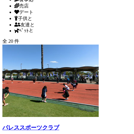
売店
デート
子供と
友達と
ﾍﾟｯﾄと
全 20 件
パレススポーツクラブ