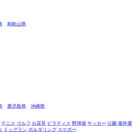
県
和歌山県
県
鹿児島県
沖縄県
テニス
ゴルフ
お花見
ピラティス
野球場
サッカー
公園
屋外運
エ
ドッグラン
ボルダリング
スケボー