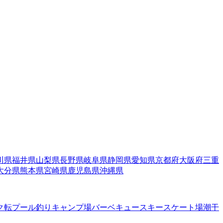
川県
福井県
山梨県
長野県
岐阜県
静岡県
愛知県
京都府
大阪府
三重
大分県
熊本県
宮崎県
鹿児島県
沖縄県
ク転
プール
釣り
キャンプ場
バーベキュー
スキー
スケート場
潮干