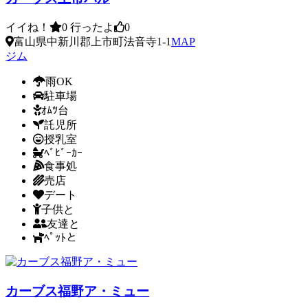
イイね！
0
行ったよ
0
富山県中新川郡上市町法音寺1-1
MAP
ジム
雨OK
駐車場
ｵﾑﾂ台
託児所
授乳室
ﾍﾞﾋﾞｰｶｰ
食事処
売店
デート
子供と
友達と
ﾍﾟｯﾄと
カーブス福野ア・ミュー