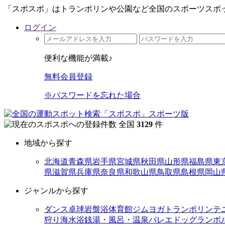
「スポスポ」はトランポリンや公園など全国のスポーツスポッ
ログイン
便利な機能が満載♪
無料会員登録
※パスワードを忘れた場合
全国
3129
件
地域から探す
北海道
青森県
岩手県
宮城県
秋田県
山形県
福島県
東
県
滋賀県
兵庫県
奈良県
和歌山県
鳥取県
島根県
岡山
ジャンルから探す
ダンス
卓球
岩盤浴
体育館
ジム
ヨガ
トランポリン
テ
狩り
海水浴
銭湯・風呂・温泉
バレエ
ドッグラン
ボ