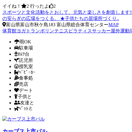
イイね！
2
行ったよ
2
スポーツと文化活動をとおして、元気と楽しさを創造します
の安らぎの広場をつくる。 ★子供たちの居場所づくり..
富山県富山市秋ケ島183 富山県総合体育センター
MAP
体育館
ヨガ
トランポリン
テニス
ピラティス
サッカー
屋外運動
雨OK
駐車場
ｵﾑﾂ台
託児所
授乳室
ﾍﾞﾋﾞｰｶｰ
食事処
売店
デート
子供と
友達と
ﾍﾟｯﾄと
カーブス上市パル