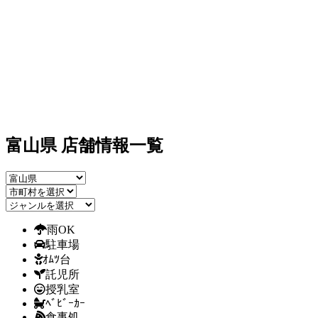
富山県 店舗情報一覧
雨OK
駐車場
ｵﾑﾂ台
託児所
授乳室
ﾍﾞﾋﾞｰｶｰ
食事処