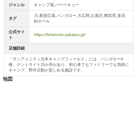
ジャンル
キャンプ場,バーベキュー
川,展望広場,バンガロー,大広間,お風呂,陶芸窯,多目
タグ
的ホール
公式サイ
https://kitamoto-yakatsu.jp/
ト
店舗詳細
「サンアメニティ北本キャンプフィールド」には、バンガロー4
棟、テントサイト15か所があり、初心者でもファミリーでも気軽に
キャンプ、野外活動が楽しめる施設です。
地図