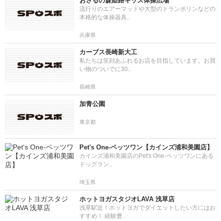
おさるの森姫路キッズ体操広場
流行りのエアーマットや大型のトランポリンなどの
本格的な体操器具..
兵庫県
カーブス長崎新大工
私たちは笑顔あふれるお店を目指しています。お買
い物のついでに30..
長崎県
加青公園
東京都
Pet's One-ペッツワン【カインズ浦和美園店】
カインズ浦和美園店のPet's One-ペッツワンにある
ドッグラン..
埼玉県
ホットヨガスタジオLAVA 浅草店
浅草駅近！ホットヨガでダイエットしたい方にはお
すすめ！ 経験豊..