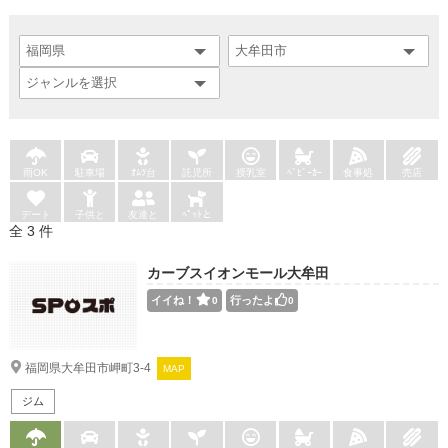
雨OK
駐車場
ｵﾑﾂ台
託児所
授乳室
ﾍﾞﾋﾞｰｶｰ
食事処
売店
デート
子供と
友達と
ﾍﾟｯﾄと
全 3 件
カーブスイオンモール大牟田
イイね！
行ったよ
0
0
福岡県大牟田市岬町3-4
MAP
ジム