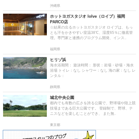
沖縄県
ホットヨガスタジオ loIve（ロイブ）福岡
PARCO店
☆結果の出るホットヨガスタジオ ロイブは、もっ
とも汗をかきやすい室温38℃、湿度65％に徹底管
理。専門家と連携のプログラム開発、インス..
福岡県
ヒリゾ浜
海水浴期間： 遊泳時間： 形状：岩場・砂場・海水
浴場 トイレ：なし シャワー：なし 海の家：なし レ
ンタル：
静岡県
城北中央公園
都内でも有数の広さを誇る公園で、野球場や陸上競
技場まである巨大公園です。 登録制で、野球、テ
ニスなどを楽しむことができ、 また無..
東京都