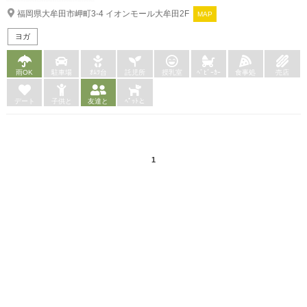
福岡県大牟田市岬町3-4 イオンモール大牟田2F
MAP
ヨガ
雨OK
駐車場
ｵﾑﾂ台
託児所
授乳室
ﾍﾞﾋﾞｰｶｰ
食事処
売店
デート
子供と
友達と
ﾍﾟｯﾄと
1