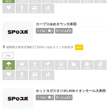
雨OK
駐車場
ｵﾑﾂ台
託児所
授乳室
ﾍﾞﾋﾞｰｶｰ
食事処
売店
デート
子供と
友達と
ﾍﾟｯﾄと
カーブスゆめタウン大牟田
イイね！
行ったよ
0
0
福岡県大牟田市旭町2丁目28-1 ゆめタウン大牟田2F
MAP
ジム
雨OK
駐車場
ｵﾑﾂ台
託児所
授乳室
ﾍﾞﾋﾞｰｶｰ
食事処
売店
デート
子供と
友達と
ﾍﾟｯﾄと
ホットヨガスタジオLAVAイオンモール大牟田
店
イイね！
行ったよ
0
0