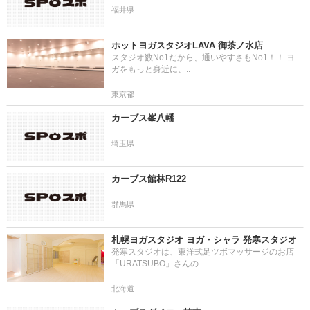
福井県
ホットヨガスタジオLAVA 御茶ノ水店
スタジオ数No1だから、通いやすさもNo1！！ ヨ
ガをもっと身近に、..
東京都
カーブス峯八幡
埼玉県
カーブス館林R122
群馬県
札幌ヨガスタジオ ヨガ・シャラ 発寒スタジオ
発寒スタジオは、東洋式足ツボマッサージのお店
「URATSUBO」さんの..
北海道