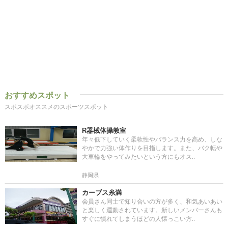
おすすめスポット
スポスポオススメのスポーツスポット
R器械体操教室
年々低下していく柔軟性やバランス力を高め、しな
やかで力強い体作りを目指します。また、バク転や
大車輪をやってみたいという方にもオス..
静岡県
カーブス糸満
会員さん同士で知り合いの方が多く、和気あいあい
と楽しく運動されています。新しいメンバーさんも
すぐに慣れてしまうほどの人懐っこい方..