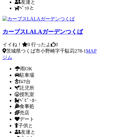
友達と
ﾍﾟｯﾄと
カーブスLALAガーデンつくば
イイね！
0
行ったよ
0
茨城県つくば市小野崎字千駄苅278-1
MAP
ジム
雨OK
駐車場
ｵﾑﾂ台
託児所
授乳室
ﾍﾞﾋﾞｰｶｰ
食事処
売店
デート
子供と
友達と