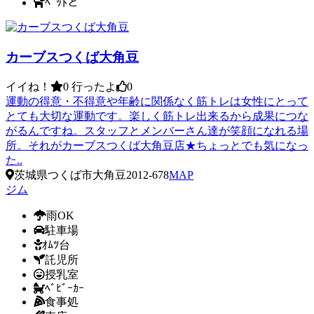
ﾍﾟｯﾄと
カーブスつくば大角豆
イイね！
0
行ったよ
0
運動の得意・不得意や年齢に関係なく筋トレは女性にとって
とても大切な運動です。楽しく筋トレ出来るから成果につな
がるんですね。スタッフとメンバーさん達が笑顔になれる場
所。それがカーブスつくば大角豆店★ちょっとでも気になっ
た..
茨城県つくば市大角豆2012-678
MAP
ジム
雨OK
駐車場
ｵﾑﾂ台
託児所
授乳室
ﾍﾞﾋﾞｰｶｰ
食事処