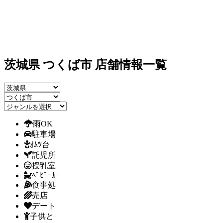
茨城県 つくば市 店舗情報一覧
雨OK
駐車場
ｵﾑﾂ台
託児所
授乳室
ﾍﾞﾋﾞｰｶｰ
食事処
売店
デート
子供と