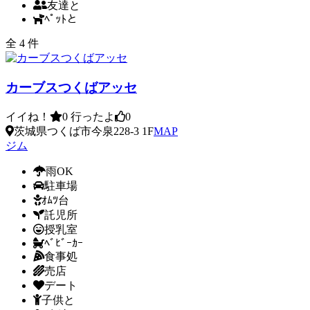
友達と
ﾍﾟｯﾄと
全 4 件
カーブスつくばアッセ
イイね！
0
行ったよ
0
茨城県つくば市今泉228-3 1F
MAP
ジム
雨OK
駐車場
ｵﾑﾂ台
託児所
授乳室
ﾍﾞﾋﾞｰｶｰ
食事処
売店
デート
子供と