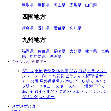
鳥取県
島根県
岡山県
広島県
山口県
四国地方
徳島県
香川県
愛媛県
高知県
九州地方
福岡県
佐賀県
長崎県
大分県
熊本県
宮崎
県
鹿児島県
沖縄県
ジャンルから探す
ダンス
卓球
岩盤浴
体育館
ジム
ヨガ
トランポリ
ン
テニス
ゴルフ
お花見
ピラティス
野球場
サッ
カー
公園
屋外運動場
バク転
プール
釣り
キャン
プ場
バーベキュー
スキー
スケート場
潮干狩り
海水浴
銭湯・風呂・温泉
バレエ
ドッグラン
ボル
ダリング
スケボー
スポスポとは
Q&A