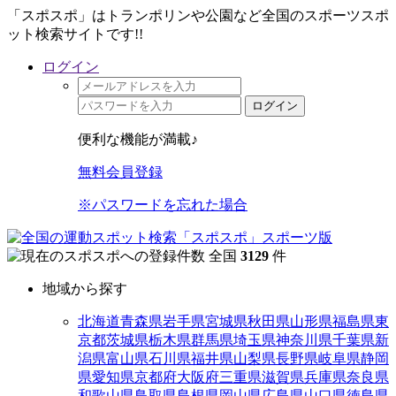
「スポスポ」はトランポリンや公園など全国のスポーツスポ
ット検索サイトです!!
ログイン
ログイン
便利な機能が満載♪
無料会員登録
※パスワードを忘れた場合
全国
3129
件
地域から探す
北海道
青森県
岩手県
宮城県
秋田県
山形県
福島県
東
京都
茨城県
栃木県
群馬県
埼玉県
神奈川県
千葉県
新
潟県
富山県
石川県
福井県
山梨県
長野県
岐阜県
静岡
県
愛知県
京都府
大阪府
三重県
滋賀県
兵庫県
奈良県
和歌山県
鳥取県
島根県
岡山県
広島県
山口県
徳島県