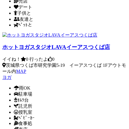
売店
デート
子供と
友達と
ﾍﾟｯﾄと
ホットヨガスタジオLAVAイーアスつくば店
イイね！
0
行ったよ
0
茨城県つくば市研究学園5-19 イーアスつくば 1Fアウトモ
ール内
MAP
ヨガ
雨OK
駐車場
ｵﾑﾂ台
託児所
授乳室
ﾍﾞﾋﾞｰｶｰ
食事処