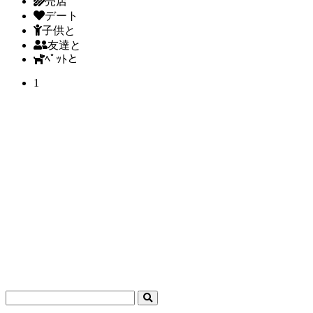
売店
デート
子供と
友達と
ﾍﾟｯﾄと
1