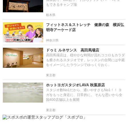
もできるキャンプ場
栃木県
フィットネス＆ストレッチ 健康の森 横浜弘
明寺アーケード店
神奈川県
ドゥミ ルネサンス 高田馬場店
高田馬場店は、穏やかな時間が流れココロもカラダ
も癒されるスタジオです。レッスンの合間には中庭
をイメージしたラウンジでゆっくりおく..
東京都
ホットヨガスタジオLAVA 秋葉原店
スタジオ数No1だから、通いやすさもNo1！！ ヨ
ガをもっと身近に、日常的に。 そんな思いから全
国400店舗以上を展開
東京都