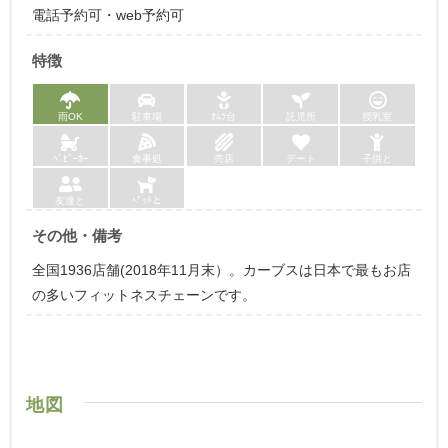
電話予約可・web予約可
特徴
雨OK
駐車場
ｵﾑﾂ台
託児所
授乳室
ﾍﾞﾋﾞｰｶｰ
食事処
売店
デート
子供と
友達と
ﾍﾟｯﾄと
その他・備考
全国1936店舗(2018年11月末）。カーブスは日本で最もお店
の多いフィットネスチェーンです。
地図