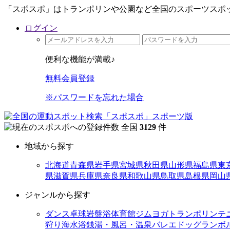
「スポスポ」はトランポリンや公園など全国のスポーツスポッ
ログイン
便利な機能が満載♪
無料会員登録
※パスワードを忘れた場合
全国
3129
件
地域から探す
北海道
青森県
岩手県
宮城県
秋田県
山形県
福島県
東
県
滋賀県
兵庫県
奈良県
和歌山県
鳥取県
島根県
岡山
ジャンルから探す
ダンス
卓球
岩盤浴
体育館
ジム
ヨガ
トランポリン
テ
狩り
海水浴
銭湯・風呂・温泉
バレエ
ドッグラン
ボ