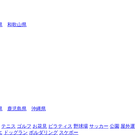
県
和歌山県
県
鹿児島県
沖縄県
テニス
ゴルフ
お花見
ピラティス
野球場
サッカー
公園
屋外運
エ
ドッグラン
ボルダリング
スケボー