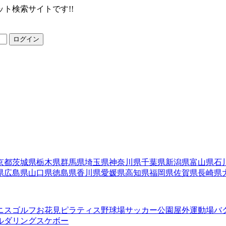
ト検索サイトです!!
ログイン
京都
茨城県
栃木県
群馬県
埼玉県
神奈川県
千葉県
新潟県
富山県
石
県
広島県
山口県
徳島県
香川県
愛媛県
高知県
福岡県
佐賀県
長崎県
ニス
ゴルフ
お花見
ピラティス
野球場
サッカー
公園
屋外運動場
バ
ルダリング
スケボー