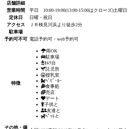
店舗詳細
営業時間
平日 10:00-19:00(13:00-15:00はクローズ)土曜日 1
定休日
日曜・祝日
アクセス
ＪＲ検見川浜より徒歩2分
駐車場
予約可不可
電話予約可・web予約可
雨OK
駐車場
ｵﾑﾂ台
託児所
授乳室
ﾍﾞﾋﾞｰｶｰ
特徴
食事処
売店
デート
子供と
友達と
ﾍﾟｯﾄと
その他・備