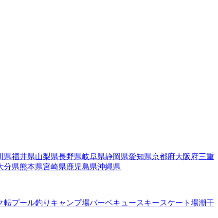
川県
福井県
山梨県
長野県
岐阜県
静岡県
愛知県
京都府
大阪府
三重
大分県
熊本県
宮崎県
鹿児島県
沖縄県
ク転
プール
釣り
キャンプ場
バーベキュー
スキー
スケート場
潮干