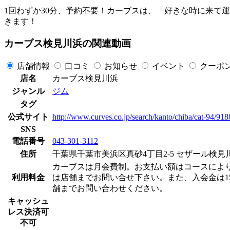
1回わずか30分、予約不要！カーブスは、「好きな時に来て
きます！
カーブス検見川浜の関連動画
店舗情報
口コミ
お知らせ
イベント
クーポ
店名
カーブス検見川浜
ジャンル
ジム
タグ
公式サイト
http://www.curves.co.jp/search/kanto/chiba/cat-94/91
SNS
電話番号
043-301-3112
住所
千葉県千葉市美浜区真砂4丁目2-5 セザール検見川
カーブスは月会費制。お支払い額はコースによりますが
利用料金
は店舗までお問い合せ下さい。また、入会金は15
舗までお問い合わせください。
キャッシュ
レス決済可
不可