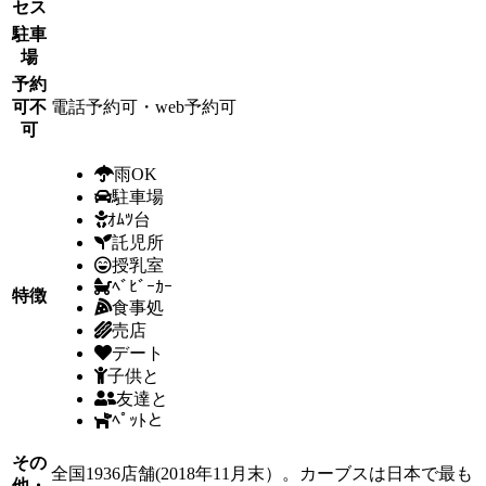
セス
駐車
場
予約
可不
電話予約可・web予約可
可
雨OK
駐車場
ｵﾑﾂ台
託児所
授乳室
ﾍﾞﾋﾞｰｶｰ
特徴
食事処
売店
デート
子供と
友達と
ﾍﾟｯﾄと
その
全国1936店舗(2018年11月末）。カーブスは日本で最も
他・