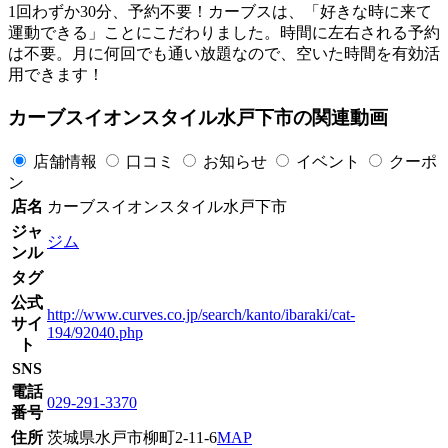
1回わずか30分、予約不要！カーブスは、「好きな時に来て
運動できる」ことにこだわりました。時間に左右される予約
は不要。月に何回でも通い放題なので、空いた時間を有効活
用できます！
カーブスイオンスタイル水戸下市の関連動画
店舗情報
口コミ
お知らせ
イベント
クーポ
ン
店名
カーブスイオンスタイル水戸下市
ジャ
ジム
ンル
タグ
公式
http://www.curves.co.jp/search/kanto/ibaraki/cat-
サイ
194/92040.php
ト
SNS
電話
029-291-3370
番号
住所
茨城県水戸市柳町2-11-6
MAP