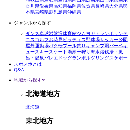
香川県
愛媛県
高知県
福岡県
佐賀県
長崎県
大分県
熊
本県
宮崎県
鹿児島県
沖縄県
ジャンルから探す
ダンス
卓球
岩盤浴
体育館
ジム
ヨガ
トランポリン
テ
ニス
ゴルフ
お花見
ピラティス
野球場
サッカー
公園
屋外運動場
バク転
プール
釣り
キャンプ場
バーベキ
ュー
スキー
スケート場
潮干狩り
海水浴
銭湯・風
呂・温泉
バレエ
ドッグラン
ボルダリング
スケボー
スポスポとは
Q&A
地域から探す
北海道地方
北海道
東北地方