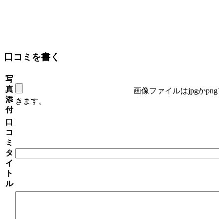
口コミを書く
写
真
画像ファイルはjpgかp
添
きます。
付
口
コ
ミ
タ
イ
ト
ル