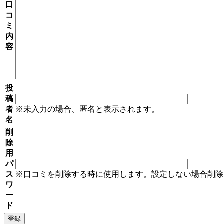
口
コ
ミ
内
容
投
稿
者
※未入力の場合、匿名と表示されます。
名
削
除
用
パ
ス
※口コミを削除する時に使用します。設定しない場合削除
ワ
ー
ド