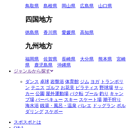
鳥取県
島根県
岡山県
広島県
山口県
四国地方
徳島県
香川県
愛媛県
高知県
九州地方
福岡県
佐賀県
長崎県
大分県
熊本県
宮崎
県
鹿児島県
沖縄県
ジャンルから探す
ダンス
卓球
岩盤浴
体育館
ジム
ヨガ
トランポリ
ン
テニス
ゴルフ
お花見
ピラティス
野球場
サッ
カー
公園
屋外運動場
バク転
プール
釣り
キャン
プ場
バーベキュー
スキー
スケート場
潮干狩り
海水浴
銭湯・風呂・温泉
バレエ
ドッグラン
ボル
ダリング
スケボー
スポスポとは
Q&A