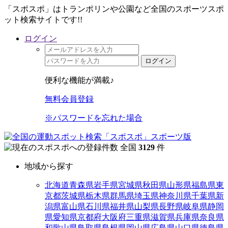
「スポスポ」はトランポリンや公園など全国のスポーツスポ
ット検索サイトです!!
ログイン
ログイン
便利な機能が満載♪
無料会員登録
※パスワードを忘れた場合
全国
3129
件
地域から探す
北海道
青森県
岩手県
宮城県
秋田県
山形県
福島県
東
京都
茨城県
栃木県
群馬県
埼玉県
神奈川県
千葉県
新
潟県
富山県
石川県
福井県
山梨県
長野県
岐阜県
静岡
県
愛知県
京都府
大阪府
三重県
滋賀県
兵庫県
奈良県
和歌山県
鳥取県
島根県
岡山県
広島県
山口県
徳島県