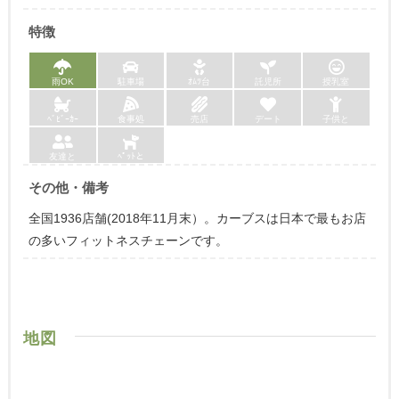
特徴
雨OK
駐車場
ｵﾑﾂ台
託児所
授乳室
ﾍﾞﾋﾞｰｶｰ
食事処
売店
デート
子供と
友達と
ﾍﾟｯﾄと
その他・備考
全国1936店舗(2018年11月末）。カーブスは日本で最もお店
の多いフィットネスチェーンです。
地図