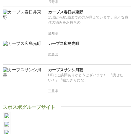
長野県
カーブス春日井東野
15歳から85歳までの方が見えています。色々な身
体の悩みをお持ちの..
愛知県
カーブス広島光町
広島県
カーブスサンシ河芸
HPにご訪問ありがとうございます♪ 『痩せた
い！』『寝たきりにな..
三重県
スポスポグループサイト