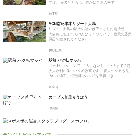
プ場。 愛犬とともに、静かに自然の中で..
栃木県
ACN南紀串本リゾート大島
リゾート大島の最大の魅力は広々とした開放感。
大自然に包まれてのんびりくつろいで、絶景の露天
風呂で癒されてください。
和歌山県
駅前 バク転マッハ
60分1セッションで、1人、ないし、2,3人までの超
少人数制の集中バク転教室です。 個人のクセも見
抜いて矯正、短時間でバク転を習得でき..
東京都
カーブス首里りうぼう
沖縄県