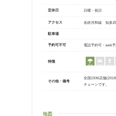
定休日
日曜・祝日
アクセス
名鉄河和線 知多武
駐車場
予約可不可
電話予約可・web
特徴
雨OK
駐車場
ｵﾑﾂ台
全国1936店舗(2
その他・備考
チェーンです。
地図