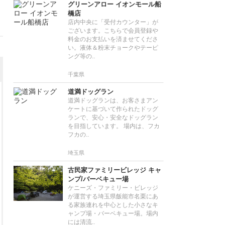
グリーンアロー イオンモール船
橋店
店内中央に「受付カウンター」が
ございます。こちらで会員登録や
料金のお支払いを済ませてくださ
い。液体＆粉末チョークやテーピ
ング等の..
千葉県
道満ドッグラン
道満ドッグランは、お客さまアン
ケートに基づいて作られたドッグ
ランで、安心・安全なドッグラン
を目指しています。 場内は、フカ
フカの..
埼玉県
古民家ファミリービレッジ キャ
ンプ/バーベキュー場
ケニーズ・ファミリー・ビレッジ
が運営する埼玉県飯能市名栗にあ
る家族連れを中心とした小さなキ
ャンプ場・バーベキュー場。場内
には清流..