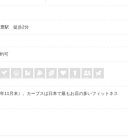
豊駅 徒歩2分
予約可
託児所
授乳室
ﾍﾞﾋﾞｰｶ
食事処
売店
デート
子供と
友達と
ﾍﾟｯﾄと
ｰ
018年11月末）。カーブスは日本で最もお店の多いフィットネス