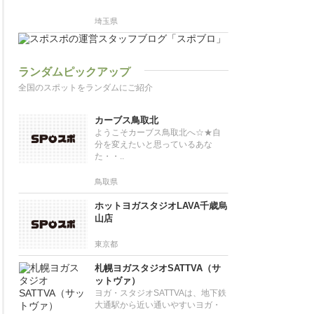
埼玉県
ランダムピックアップ
全国のスポットをランダムにご紹介
カーブス鳥取北
ようこそカーブス鳥取北へ☆★自
分を変えたいと思っているあな
た・・..
鳥取県
ホットヨガスタジオLAVA千歳烏
山店
東京都
札幌ヨガスタジオSATTVA（サ
ットヴァ）
ヨガ・スタジオSATTVAは、地下鉄
大通駅から近い通いやすいヨガ・