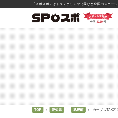
「スポスポ」はトランポリンや公園など全国のスポーツス
全国
3129
件
TOP
愛知県
武豊町
カーブスTAK21