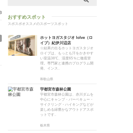
3
おすすめスポット
スポスポオススメのスポーツスポット
ホットヨガスタジオ loIve（ロ
イブ）紀伊川辺店
☆結果の出るホットヨガスタジオ
ロイブは、もっとも汗をかきやす
い室温38℃、湿度65％に徹底管
理。専門家と連携のプログラム開
発、インス..
和歌山県
宇都宮市森林公園
宇都宮市森林公園は、赤川ダムを
中心にキャンプ・バーベキュー・
サイクリング・ハイキングなどが
楽しめる緑豊かなアウトドアスポ
ットです..
栃木県