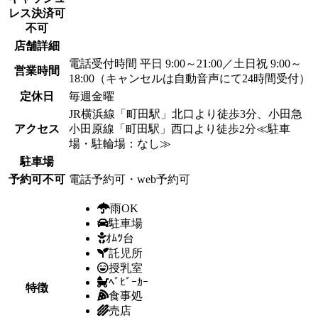
レス決済可
不可
店舗詳細
電話受付時間 平日 9:00～21:00／土日祝 9:00～
営業時間
18:00（キャンセルは自動音声にて24時間受付）
定休日
毎週金曜
JR横浜線「町田駅」北口より徒歩3分、小田急
アクセス
小田原線「町田駅」西口より徒歩2分≪駐車
場・駐輪場：なし≫
駐車場
予約可不可
電話予約可・web予約可
雨OK
駐車場
ｵﾑﾂ台
託児所
授乳室
ﾍﾞﾋﾞｰｶｰ
特徴
食事処
売店