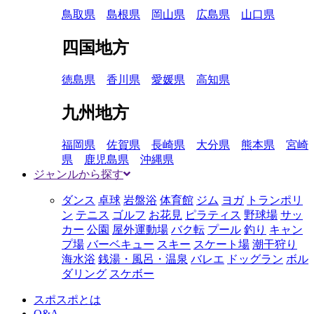
鳥取県
島根県
岡山県
広島県
山口県
四国地方
徳島県
香川県
愛媛県
高知県
九州地方
福岡県
佐賀県
長崎県
大分県
熊本県
宮崎
県
鹿児島県
沖縄県
ジャンルから探す
ダンス
卓球
岩盤浴
体育館
ジム
ヨガ
トランポリ
ン
テニス
ゴルフ
お花見
ピラティス
野球場
サッ
カー
公園
屋外運動場
バク転
プール
釣り
キャン
プ場
バーベキュー
スキー
スケート場
潮干狩り
海水浴
銭湯・風呂・温泉
バレエ
ドッグラン
ボル
ダリング
スケボー
スポスポとは
Q&A