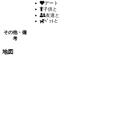
デート
子供と
友達と
ﾍﾟｯﾄと
その他・備
考
地図