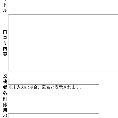
ト
ル
口
コ
ミ
内
容
投
稿
者
※未入力の場合、匿名と表示されます。
名
削
除
用
パ