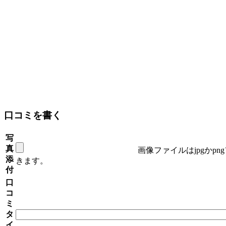
口コミを書く
写
真
画像ファイルはjpgかp
添
きます。
付
口
コ
ミ
タ
イ