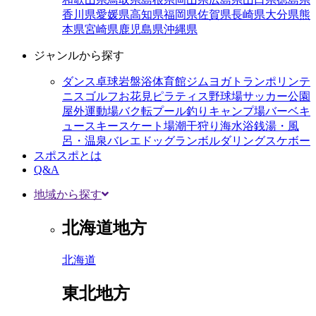
香川県
愛媛県
高知県
福岡県
佐賀県
長崎県
大分県
熊
本県
宮崎県
鹿児島県
沖縄県
ジャンルから探す
ダンス
卓球
岩盤浴
体育館
ジム
ヨガ
トランポリン
テ
ニス
ゴルフ
お花見
ピラティス
野球場
サッカー
公園
屋外運動場
バク転
プール
釣り
キャンプ場
バーベキ
ュー
スキー
スケート場
潮干狩り
海水浴
銭湯・風
呂・温泉
バレエ
ドッグラン
ボルダリング
スケボー
スポスポとは
Q&A
地域から探す
北海道地方
北海道
東北地方