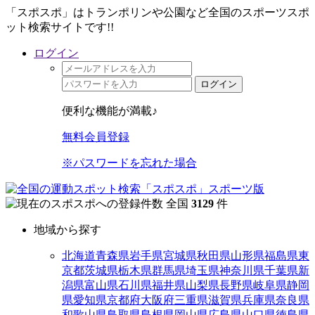
「スポスポ」はトランポリンや公園など全国のスポーツスポ
ット検索サイトです!!
ログイン
ログイン
便利な機能が満載♪
無料会員登録
※パスワードを忘れた場合
全国
3129
件
地域から探す
北海道
青森県
岩手県
宮城県
秋田県
山形県
福島県
東
京都
茨城県
栃木県
群馬県
埼玉県
神奈川県
千葉県
新
潟県
富山県
石川県
福井県
山梨県
長野県
岐阜県
静岡
県
愛知県
京都府
大阪府
三重県
滋賀県
兵庫県
奈良県
和歌山県
鳥取県
島根県
岡山県
広島県
山口県
徳島県