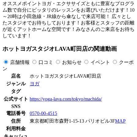
オススメポイントヨガ・エクササイズともに豊富なプログラ
ム数で自分にピッタリのレッスンをお選びいただけます！10
～20時は小田急線・JR線から傘なしで来店可能！ 広々とし
たスタジオでお待ちしております！お客様とスタッフの距離
が近くアットホームな空間です！みなさんのご来店をお待ち
しています！
ホットヨガスタジオLAVA町田店の関連動画
店舗情報
口コミ
お知らせ
イベント
クーポ
ン
店名
ホットヨガスタジオLAVA町田店
ジャンル
ヨガ
タグ
公式サイト
https://yoga-lava.com/tokyo/machida/
SNS
電話番号
0570-00-4515
住所
東京都町田市森野1-15-13 パリオビル3F
MAP
利用料金
キャッシュ