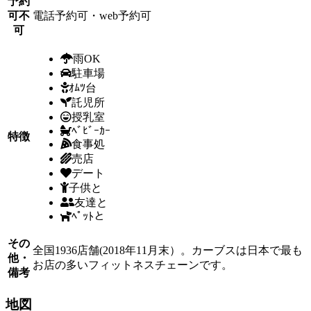
予約
可不
電話予約可・web予約可
可
雨OK
駐車場
ｵﾑﾂ台
託児所
授乳室
ﾍﾞﾋﾞｰｶｰ
特徴
食事処
売店
デート
子供と
友達と
ﾍﾟｯﾄと
その
全国1936店舗(2018年11月末）。カーブスは日本で最も
他・
お店の多いフィットネスチェーンです。
備考
地図