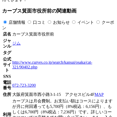
カーブス箕面市役所前の関連動画
店舗情報
口コミ
お知らせ
イベント
クーポ
ン
店名
カーブス箕面市役所前
ジャ
ジム
ンル
タグ
公式
http://www.curves.co.jp/search/kansai/osaka/cat-
サイ
321/90402.php
ト
SNS
電話
072-723-3200
番号
住所
大阪府箕面市西小路3-1-15 アクセスビル4F
MAP
カーブスは月会費制。お支払い額はコースによります
が月に何回通っても5,700円（8%税込：6,156円）、も
しくは6,700円（8%税込：7,236円）です。詳しいコー
利用