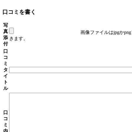
口コミを書く
写
真
画像ファイルはjpgかp
添
きます。
付
口
コ
ミ
タ
イ
ト
ル
口
コ
ミ
内