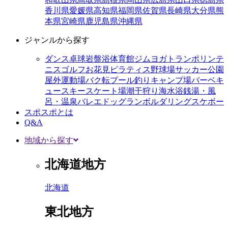
香川県
愛媛県
高知県
福岡県
佐賀県
長崎県
大分県
熊
本県
宮崎県
鹿児島県
沖縄県
ジャンルから探す
ダンス
卓球
岩盤浴
体育館
ジム
ヨガ
トランポリン
テ
ニス
ゴルフ
お花見
ピラティス
野球場
サッカー
公園
屋外運動場
バク転
プール
釣り
キャンプ場
バーベキ
ュー
スキー
スケート場
潮干狩り
海水浴
銭湯・風
呂・温泉
バレエ
ドッグラン
ボルダリング
スケボー
スポスポとは
Q&A
地域から探す
北海道地方
北海道
東北地方