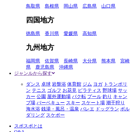
鳥取県
島根県
岡山県
広島県
山口県
四国地方
徳島県
香川県
愛媛県
高知県
九州地方
福岡県
佐賀県
長崎県
大分県
熊本県
宮崎
県
鹿児島県
沖縄県
ジャンルから探す
ダンス
卓球
岩盤浴
体育館
ジム
ヨガ
トランポリ
ン
テニス
ゴルフ
お花見
ピラティス
野球場
サッ
カー
公園
屋外運動場
バク転
プール
釣り
キャン
プ場
バーベキュー
スキー
スケート場
潮干狩り
海水浴
銭湯・風呂・温泉
バレエ
ドッグラン
ボル
ダリング
スケボー
スポスポとは
Q&A