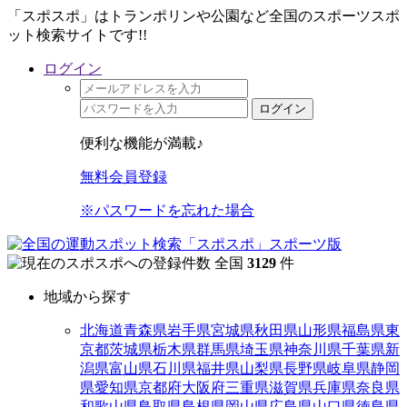
「スポスポ」はトランポリンや公園など全国のスポーツスポ
ット検索サイトです!!
ログイン
ログイン
便利な機能が満載♪
無料会員登録
※パスワードを忘れた場合
全国
3129
件
地域から探す
北海道
青森県
岩手県
宮城県
秋田県
山形県
福島県
東
京都
茨城県
栃木県
群馬県
埼玉県
神奈川県
千葉県
新
潟県
富山県
石川県
福井県
山梨県
長野県
岐阜県
静岡
県
愛知県
京都府
大阪府
三重県
滋賀県
兵庫県
奈良県
和歌山県
鳥取県
島根県
岡山県
広島県
山口県
徳島県