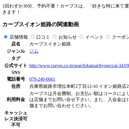
1回わずか30分、予約不要！カーブスは、「好きな時に来て
きます！
カーブスイオン姫路の関連動画
店舗情報
口コミ
お知らせ
イベント
クーポ
店名
カーブスイオン姫路
ジャンル
ジム
タグ
公式サイト
http://www.curves.co.jp/search/kansai/hyogo/cat-343
SNS
電話番号
079-240-6661
住所
兵庫県姫路市増位本町2丁目12-10 イオン姫路店2
カーブスは月会費制。お支払い額はコースによりますが
利用料金
は店舗までお問い合せ下さい。また、入会金は15
舗までお問い合わせください。
キャッシュ
レス決済可
不可