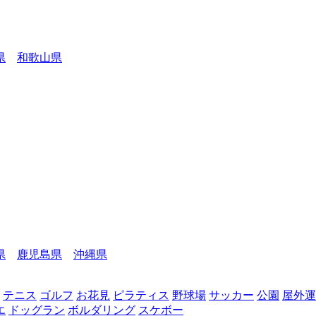
県
和歌山県
県
鹿児島県
沖縄県
テニス
ゴルフ
お花見
ピラティス
野球場
サッカー
公園
屋外運
エ
ドッグラン
ボルダリング
スケボー