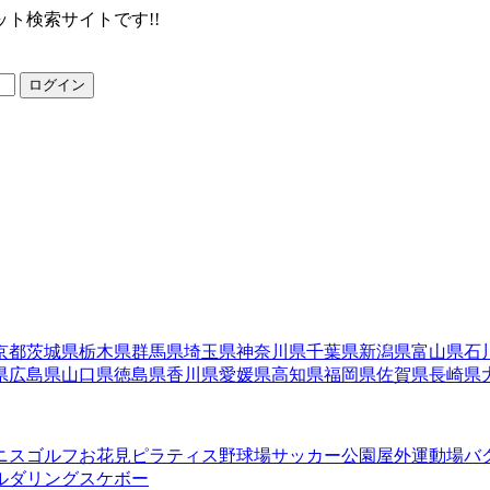
ト検索サイトです!!
ログイン
京都
茨城県
栃木県
群馬県
埼玉県
神奈川県
千葉県
新潟県
富山県
石
県
広島県
山口県
徳島県
香川県
愛媛県
高知県
福岡県
佐賀県
長崎県
ニス
ゴルフ
お花見
ピラティス
野球場
サッカー
公園
屋外運動場
バ
ルダリング
スケボー