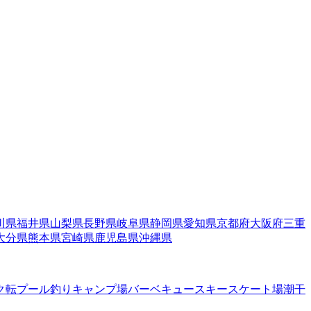
川県
福井県
山梨県
長野県
岐阜県
静岡県
愛知県
京都府
大阪府
三重
大分県
熊本県
宮崎県
鹿児島県
沖縄県
ク転
プール
釣り
キャンプ場
バーベキュー
スキー
スケート場
潮干