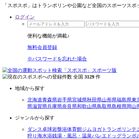
「スポスポ」はトランポリンや公園など全国のスポーツスポッ
ログイン
便利な機能が満載♪
無料会員登録
※パスワードを忘れた場合
全国
3129
件
地域から探す
北海道
青森県
岩手県
宮城県
秋田県
山形県
福島県
東
県
滋賀県
兵庫県
奈良県
和歌山県
鳥取県
島根県
岡山
ジャンルから探す
ダンス
卓球
岩盤浴
体育館
ジム
ヨガ
トランポリン
テ
狩り
海水浴
銭湯・風呂・温泉
バレエ
ドッグラン
ボ