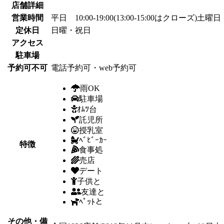
店舗詳細
営業時間
平日 10:00-19:00(13:00-15:00はクローズ)土曜日 1
定休日
日曜・祝日
アクセス
駐車場
予約可不可
電話予約可・web予約可
雨OK
駐車場
ｵﾑﾂ台
託児所
授乳室
ﾍﾞﾋﾞｰｶｰ
特徴
食事処
売店
デート
子供と
友達と
ﾍﾟｯﾄと
その他・備