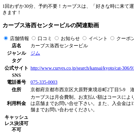
1回わずか30分、予約不要！カーブスは、「好きな時に来て
きます！
カーブス洛西センタービルの関連動画
店舗情報
口コミ
お知らせ
イベント
クーポ
店名
カーブス洛西センタービル
ジャンル
ジム
タグ
公式サイト
http://www.curves.co.jp/search/kansai/kyoto/cat-306/
SNS
電話番号
075-335-0003
住所
京都府京都市西京区大原野東境谷町2丁目5-9 洛
カーブスは月会費制。お支払い額はコースによりますが
利用料金
は店舗までお問い合せ下さい。また、入会金は15
舗までお問い合わせください。
キャッシュ
レス決済可
不可