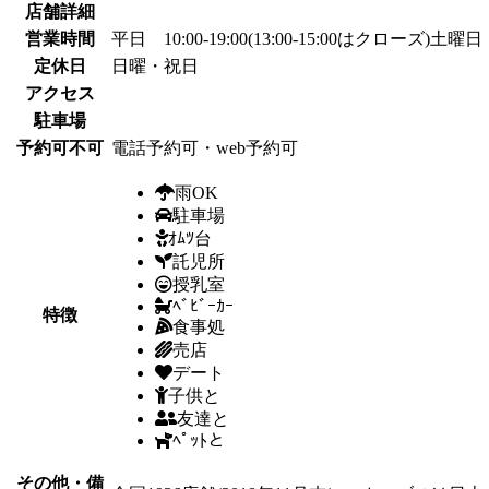
店舗詳細
営業時間
平日 10:00-19:00(13:00-15:00はクローズ)土曜日 1
定休日
日曜・祝日
アクセス
駐車場
予約可不可
電話予約可・web予約可
雨OK
駐車場
ｵﾑﾂ台
託児所
授乳室
ﾍﾞﾋﾞｰｶｰ
特徴
食事処
売店
デート
子供と
友達と
ﾍﾟｯﾄと
その他・備