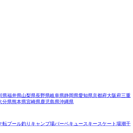
川県
福井県
山梨県
長野県
岐阜県
静岡県
愛知県
京都府
大阪府
三重
大分県
熊本県
宮崎県
鹿児島県
沖縄県
ク転
プール
釣り
キャンプ場
バーベキュー
スキー
スケート場
潮干