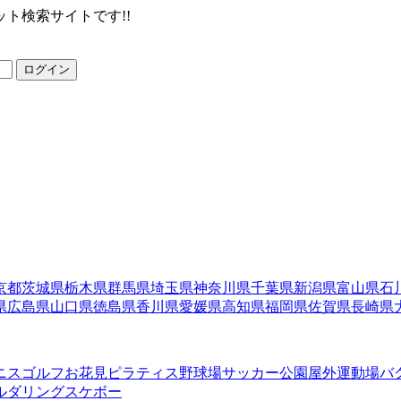
ト検索サイトです!!
ログイン
京都
茨城県
栃木県
群馬県
埼玉県
神奈川県
千葉県
新潟県
富山県
石
県
広島県
山口県
徳島県
香川県
愛媛県
高知県
福岡県
佐賀県
長崎県
ニス
ゴルフ
お花見
ピラティス
野球場
サッカー
公園
屋外運動場
バ
ルダリング
スケボー