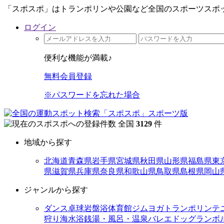
「スポスポ」はトランポリンや公園など全国のスポーツスポッ
ログイン
便利な機能が満載♪
無料会員登録
※パスワードを忘れた場合
全国
3129
件
地域から探す
北海道
青森県
岩手県
宮城県
秋田県
山形県
福島県
東
県
滋賀県
兵庫県
奈良県
和歌山県
鳥取県
島根県
岡山
ジャンルから探す
ダンス
卓球
岩盤浴
体育館
ジム
ヨガ
トランポリン
テ
狩り
海水浴
銭湯・風呂・温泉
バレエ
ドッグラン
ボ