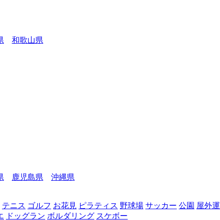
県
和歌山県
県
鹿児島県
沖縄県
テニス
ゴルフ
お花見
ピラティス
野球場
サッカー
公園
屋外運
エ
ドッグラン
ボルダリング
スケボー