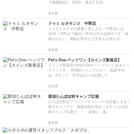
【酒類販売】 【売店・屋台】売店..
東京都
ドゥミ ルネサンス 中野店
ココロとカラダの健康と美しさを。中野店には、
10代～70代まで幅広い年代の方が在籍中です。身
体がかたい、運動が苦手など不安をお持ちの..
東京都
Pet's One-ペッツワン【カインズ新座店】
カインズ新座店のPet's One-ペッツワンにあるドッ
グランです。 肉球型ジャンプスルー・低床平均
台・Aランプ・平均台などが設置して..
埼玉県
那須たんぽぽ村キャンプ広場
たんぽぽ村はファミリーキャンパーを応援します！
親子キャンプで、家族の絆が深まります たんぽぽ
村キャンプ広場で・・・ 薪拾い、薪..
栃木県