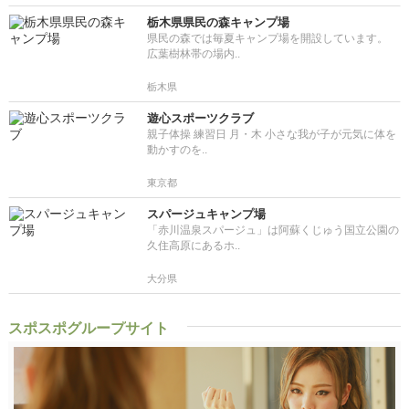
栃木県県民の森キャンプ場
県民の森では毎夏キャンプ場を開設しています。
広葉樹林帯の場内..
栃木県
遊心スポーツクラブ
親子体操 練習日 月・木 小さな我が子が元気に体を
動かすのを..
東京都
スパージュキャンプ場
「赤川温泉スパージュ」は阿蘇くじゅう国立公園の
久住高原にあるホ..
大分県
スポスポグループサイト