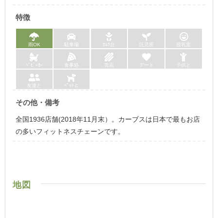
特徴
雨OK
駐車場
ｵﾑﾂ台
託児所
授乳室
ﾍﾞﾋﾞｰｶｰ
食事処
売店
デート
子供と
友達と
ﾍﾟｯﾄと
その他・備考
全国1936店舗(2018年11月末）。カーブスは日本で最もお店
の多いフィットネスチェーンです。
地図