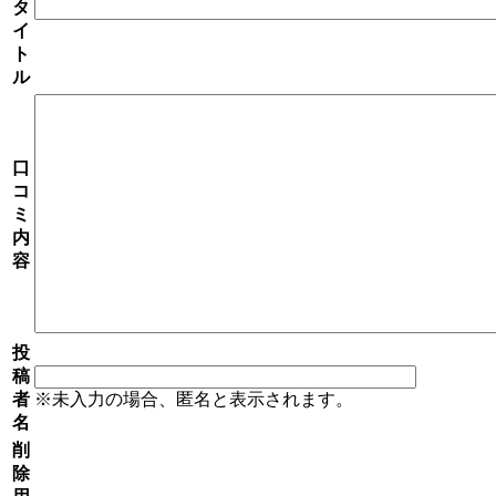
タ
イ
ト
ル
口
コ
ミ
内
容
投
稿
者
※未入力の場合、匿名と表示されます。
名
削
除