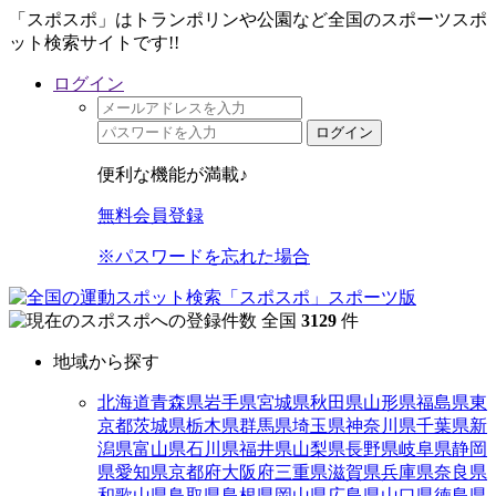
「スポスポ」はトランポリンや公園など全国のスポーツスポ
ット検索サイトです!!
ログイン
ログイン
便利な機能が満載♪
無料会員登録
※パスワードを忘れた場合
全国
3129
件
地域から探す
北海道
青森県
岩手県
宮城県
秋田県
山形県
福島県
東
京都
茨城県
栃木県
群馬県
埼玉県
神奈川県
千葉県
新
潟県
富山県
石川県
福井県
山梨県
長野県
岐阜県
静岡
県
愛知県
京都府
大阪府
三重県
滋賀県
兵庫県
奈良県
和歌山県
鳥取県
島根県
岡山県
広島県
山口県
徳島県