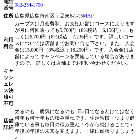
電話
082-254-1700
番号
住所
広島県広島市南区宇品東6-1-15
MAP
カーブスは月会費制。お支払い額はコースによります
が月に何回通っても5,700円（8%税込：6,156円）、も
しくは6,700円（8%税込：7,236円）です。詳しいコー
利用
スについては店舗までお問い合せ下さい。また、入会
料金
金は15,000円（8%税込：16,200円）です。入会金は店
舗によってキャンペーンを実施している場合がありま
すので、 詳しくは店舗までお問い合わせください。
キャ
ッシ
ュレ
ス決
済可
不可
太るのも、病気になるのも1日2日でなるわけではなく
何年も何十年もの積み重ねです。生活習慣・つまり健
店舗
康でいる事も毎日の積み重ね！今から続けることで5
詳細
年後10年後の未来を変えます。一緒に頑張りましょう
♪