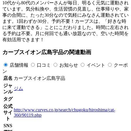
10代から80代のメンバーさんが毎日、明るく元気に運動され
ています。気分転換や、生活習慣の見直し、仕事帰りや、家
事の合間に、たった30分なので気軽にみなさん運動されてい
ます。1回わずか30分、予約不要！カーブスは、「好きな時
に来て運動できる」ことにこだわりました。時間に左右され
る予約は不要。月に何回でも通い放題なので、空いた時間を
有効活用できます！
カーブスイオン広島宇品の関連動画
店舗情報
口コミ
お知らせ
イベント
クーポ
ン
店名
カーブスイオン広島宇品
ジャ
ジム
ンル
タグ
公式
http://www.curves.co.jp/search/chugoku/hiroshima/cat-
サイ
360/90119.php
ト
SNS