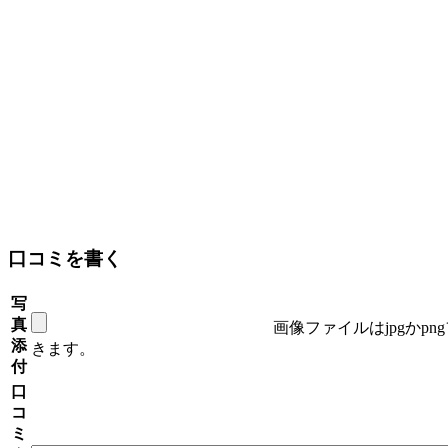
口コミを書く
写
真
画像ファイルはjpgかp
添
きます。
付
口
コ
ミ