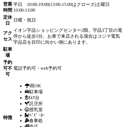
営業
平日 10:00-19:00(13:00-15:00はクローズ)土曜日
時間
10:00-13:00
定休
日曜・祝日
日
イオン宇品ショッピングセンター2階。宇品3丁目の電
アク
停から徒歩5分。お車で来店される場合はコジマ電気
セス
宇品店を目印に向かい側にあります。
駐車
場
予約
可不
電話予約可・web予約可
可
雨OK
駐車場
ｵﾑﾂ台
託児所
授乳室
ﾍﾞﾋﾞｰｶｰ
特徴
食事処
売店