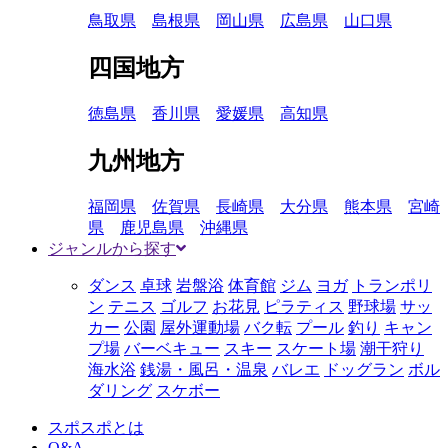
鳥取県
島根県
岡山県
広島県
山口県
四国地方
徳島県
香川県
愛媛県
高知県
九州地方
福岡県
佐賀県
長崎県
大分県
熊本県
宮崎
県
鹿児島県
沖縄県
ジャンルから探す
ダンス
卓球
岩盤浴
体育館
ジム
ヨガ
トランポリ
ン
テニス
ゴルフ
お花見
ピラティス
野球場
サッ
カー
公園
屋外運動場
バク転
プール
釣り
キャン
プ場
バーベキュー
スキー
スケート場
潮干狩り
海水浴
銭湯・風呂・温泉
バレエ
ドッグラン
ボル
ダリング
スケボー
スポスポとは
Q&A