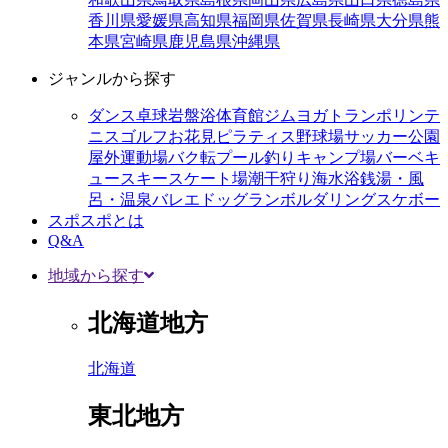
香川県
愛媛県
高知県
福岡県
佐賀県
長崎県
大分県
熊
本県
宮崎県
鹿児島県
沖縄県
ジャンルから探す
ダンス
卓球
岩盤浴
体育館
ジム
ヨガ
トランポリン
テ
ニス
ゴルフ
お花見
ピラティス
野球場
サッカー
公園
屋外運動場
バク転
プール
釣り
キャンプ場
バーベキ
ュー
スキー
スケート場
潮干狩り
海水浴
銭湯・風
呂・温泉
バレエ
ドッグラン
ボルダリング
スケボー
スポスポとは
Q&A
地域から探す
北海道地方
北海道
東北地方