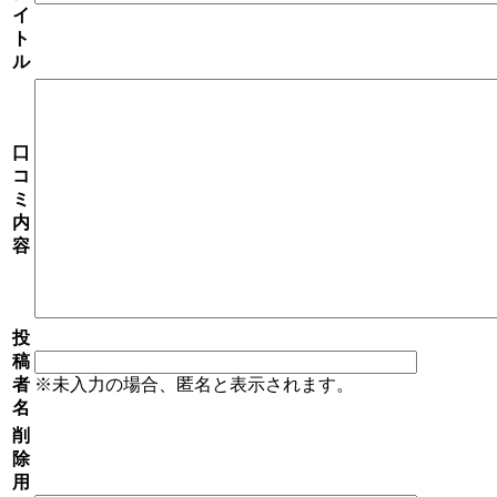
イ
ト
ル
口
コ
ミ
内
容
投
稿
者
※未入力の場合、匿名と表示されます。
名
削
除
用