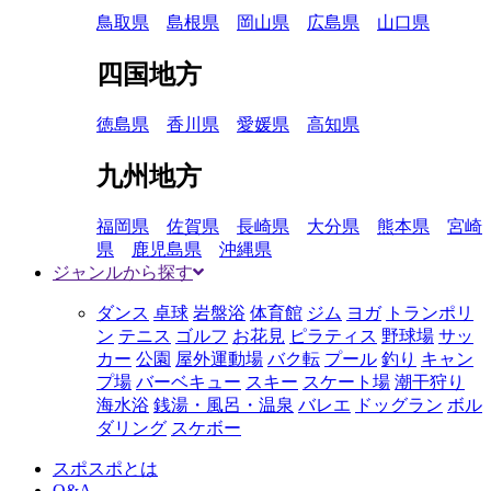
鳥取県
島根県
岡山県
広島県
山口県
四国地方
徳島県
香川県
愛媛県
高知県
九州地方
福岡県
佐賀県
長崎県
大分県
熊本県
宮崎
県
鹿児島県
沖縄県
ジャンルから探す
ダンス
卓球
岩盤浴
体育館
ジム
ヨガ
トランポリ
ン
テニス
ゴルフ
お花見
ピラティス
野球場
サッ
カー
公園
屋外運動場
バク転
プール
釣り
キャン
プ場
バーベキュー
スキー
スケート場
潮干狩り
海水浴
銭湯・風呂・温泉
バレエ
ドッグラン
ボル
ダリング
スケボー
スポスポとは
Q&A