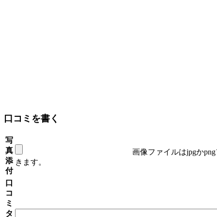
口コミを書く
写
真
画像ファイルはjpgかp
添
きます。
付
口
コ
ミ
タ