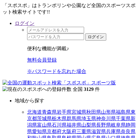
「スポスポ」はトランポリンや公園など全国のスポーツスポ
ット検索サイトです!!
ログイン
ログイン
便利な機能が満載♪
無料会員登録
※パスワードを忘れた場合
全国
3129
件
地域から探す
北海道
青森県
岩手県
宮城県
秋田県
山形県
福島県
東
京都
茨城県
栃木県
群馬県
埼玉県
神奈川県
千葉県
新
潟県
富山県
石川県
福井県
山梨県
長野県
岐阜県
静岡
県
愛知県
京都府
大阪府
三重県
滋賀県
兵庫県
奈良県
和歌山県
鳥取県
島根県
岡山県
広島県
山口県
徳島県