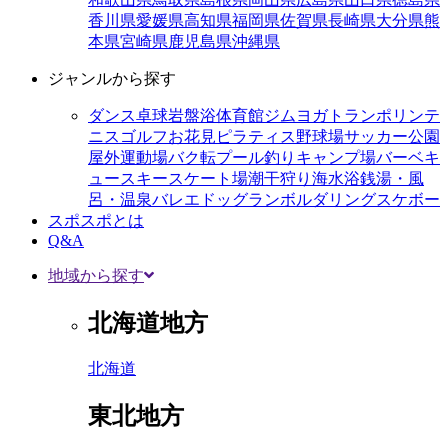
香川県
愛媛県
高知県
福岡県
佐賀県
長崎県
大分県
熊
本県
宮崎県
鹿児島県
沖縄県
ジャンルから探す
ダンス
卓球
岩盤浴
体育館
ジム
ヨガ
トランポリン
テ
ニス
ゴルフ
お花見
ピラティス
野球場
サッカー
公園
屋外運動場
バク転
プール
釣り
キャンプ場
バーベキ
ュー
スキー
スケート場
潮干狩り
海水浴
銭湯・風
呂・温泉
バレエ
ドッグラン
ボルダリング
スケボー
スポスポとは
Q&A
地域から探す
北海道地方
北海道
東北地方