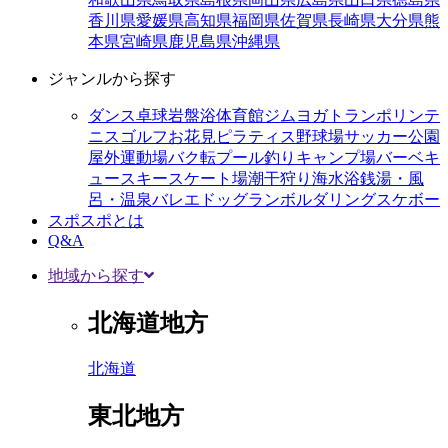
香川県
愛媛県
高知県
福岡県
佐賀県
長崎県
大分県
熊
本県
宮崎県
鹿児島県
沖縄県
ジャンルから探す
ダンス
卓球
岩盤浴
体育館
ジム
ヨガ
トランポリン
テ
ニス
ゴルフ
お花見
ピラティス
野球場
サッカー
公園
屋外運動場
バク転
プール
釣り
キャンプ場
バーベキ
ュー
スキー
スケート場
潮干狩り
海水浴
銭湯・風
呂・温泉
バレエ
ドッグラン
ボルダリング
スケボー
スポスポとは
Q&A
地域から探す
北海道地方
北海道
東北地方