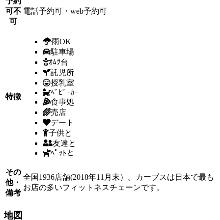
予約
可不
電話予約可・web予約可
可
雨OK
駐車場
ｵﾑﾂ台
託児所
授乳室
ﾍﾞﾋﾞｰｶｰ
特徴
食事処
売店
デート
子供と
友達と
ﾍﾟｯﾄと
その
全国1936店舗(2018年11月末）。カーブスは日本で最も
他・
お店の多いフィットネスチェーンです。
備考
地図