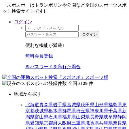
「スポスポ」はトランポリンや公園など全国のスポーツスポ
ット検索サイトです!!
ログイン
ログイン
便利な機能が満載♪
無料会員登録
※パスワードを忘れた場合
全国
3129
件
地域から探す
北海道
青森県
岩手県
宮城県
秋田県
山形県
福島県
東
京都
茨城県
栃木県
群馬県
埼玉県
神奈川県
千葉県
新
潟県
富山県
石川県
福井県
山梨県
長野県
岐阜県
静岡
県
愛知県
京都府
大阪府
三重県
滋賀県
兵庫県
奈良県
和歌山県
鳥取県
島根県
岡山県
広島県
山口県
徳島県