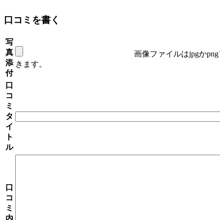
口コミを書く
写
真
画像ファイルはjpgかp
添
きます。
付
口
コ
ミ
タ
イ
ト
ル
口
コ
ミ
内