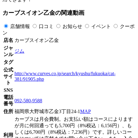
カーブスイオン乙金の関連動画
店舗情報
口コミ
お知らせ
イベント
クーポ
ン
店名
カーブスイオン乙金
ジャ
ジム
ンル
タグ
公式
http://www.curves.co.jp/search/kyushu/fukuoka/cat-
サイ
381/91905.php
ト
SNS
電話
092-580-9588
番号
住所
福岡県大野城市乙金3丁目24-1
MAP
カーブスは月会費制。お支払い額はコースによります
が月に何回通っても5,700円（8%税込：6,156円）、も
しくは6,700円（8%税込：7,236円）です。詳しいコー
利用