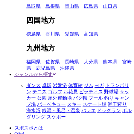
鳥取県
島根県
岡山県
広島県
山口県
四国地方
徳島県
香川県
愛媛県
高知県
九州地方
福岡県
佐賀県
長崎県
大分県
熊本県
宮崎
県
鹿児島県
沖縄県
ジャンルから探す
ダンス
卓球
岩盤浴
体育館
ジム
ヨガ
トランポリ
ン
テニス
ゴルフ
お花見
ピラティス
野球場
サッ
カー
公園
屋外運動場
バク転
プール
釣り
キャン
プ場
バーベキュー
スキー
スケート場
潮干狩り
海水浴
銭湯・風呂・温泉
バレエ
ドッグラン
ボル
ダリング
スケボー
スポスポとは
Q&A