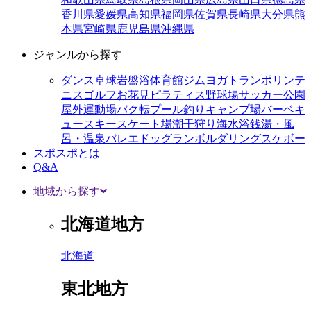
香川県
愛媛県
高知県
福岡県
佐賀県
長崎県
大分県
熊
本県
宮崎県
鹿児島県
沖縄県
ジャンルから探す
ダンス
卓球
岩盤浴
体育館
ジム
ヨガ
トランポリン
テ
ニス
ゴルフ
お花見
ピラティス
野球場
サッカー
公園
屋外運動場
バク転
プール
釣り
キャンプ場
バーベキ
ュー
スキー
スケート場
潮干狩り
海水浴
銭湯・風
呂・温泉
バレエ
ドッグラン
ボルダリング
スケボー
スポスポとは
Q&A
地域から探す
北海道地方
北海道
東北地方