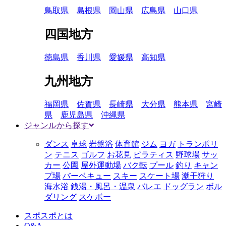
鳥取県
島根県
岡山県
広島県
山口県
四国地方
徳島県
香川県
愛媛県
高知県
九州地方
福岡県
佐賀県
長崎県
大分県
熊本県
宮崎
県
鹿児島県
沖縄県
ジャンルから探す
ダンス
卓球
岩盤浴
体育館
ジム
ヨガ
トランポリ
ン
テニス
ゴルフ
お花見
ピラティス
野球場
サッ
カー
公園
屋外運動場
バク転
プール
釣り
キャン
プ場
バーベキュー
スキー
スケート場
潮干狩り
海水浴
銭湯・風呂・温泉
バレエ
ドッグラン
ボル
ダリング
スケボー
スポスポとは
Q&A