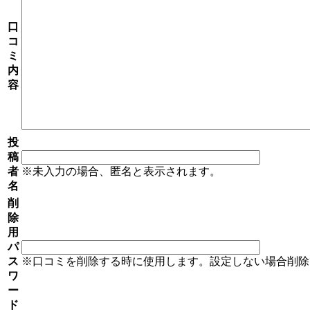
口
コ
ミ
内
容
投
稿
者
※未入力の場合、匿名と表示されます。
名
削
除
用
パ
ス
※口コミを削除する時に使用します。設定しない場合削除
ワ
ー
ド