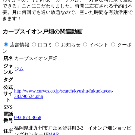
できる」ことにこだわりました。時間に左右される予約は不
要。月に何回でも通い放題なので、空いた時間を有効活用で
きます！
カーブスイオン戸畑の関連動画
店舗情報
口コミ
お知らせ
イベント
クーポ
ン
店名
カーブスイオン戸畑
ジャ
ジム
ンル
タグ
公式
http://www.curves.co.jp/search/kyushu/fukuoka/cat-
サイ
383/90524.php
ト
SNS
電話
093-873-3668
番号
福岡県北九州市戸畑区汐井町2-2 イオン戸畑ショッピ
住所
ングセンター1F
MAP