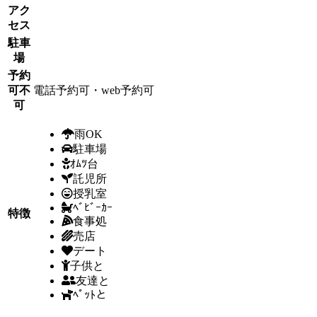
アク
セス
駐車
場
予約
可不
電話予約可・web予約可
可
雨OK
駐車場
ｵﾑﾂ台
託児所
授乳室
ﾍﾞﾋﾞｰｶｰ
特徴
食事処
売店
デート
子供と
友達と
ﾍﾟｯﾄと