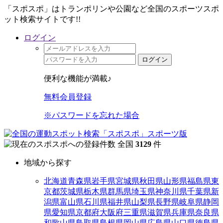
「スポスポ」はトランポリンや公園など全国のスポーツスポ
ット検索サイトです!!
ログイン
ログイン
便利な機能が満載♪
無料会員登録
※パスワードを忘れた場合
全国
3129
件
地域から探す
北海道
青森県
岩手県
宮城県
秋田県
山形県
福島県
東
京都
茨城県
栃木県
群馬県
埼玉県
神奈川県
千葉県
新
潟県
富山県
石川県
福井県
山梨県
長野県
岐阜県
静岡
県
愛知県
京都府
大阪府
三重県
滋賀県
兵庫県
奈良県
和歌山県
鳥取県
島根県
岡山県
広島県
山口県
徳島県