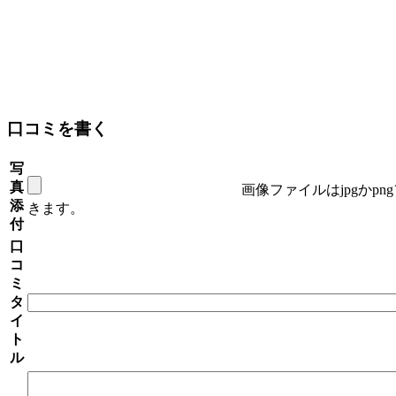
口コミを書く
写
真
画像ファイルはjpgかp
添
きます。
付
口
コ
ミ
タ
イ
ト
ル