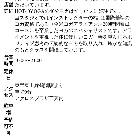
店舗
ただいています。
詳細
HOT40YOGAの40分ヨガは忙しい人に好評です。
当スタジオではインストラクターの8割は国際基準の
ヨガ資格である〈全米ヨガアライアンス200時間養成
コース〉を卒業したヨガのスペシャリストです。アラ
イメントを重視した体に優しいヨガ、善を重んじるポ
ジティブ思考の伝統的なヨガを取り入れ、確かな知識
のもとクラスを開催しています。
営業
10:00〜21:00
時間
定休
日
東武東上線鶴瀬駅より
アク
車で9分
セス
アクロスプラザ三芳内
駐車
場
予約
可不
可