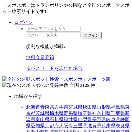
「スポスポ」はトランポリンや公園など全国のスポーツスポ
ット検索サイトです!!
ログイン
ログイン
便利な機能が満載♪
無料会員登録
※パスワードを忘れた場合
全国
3129
件
地域から探す
北海道
青森県
岩手県
宮城県
秋田県
山形県
福島県
東
京都
茨城県
栃木県
群馬県
埼玉県
神奈川県
千葉県
新
潟県
富山県
石川県
福井県
山梨県
長野県
岐阜県
静岡
県
愛知県
京都府
大阪府
三重県
滋賀県
兵庫県
奈良県
和歌山県
鳥取県
島根県
岡山県
広島県
山口県
徳島県