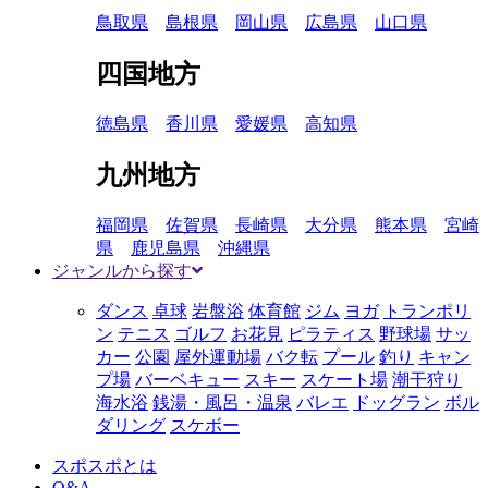
鳥取県
島根県
岡山県
広島県
山口県
四国地方
徳島県
香川県
愛媛県
高知県
九州地方
福岡県
佐賀県
長崎県
大分県
熊本県
宮崎
県
鹿児島県
沖縄県
ジャンルから探す
ダンス
卓球
岩盤浴
体育館
ジム
ヨガ
トランポリ
ン
テニス
ゴルフ
お花見
ピラティス
野球場
サッ
カー
公園
屋外運動場
バク転
プール
釣り
キャン
プ場
バーベキュー
スキー
スケート場
潮干狩り
海水浴
銭湯・風呂・温泉
バレエ
ドッグラン
ボル
ダリング
スケボー
スポスポとは
Q&A