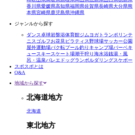
香川県
愛媛県
高知県
福岡県
佐賀県
長崎県
大分県
熊
本県
宮崎県
鹿児島県
沖縄県
ジャンルから探す
ダンス
卓球
岩盤浴
体育館
ジム
ヨガ
トランポリン
テ
ニス
ゴルフ
お花見
ピラティス
野球場
サッカー
公園
屋外運動場
バク転
プール
釣り
キャンプ場
バーベキ
ュー
スキー
スケート場
潮干狩り
海水浴
銭湯・風
呂・温泉
バレエ
ドッグラン
ボルダリング
スケボー
スポスポとは
Q&A
地域から探す
北海道地方
北海道
東北地方