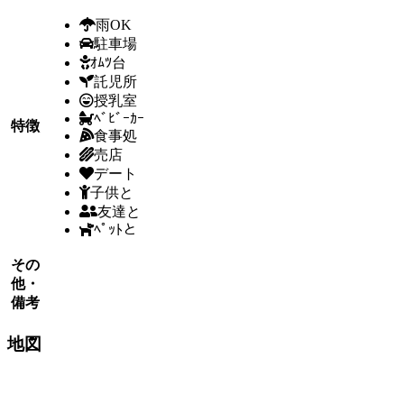
雨OK
駐車場
ｵﾑﾂ台
託児所
授乳室
ﾍﾞﾋﾞｰｶｰ
特徴
食事処
売店
デート
子供と
友達と
ﾍﾟｯﾄと
その
他・
備考
地図