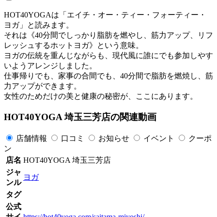
HOT40YOGAは「エイチ・オー・ティー・フォーティー・
ヨガ」と読みます。
それは《40分間でしっかり脂肪を燃やし、筋力アップ、リフ
レッシュするホットヨガ》という意味。
ヨガの伝統を重んじながらも、現代風に誰にでも参加しやす
いようアレンジしました。
仕事帰りでも、家事の合間でも、40分間で脂肪を燃焼し、筋
力アップができます。
女性のためだけの美と健康の秘密が、ここにあります。
HOT40YOGA 埼玉三芳店の関連動画
店舗情報
口コミ
お知らせ
イベント
クーポ
ン
店名
HOT40YOGA 埼玉三芳店
ジャ
ヨガ
ンル
タグ
公式
サイ
https://hot40yoga.com/saitama-miyoshi/