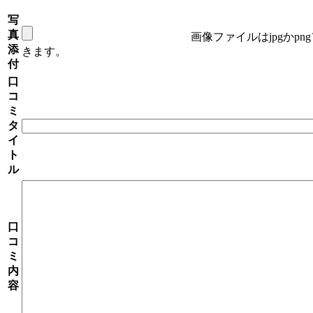
写
真
画像ファイルはjpgかp
添
きます。
付
口
コ
ミ
タ
イ
ト
ル
口
コ
ミ
内
容