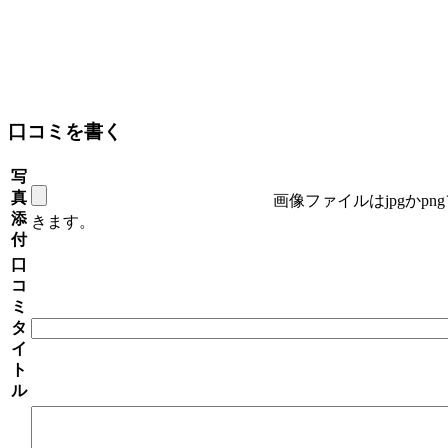
口コミを書く
写
真
画像ファイルはjpgかp
添
きます。
付
口
コ
ミ
タ
イ
ト
ル