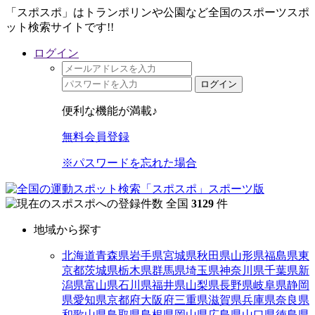
「スポスポ」はトランポリンや公園など全国のスポーツスポ
ット検索サイトです!!
ログイン
ログイン
便利な機能が満載♪
無料会員登録
※パスワードを忘れた場合
全国
3129
件
地域から探す
北海道
青森県
岩手県
宮城県
秋田県
山形県
福島県
東
京都
茨城県
栃木県
群馬県
埼玉県
神奈川県
千葉県
新
潟県
富山県
石川県
福井県
山梨県
長野県
岐阜県
静岡
県
愛知県
京都府
大阪府
三重県
滋賀県
兵庫県
奈良県
和歌山県
鳥取県
島根県
岡山県
広島県
山口県
徳島県