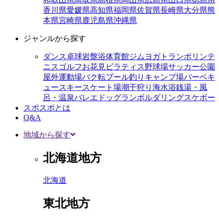
香川県
愛媛県
高知県
福岡県
佐賀県
長崎県
大分県
熊
本県
宮崎県
鹿児島県
沖縄県
ジャンルから探す
ダンス
卓球
岩盤浴
体育館
ジム
ヨガ
トランポリン
テ
ニス
ゴルフ
お花見
ピラティス
野球場
サッカー
公園
屋外運動場
バク転
プール
釣り
キャンプ場
バーベキ
ュー
スキー
スケート場
潮干狩り
海水浴
銭湯・風
呂・温泉
バレエ
ドッグラン
ボルダリング
スケボー
スポスポとは
Q&A
地域から探す
北海道地方
北海道
東北地方