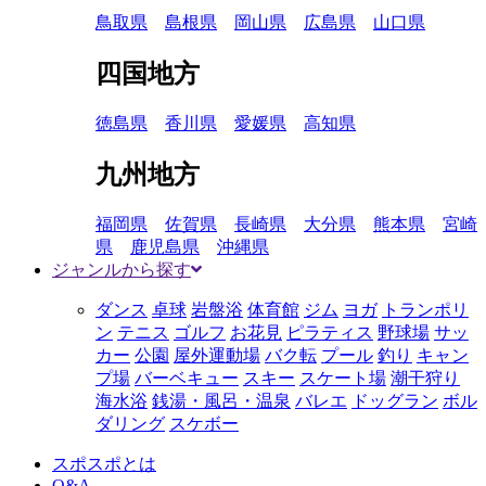
鳥取県
島根県
岡山県
広島県
山口県
四国地方
徳島県
香川県
愛媛県
高知県
九州地方
福岡県
佐賀県
長崎県
大分県
熊本県
宮崎
県
鹿児島県
沖縄県
ジャンルから探す
ダンス
卓球
岩盤浴
体育館
ジム
ヨガ
トランポリ
ン
テニス
ゴルフ
お花見
ピラティス
野球場
サッ
カー
公園
屋外運動場
バク転
プール
釣り
キャン
プ場
バーベキュー
スキー
スケート場
潮干狩り
海水浴
銭湯・風呂・温泉
バレエ
ドッグラン
ボル
ダリング
スケボー
スポスポとは
Q&A