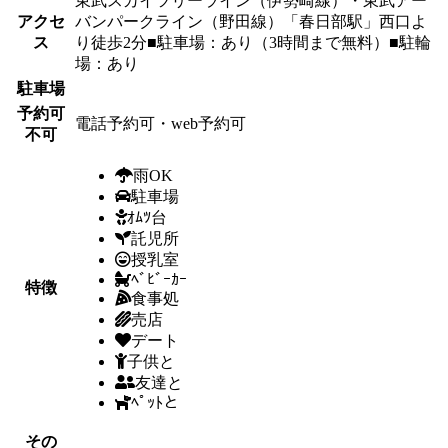
東武スカイツリーライン（伊勢崎線）・東武アー
アクセ
バンパークライン（野田線）「春日部駅」西口よ
ス
り徒歩2分■駐車場：あり（3時間まで無料）■駐輪
場：あり
駐車場
予約可
電話予約可・web予約可
不可
雨OK
駐車場
ｵﾑﾂ台
託児所
授乳室
ﾍﾞﾋﾞｰｶｰ
特徴
食事処
売店
デート
子供と
友達と
ﾍﾟｯﾄと
その