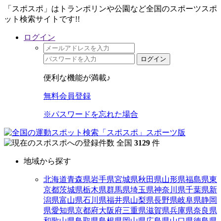
「スポスポ」はトランポリンや公園など全国のスポーツスポ
ット検索サイトです!!
ログイン
ログイン
便利な機能が満載♪
無料会員登録
※パスワードを忘れた場合
全国
3129
件
地域から探す
北海道
青森県
岩手県
宮城県
秋田県
山形県
福島県
東
京都
茨城県
栃木県
群馬県
埼玉県
神奈川県
千葉県
新
潟県
富山県
石川県
福井県
山梨県
長野県
岐阜県
静岡
県
愛知県
京都府
大阪府
三重県
滋賀県
兵庫県
奈良県
和歌山県
鳥取県
島根県
岡山県
広島県
山口県
徳島県