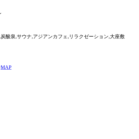
ン
,炭酸泉,サウナ,アジアンカフェ,リラクゼーション,大座敷
号
MAP