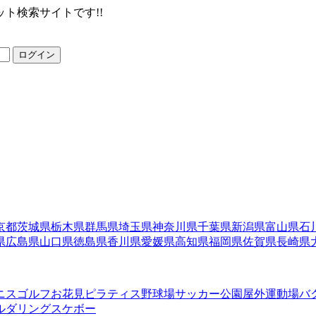
ト検索サイトです!!
ログイン
京都
茨城県
栃木県
群馬県
埼玉県
神奈川県
千葉県
新潟県
富山県
石
県
広島県
山口県
徳島県
香川県
愛媛県
高知県
福岡県
佐賀県
長崎県
ニス
ゴルフ
お花見
ピラティス
野球場
サッカー
公園
屋外運動場
バ
ルダリング
スケボー