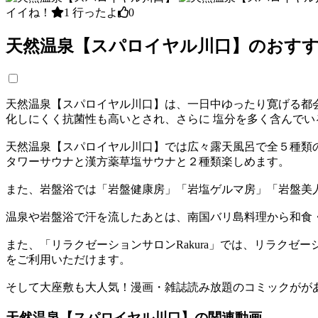
イイね！
1
行ったよ
0
天然温泉【スパロイヤル川口】のおす
天然温泉【スパロイヤル川口】は、一日中ゆったり寛げる都会
化しにくく抗菌性も高いとされ、さらに 塩分を多く含んで
天然温泉【スパロイヤル川口】では広々露天風呂で全５種類
タワーサウナと漢方薬草塩サウナと２種類楽しめます。
また、岩盤浴では「岩盤健康房」「岩塩ゲルマ房」「岩盤美
温泉や岩盤浴で汗を流したあとは、南国バリ島料理から和食
また、「リラクゼーションサロンRakura」では、リラク
をご利用いただけます。
そして大座敷も大人気！漫画・雑誌読み放題のコミックががあ
天然温泉【スパロイヤル川口】の関連動画