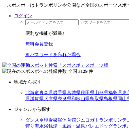
「スポスポ」はトランポリンや公園など全国のスポーツスポッ
ログイン
便利な機能が満載♪
無料会員登録
※パスワードを忘れた場合
全国
3129
件
地域から探す
北海道
青森県
岩手県
宮城県
秋田県
山形県
福島県
東
県
滋賀県
兵庫県
奈良県
和歌山県
鳥取県
島根県
岡山
ジャンルから探す
ダンス
卓球
岩盤浴
体育館
ジム
ヨガ
トランポリン
テ
狩り
海水浴
銭湯・風呂・温泉
バレエ
ドッグラン
ボ