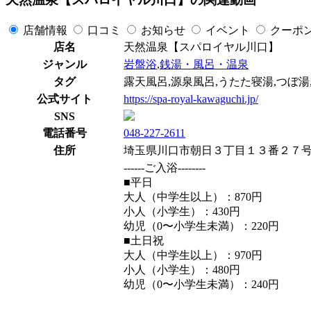
店舗情報
口コミ
お知らせ
イベント
クーポ
店名
天然温泉【スパロイヤル川口】
ジャンル
岩盤浴
,
銭湯・風呂・温泉
タグ
露天風呂,源泉風呂,うたた寝湯,つぼ湯
公式サイト
https://spa-royal-kawaguchi.jp/
SNS
電話番号
048-227-2611
住所
埼玉県川口市朝日３丁目１３番２７
------ご入浴--------
■平日
大人（中学生以上）：870円
小人（小学生）：430円
幼児（0〜小学生未満）：220円
■土日祝
大人（中学生以上）：970円
小人（小学生）：480円
幼児（0〜小学生未満）：240円