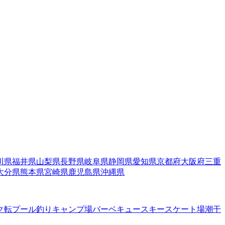
川県
福井県
山梨県
長野県
岐阜県
静岡県
愛知県
京都府
大阪府
三重
大分県
熊本県
宮崎県
鹿児島県
沖縄県
ク転
プール
釣り
キャンプ場
バーベキュー
スキー
スケート場
潮干