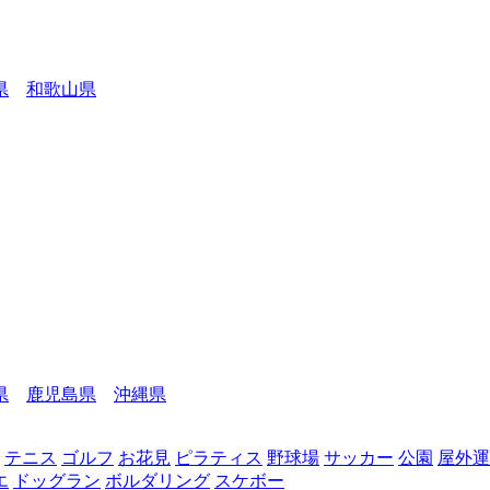
県
和歌山県
県
鹿児島県
沖縄県
テニス
ゴルフ
お花見
ピラティス
野球場
サッカー
公園
屋外運
エ
ドッグラン
ボルダリング
スケボー