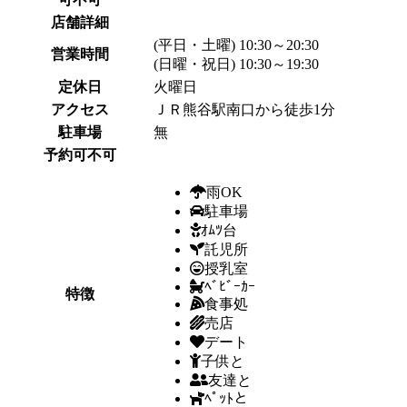
店舗詳細
(平日・土曜) 10:30～20:30
営業時間
(日曜・祝日) 10:30～19:30
定休日
火曜日
アクセス
ＪＲ熊谷駅南口から徒歩1分
駐車場
無
予約可不可
雨OK
駐車場
ｵﾑﾂ台
託児所
授乳室
ﾍﾞﾋﾞｰｶｰ
特徴
食事処
売店
デート
子供と
友達と
ﾍﾟｯﾄと