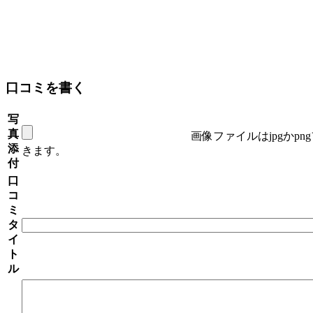
口コミを書く
写
真
画像ファイルはjpgかp
添
きます。
付
口
コ
ミ
タ
イ
ト
ル