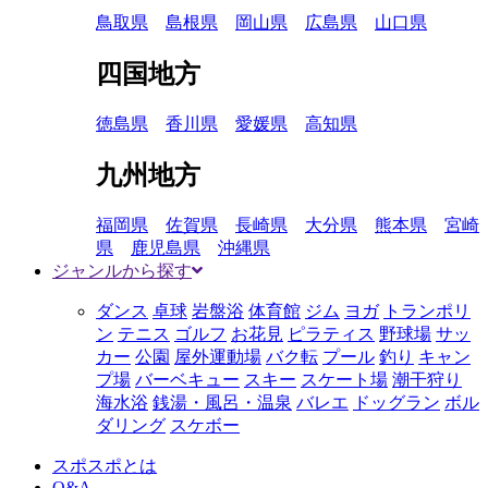
鳥取県
島根県
岡山県
広島県
山口県
四国地方
徳島県
香川県
愛媛県
高知県
九州地方
福岡県
佐賀県
長崎県
大分県
熊本県
宮崎
県
鹿児島県
沖縄県
ジャンルから探す
ダンス
卓球
岩盤浴
体育館
ジム
ヨガ
トランポリ
ン
テニス
ゴルフ
お花見
ピラティス
野球場
サッ
カー
公園
屋外運動場
バク転
プール
釣り
キャン
プ場
バーベキュー
スキー
スケート場
潮干狩り
海水浴
銭湯・風呂・温泉
バレエ
ドッグラン
ボル
ダリング
スケボー
スポスポとは
Q&A