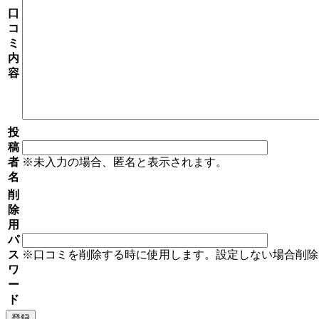
口
コ
ミ
内
容
投
稿
者
※未入力の場合、匿名と表示されます。
名
削
除
用
パ
ス
※口コミを削除する時に使用します。設定しない場合削除
ワ
ー
ド