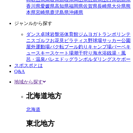
香川県
愛媛県
高知県
福岡県
佐賀県
長崎県
大分県
熊
本県
宮崎県
鹿児島県
沖縄県
ジャンルから探す
ダンス
卓球
岩盤浴
体育館
ジム
ヨガ
トランポリン
テ
ニス
ゴルフ
お花見
ピラティス
野球場
サッカー
公園
屋外運動場
バク転
プール
釣り
キャンプ場
バーベキ
ュー
スキー
スケート場
潮干狩り
海水浴
銭湯・風
呂・温泉
バレエ
ドッグラン
ボルダリング
スケボー
スポスポとは
Q&A
地域から探す
北海道地方
北海道
東北地方