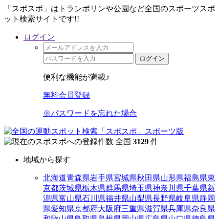
「スポスポ」はトランポリンや公園など全国のスポーツスポ
ット検索サイトです!!
ログイン
ログイン
便利な機能が満載♪
無料会員登録
※パスワードを忘れた場合
全国
3129
件
地域から探す
北海道
青森県
岩手県
宮城県
秋田県
山形県
福島県
東
京都
茨城県
栃木県
群馬県
埼玉県
神奈川県
千葉県
新
潟県
富山県
石川県
福井県
山梨県
長野県
岐阜県
静岡
県
愛知県
京都府
大阪府
三重県
滋賀県
兵庫県
奈良県
和歌山県
鳥取県
島根県
岡山県
広島県
山口県
徳島県