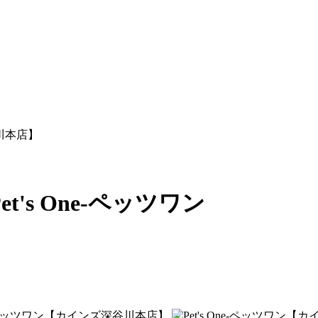
谷川本店】
's One-ペッツワン