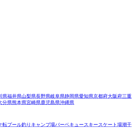
川県
福井県
山梨県
長野県
岐阜県
静岡県
愛知県
京都府
大阪府
三重
大分県
熊本県
宮崎県
鹿児島県
沖縄県
ク転
プール
釣り
キャンプ場
バーベキュー
スキー
スケート場
潮干