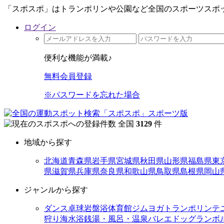
「スポスポ」はトランポリンや公園など全国のスポーツスポッ
ログイン
便利な機能が満載♪
無料会員登録
※パスワードを忘れた場合
全国
3129
件
地域から探す
北海道
青森県
岩手県
宮城県
秋田県
山形県
福島県
東
県
滋賀県
兵庫県
奈良県
和歌山県
鳥取県
島根県
岡山
ジャンルから探す
ダンス
卓球
岩盤浴
体育館
ジム
ヨガ
トランポリン
テ
狩り
海水浴
銭湯・風呂・温泉
バレエ
ドッグラン
ボ