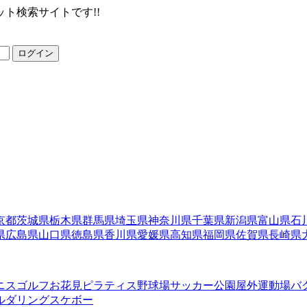
ト検索サイトです!!
ログイン
京都
茨城県
栃木県
群馬県
埼玉県
神奈川県
千葉県
新潟県
富山県
石
県
広島県
山口県
徳島県
香川県
愛媛県
高知県
福岡県
佐賀県
長崎県
ニス
ゴルフ
お花見
ピラティス
野球場
サッカー
公園
屋外運動場
バ
ルダリング
スケボー