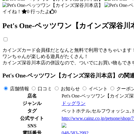
イイね！
0
行ったよ
0
Pet's One-ペッツワン【カインズ深
カインズカード会員様だとなんと無料で利用できちゃいます
ワンちゃんが楽しめる遊具がたくさん！
カインズ深谷川本店の併設なので、ついでにお買い物もでき
Pet's One-ペッツワン【カインズ深谷川本店】の関
店舗情報
口コミ
お知らせ
イベント
クーポ
店名
Pet's One-ペッツワン【カイン
ジャンル
ドッグラン
タグ
ペットホテル,セルフウォッシュ,
公式サイト
http://www.cainz.co.jp/petsone/shop/7
SNS
電話番号
048-583-2992