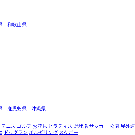
県
和歌山県
県
鹿児島県
沖縄県
テニス
ゴルフ
お花見
ピラティス
野球場
サッカー
公園
屋外運
エ
ドッグラン
ボルダリング
スケボー