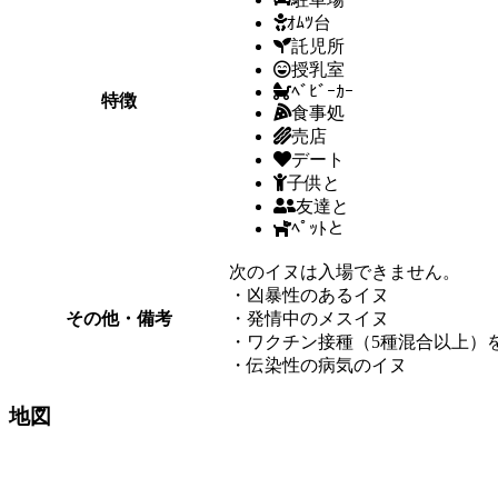
ｵﾑﾂ台
託児所
授乳室
ﾍﾞﾋﾞｰｶｰ
特徴
食事処
売店
デート
子供と
友達と
ﾍﾟｯﾄと
次のイヌは入場できません。
・凶暴性のあるイヌ
その他・備考
・発情中のメスイヌ
・ワクチン接種（5種混合以上）
・伝染性の病気のイヌ
地図