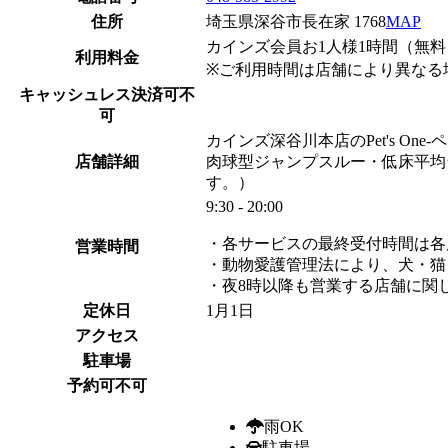
住所
埼玉県深谷市長在家 1768
MAP
カインズ会員お1人様1時間（無料
利用料金
※ご利用時間は店舗により異なる
キャッシュレス決済可不
可
カインズ深谷川本店のPet's On
店舗詳細
肉球型ジャンプスルー・低床平均
す。）
9:30 - 20:00
・各サービスの最終受付時間は各
営業時間
・動物愛護管理法により、犬・猫
・夜8時以降も営業する店舗に関
定休日
1月1日
アクセス
駐車場
予約可不可
雨OK
駐車場