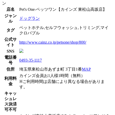
ン
店名
Pet's One-ペッツワン【カインズ 東松山高坂店】
ジャン
ドッグラン
ル
ペットホテル,セルフウォッシュ,トリミング,マイ
タグ
クロバブル
公式サ
http://www.cainz.co.jp/petsone/shop/800/
イト
SNS
電話番
0493-35-1117
号
住所
埼玉県東松山市あずま町 3丁目1番
MAP
カインズ会員お1人様1時間（無料）
利用料
※ご利用時間は店舗により異なる場合がありま
金
す。
キャッ
シュレ
ス決済
可不可