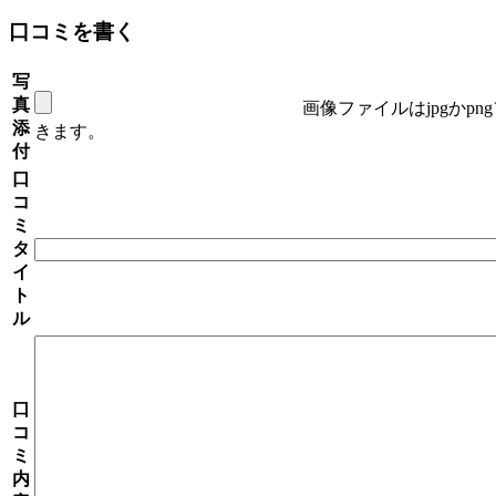
口コミを書く
写
真
画像ファイルはjpgかp
添
きます。
付
口
コ
ミ
タ
イ
ト
ル
口
コ
ミ
内