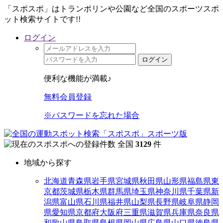
「スポスポ」はトランポリンや公園など全国のスポーツスポ
ット検索サイトです!!
ログイン
ログイン
便利な機能が満載♪
無料会員登録
※パスワードを忘れた場合
全国
3129
件
地域から探す
北海道
青森県
岩手県
宮城県
秋田県
山形県
福島県
東
京都
茨城県
栃木県
群馬県
埼玉県
神奈川県
千葉県
新
潟県
富山県
石川県
福井県
山梨県
長野県
岐阜県
静岡
県
愛知県
京都府
大阪府
三重県
滋賀県
兵庫県
奈良県
和歌山県
鳥取県
島根県
岡山県
広島県
山口県
徳島県