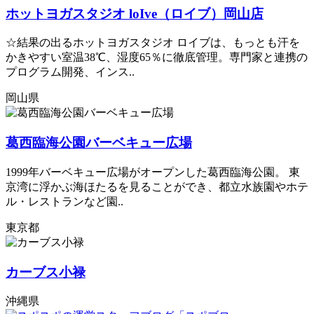
ホットヨガスタジオ loIve（ロイブ）岡山店
☆結果の出るホットヨガスタジオ ロイブは、もっとも汗を
かきやすい室温38℃、湿度65％に徹底管理。専門家と連携の
プログラム開発、インス..
岡山県
葛西臨海公園バーベキュー広場
1999年バーベキュー広場がオープンした葛西臨海公園。 東
京湾に浮かぶ海ほたるを見ることができ、都立水族園やホテ
ル・レストランなど園..
東京都
カーブス小禄
沖縄県