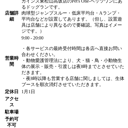
カインズ東松山高坂店のPet's One-ペッツワンにあ
るドッグランです。
店舗詳
肉球型ジャンプスルー・低床平均台・Aランプ・
細
平均台などが設置してあります。（但し、設置遊
具は店舗により異なるので要確認。写真はイメー
ジです。）
9:00 - 20:00
・各サービスの最終受付時間は各店へ直接お問い
合わせください。
営業時
・動物愛護管理法により、犬・猫・鳥・小動物生
間
体の展示・販売・引渡しは夜8時までとさせていた
だきます。
・夜8時以降も営業する店舗に関しましては、生体
ブースを順次消灯させていただきます。
定休日
1月1日
アクセ
ス
駐車場
予約可
不可