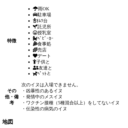
雨OK
駐車場
ｵﾑﾂ台
託児所
授乳室
ﾍﾞﾋﾞｰｶｰ
特徴
食事処
売店
デート
子供と
友達と
ﾍﾟｯﾄと
次のイヌは入場できません。
その
・凶暴性のあるイヌ
他・備
・発情中のメスイヌ
考
・ワクチン接種（5種混合以上）をしてないイヌ
・伝染性の病気のイヌ
地図