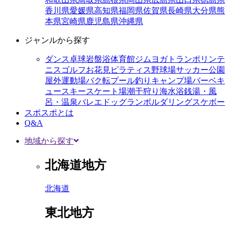
香川県
愛媛県
高知県
福岡県
佐賀県
長崎県
大分県
熊
本県
宮崎県
鹿児島県
沖縄県
ジャンルから探す
ダンス
卓球
岩盤浴
体育館
ジム
ヨガ
トランポリン
テ
ニス
ゴルフ
お花見
ピラティス
野球場
サッカー
公園
屋外運動場
バク転
プール
釣り
キャンプ場
バーベキ
ュー
スキー
スケート場
潮干狩り
海水浴
銭湯・風
呂・温泉
バレエ
ドッグラン
ボルダリング
スケボー
スポスポとは
Q&A
地域から探す
北海道地方
北海道
東北地方