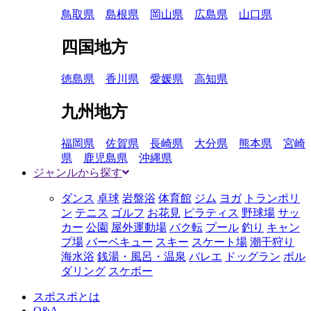
鳥取県
島根県
岡山県
広島県
山口県
四国地方
徳島県
香川県
愛媛県
高知県
九州地方
福岡県
佐賀県
長崎県
大分県
熊本県
宮崎
県
鹿児島県
沖縄県
ジャンルから探す
ダンス
卓球
岩盤浴
体育館
ジム
ヨガ
トランポリ
ン
テニス
ゴルフ
お花見
ピラティス
野球場
サッ
カー
公園
屋外運動場
バク転
プール
釣り
キャン
プ場
バーベキュー
スキー
スケート場
潮干狩り
海水浴
銭湯・風呂・温泉
バレエ
ドッグラン
ボル
ダリング
スケボー
スポスポとは
Q&A