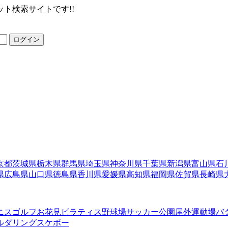
ト検索サイトです!!
ログイン
京都
茨城県
栃木県
群馬県
埼玉県
神奈川県
千葉県
新潟県
富山県
石
県
広島県
山口県
徳島県
香川県
愛媛県
高知県
福岡県
佐賀県
長崎県
ニス
ゴルフ
お花見
ピラティス
野球場
サッカー
公園
屋外運動場
バ
ルダリング
スケボー