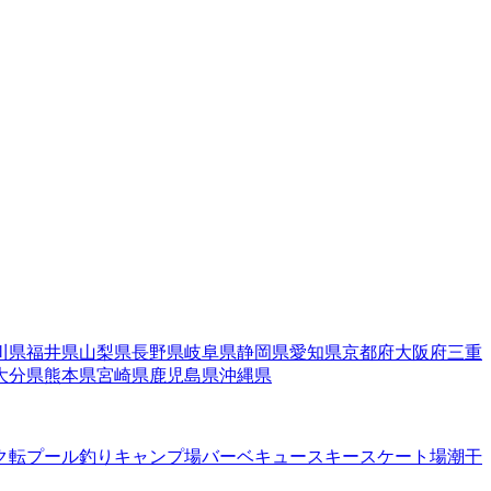
川県
福井県
山梨県
長野県
岐阜県
静岡県
愛知県
京都府
大阪府
三重
大分県
熊本県
宮崎県
鹿児島県
沖縄県
ク転
プール
釣り
キャンプ場
バーベキュー
スキー
スケート場
潮干