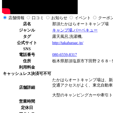
店舗情報
口コミ
お知らせ
イベント
クーポ
店名
那須たかはらオートキャンプ場
ジャンル
キャンプ場
,
バーベキュー
タグ
露天風呂,洗濯機,
公式サイト
http://takaharaac.jp/
SNS
電話番号
080-6559-8317
住所
栃木県那須塩原市下田野２６８−
利用料金
キャッシュレス決済可不可
たかはらオートキャンプ場は、新
交通アクセスがよく、東北自動車
店舗詳細
大型のキャンピングカーや牽引ト
営業時間
定休日