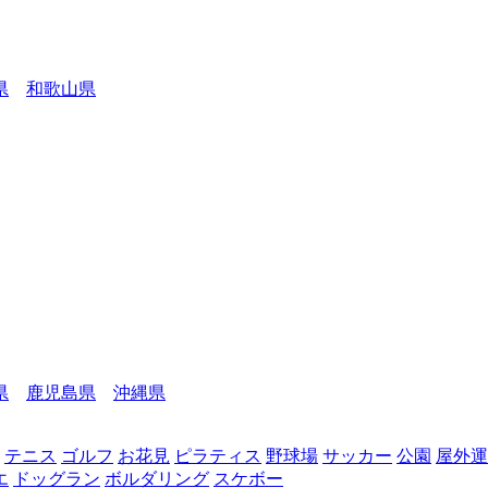
県
和歌山県
県
鹿児島県
沖縄県
テニス
ゴルフ
お花見
ピラティス
野球場
サッカー
公園
屋外運
エ
ドッグラン
ボルダリング
スケボー