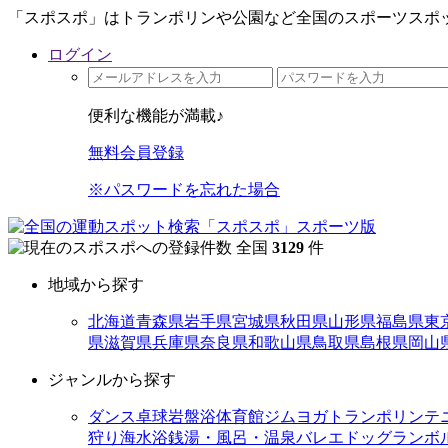
「スポスポ」はトランポリンや公園など全国のスポーツスポッ
ログイン
便利な機能が満載♪
無料会員登録
※パスワードを忘れた場合
全国
3129
件
地域から探す
北海道
青森県
岩手県
宮城県
秋田県
山形県
福島県
東
県
滋賀県
兵庫県
奈良県
和歌山県
鳥取県
島根県
岡山
ジャンルから探す
ダンス
卓球
岩盤浴
体育館
ジム
ヨガ
トランポリン
テ
狩り
海水浴
銭湯・風呂・温泉
バレエ
ドッグラン
ボ