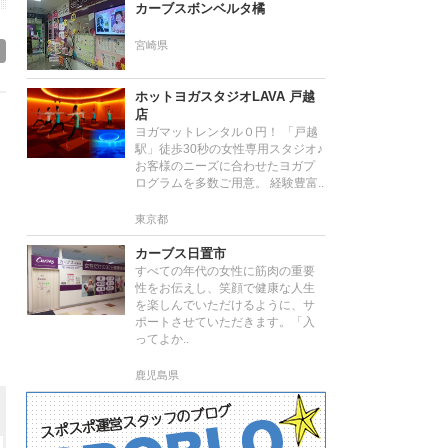
カーブスボンベルタ橘
宮崎県
ホットヨガスタジオLAVA 戸越
店
ヨガマットレンタル０円！ 「戸越
駅」徒歩30秒の女性専用スタジオ♪
お客様のニーズに合わせたヨガプ
ログラムを多数ご用意。 経験豊富..
東京都
カーブス日置市
すべての年代の女性に筋肉の重要
性をお伝えし、笑顔で健康な人生
を楽しんでいただけるように、サ
ポートさせていただきます。「入
ってよか..
鹿児島県