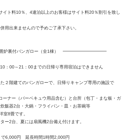
サイト料10％、4連泊以上のお客様はサイト料20％割引を致し
は併用出来ませんので予めご了承下さい。
階建て囲炉裏付バンガロー（全1棟） ━━━━━━━━━━
10：00～21：00までの日帰り専用宿泊はできません
した２階建てのバンガローで、日帰りキャンプ専用の施設で
コーナー（バーベキュウ用品含む）と台所（包丁・まな板・ガ
炊飯器2台・大鍋・フライパン・皿・お茶碗等
と洋室8畳です。
ター2台、夏には扇風機2台備え付けます。
で6,000円 延長時間1時間2,000円