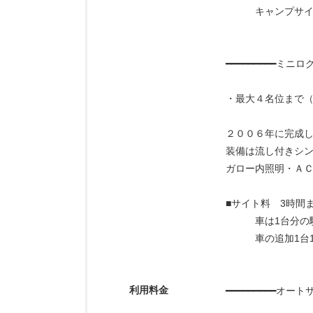
キャンプサイトを
━━━━━━━━━ミ
・最大４名位まで（
２００６年に完成
装備は流し付きシ
ガロー内照明・Ａ
■サイト料 3時間ま
車は1台分の駐
車の追加1台1,
利用料金
━━━━━━━━━オ