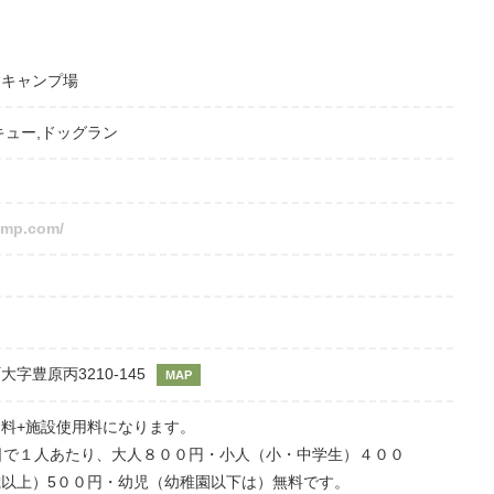
トキャンプ場
キュー
,
ドッグラン
amp.com/
字豊原丙3210-145
MAP
料+施設使用料になります。
日で１人あたり、大人８００円・小人（小・中学生）４００
以上）5００円・幼児（幼稚園以下は）無料です。