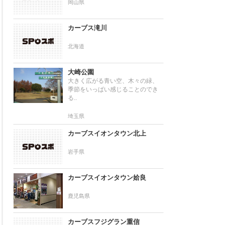
岡山県
カーブス滝川
北海道
大崎公園
大きく広がる青い空、木々の緑、
季節をいっぱい感じることのでき
る..
埼玉県
カーブスイオンタウン北上
岩手県
カーブスイオンタウン姶良
鹿児島県
カーブスフジグラン重信