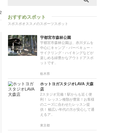
2
おすすめスポット
スポスポオススメのスポーツスポット
宇都宮市森林公園
宇都宮市森林公園は、赤川ダムを
中心にキャンプ・バーベキュー・
サイクリング・ハイキングなどが
楽しめる緑豊かなアウトドアスポ
ットです..
栃木県
ホットヨガスタジオLAVA 大森
店
2スタジオ完備！駅からも近く便
利！ レッスン種類が豊富！お客様
のニーズに合わせたレッスン提
供！ 幅広い年代の方が安心して通
えるア..
東京都