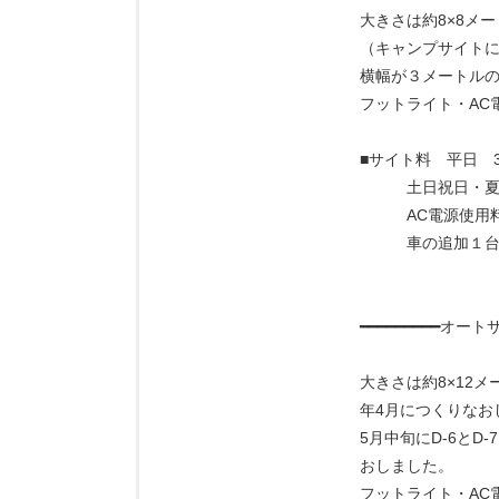
大きさは約8×8メー
（キャンプサイト
横幅が３メートル
フットライト・AC
■サイト料 平日 3,
土日祝日・夏休み
AC電源使用料（
車の追加１台1,
━━━━━━━━━オ
大きさは約8×12メー
年4月につくりなお
5月中旬にD-6とD-7
おしました。
フットライト・AC