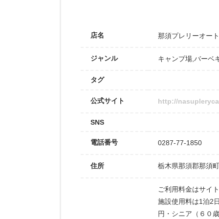
店名
那須プレリーオー
ジャンル
キャンプ場
,
バーベ
タグ
公式サイト
http://nasupleryc
SNS
電話番号
0287-77-1850
住所
栃木県那須郡那須町大
ご利用料金はサイト
施設使用料は1泊2
円・シニア（６０歳