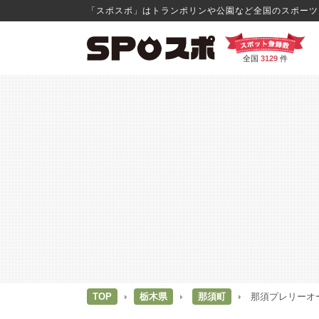
「スポスポ」はトランポリンや公園など全国のスポーツス
全国
3129
件
TOP
栃木県
那須町
那須プレリーオ