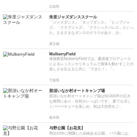
広島県
朱里ジャズダンススクール
「ジャズダンス」「タップダンス」「ヒップジャ
ズ」「クラブジャズ」「クラシックバレエ」といっ
た、さまざまなダンスのクラスがあり、少..
東京都
MulberryField
体操教室MulberryFieldでは、桑原俊プロデュース
によるレッスンカリキュラムで身体を動かすことの
楽しさを伝えると共に 「できた！」「..
千葉県
那須いなか村オートキャンプ場
那須いなか村オートキャンプ場は50,000坪の広大
な林間にあり、自然がいっぱいです。 夏でも涼し
くバーベキューを楽しめ、秋は大自然をご..
栃木県
与野公園【お花見】
明治10年に開園した由緒ある公園。 バラ園には、