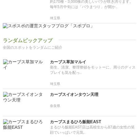
約170種・3,000株の美しいバラが咲き誇ります。
毎年5月中旬には「バラまつり」が開か..
埼玉県
ランダムピックアップ
全国のスポットをランダムにご紹介
カーブス草加マルイ
衛生、清潔、整理整頓をモットーに、周りのディス
プレイも気を配っ..
埼玉県
カーブスイオンタウン天理
奈良県
カーブスまるひろ飯能EAST
まるひろ飯能EAST店は高校生から87歳の女性の笑
顔でいっぱいで元気..