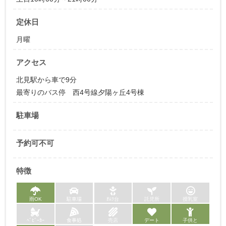
定休日
月曜
アクセス
北見駅から車で9分
最寄りのバス停 西4号線夕陽ヶ丘4号棟
駐車場
予約可不可
特徴
雨OK
駐車場
ｵﾑﾂ台
託児所
授乳室
ﾍﾞﾋﾞｰｶｰ
食事処
売店
デート
子供と