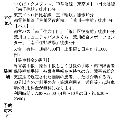
つくばエクスプレス、JR常磐線、東京メトロ日比谷線
「南千住駅」徒歩15分
東京メトロ日比谷線「三ノ輪駅」徒歩10分
アク
都電荒川線「荒川区役所前」「荒川一中前」徒歩5分
セス
【バス】
都営バス「南千住六丁目」「荒川区役所前」徒歩10分
荒川コミュニティバスさくら「荒川総合スポーツセン
ター」「南千住野球場」徒歩3分
57台（有料）1時間300円（上限額１日あたり1,000
円）
【駐車料金の割引】
障害者手帳・療育手帳もしくは愛の手帳・精神障害者
駐車
保険福祉手帳・被爆者手帳をお持ちの方、障害者総合
場
支援法で規定された難病の患者、または介助する方、
30分以内のご利用の方（施設利用者、送迎等）は駐車
場の利用料金が無料になります。
利用時間：7:30〜23:00（4月〜10月の日・祝 6:30〜
23:00）
予約
可不
可