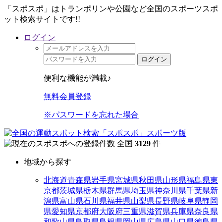
「スポスポ」はトランポリンや公園など全国のスポーツスポ
ット検索サイトです!!
ログイン
ログイン
便利な機能が満載♪
無料会員登録
※パスワードを忘れた場合
全国
3129
件
地域から探す
北海道
青森県
岩手県
宮城県
秋田県
山形県
福島県
東
京都
茨城県
栃木県
群馬県
埼玉県
神奈川県
千葉県
新
潟県
富山県
石川県
福井県
山梨県
長野県
岐阜県
静岡
県
愛知県
京都府
大阪府
三重県
滋賀県
兵庫県
奈良県
和歌山県
鳥取県
島根県
岡山県
広島県
山口県
徳島県