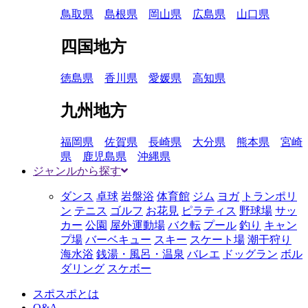
鳥取県
島根県
岡山県
広島県
山口県
四国地方
徳島県
香川県
愛媛県
高知県
九州地方
福岡県
佐賀県
長崎県
大分県
熊本県
宮崎
県
鹿児島県
沖縄県
ジャンルから探す
ダンス
卓球
岩盤浴
体育館
ジム
ヨガ
トランポリ
ン
テニス
ゴルフ
お花見
ピラティス
野球場
サッ
カー
公園
屋外運動場
バク転
プール
釣り
キャン
プ場
バーベキュー
スキー
スケート場
潮干狩り
海水浴
銭湯・風呂・温泉
バレエ
ドッグラン
ボル
ダリング
スケボー
スポスポとは
Q&A