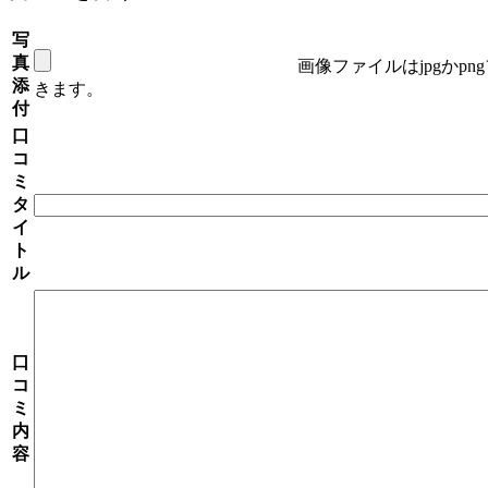
写
真
画像ファイルはjpgかp
添
きます。
付
口
コ
ミ
タ
イ
ト
ル
口
コ
ミ
内
容