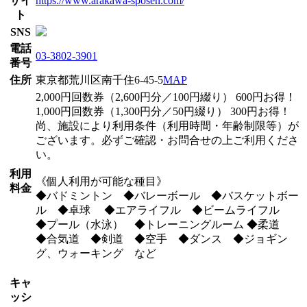
サイ
https://www.arakawa-sposen.com/
ト
SNS
電話
03-3802-3901
番号
住所
東京都荒川区南千住6-45-5
MAP
2,000円回数券（2,600円分／100円綴り） 600円お得！
1,000円回数券（1,300円分／50円綴り） 300円お得！
尚、施設により利用条件（利用時間・年齢制限等）が
ございます。必ずご確認・お問合せの上ご利用くださ
い。
利用
《個人利用が可能な種目》
料金
◆バドミントン ◆バレーボール ◆バスケットボー
ル ◆卓球 ◆エアライフル ◆ビームライフル
◆プール（水泳） ◆トレーニングルーム ◆柔道
◆合気道 ◆剣道 ◆空手 ◆ダンス ◆ジョギン
グ、ウォーキング など
キャ
ッシ