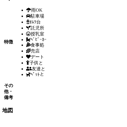
雨OK
駐車場
ｵﾑﾂ台
託児所
授乳室
ﾍﾞﾋﾞｰｶｰ
特徴
食事処
売店
デート
子供と
友達と
ﾍﾟｯﾄと
その
他・
備考
地図