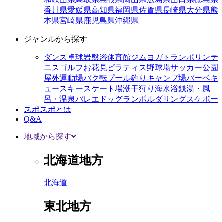
香川県
愛媛県
高知県
福岡県
佐賀県
長崎県
大分県
熊
本県
宮崎県
鹿児島県
沖縄県
ジャンルから探す
ダンス
卓球
岩盤浴
体育館
ジム
ヨガ
トランポリン
テ
ニス
ゴルフ
お花見
ピラティス
野球場
サッカー
公園
屋外運動場
バク転
プール
釣り
キャンプ場
バーベキ
ュー
スキー
スケート場
潮干狩り
海水浴
銭湯・風
呂・温泉
バレエ
ドッグラン
ボルダリング
スケボー
スポスポとは
Q&A
地域から探す
北海道地方
北海道
東北地方