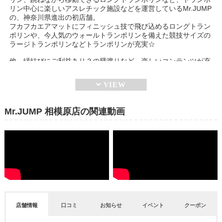
リン中心に楽しいアスレチック施設などを運営しているMr.JUMP
の、神奈川県進出の初店舗。
フカフカエアマットにフィニッシュ技で飛び込めるロングトラン
ポリンや、今人気のウォールトランポリンを備えた競技サイズの
ラージトランポリンなどトランポリンが充実☆
他、縁結びにご利益あり？の壁渡りなど、楽しいコンテンツが充
実。
Mr.JUMP 相模原店の関連動画
店舗情報
口コミ
お知らせ
イベント
クーポン