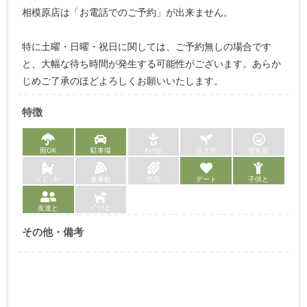
相模原店は「お電話でのご予約」が出来ません。
特に土曜・日曜・祝日に関しては、ご予約無しの場合です
と、大幅な待ち時間が発生する可能性がございます。あらか
じめご了承のほどよろしくお願いいたします。
特徴
雨OK
駐車場
ｵﾑﾂ台
託児所
授乳室
ﾍﾞﾋﾞｰｶｰ
食事処
売店
デート
子供と
友達と
ﾍﾟｯﾄと
その他・備考