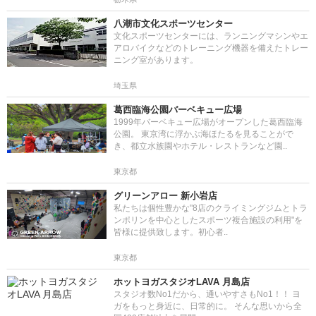
八潮市文化スポーツセンター
文化スポーツセンターには、ランニングマシンやエ
アロバイクなどのトレーニング機器を備えたトレー
ニング室があります。
埼玉県
葛西臨海公園バーベキュー広場
1999年バーベキュー広場がオープンした葛西臨海
公園。 東京湾に浮かぶ海ほたるを見ることがで
き、都立水族園やホテル・レストランなど園..
東京都
グリーンアロー 新小岩店
私たちは個性豊かな"8店のクライミングジムとトラ
ンポリンを中心としたスポーツ複合施設の利用"を
皆様に提供致します。初心者..
東京都
ホットヨガスタジオLAVA 月島店
スタジオ数No1だから、通いやすさもNo1！！ ヨ
ガをもっと身近に、日常的に。 そんな思いから全