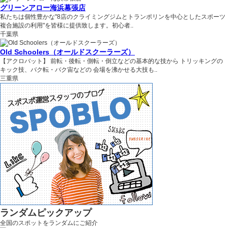
グリーンアロー海浜幕張店
私たちは個性豊かな"8店のクライミングジムとトランポリンを中心としたスポーツ
複合施設の利用"を皆様に提供致します。初心者..
千葉県
Old Schoolers（オールドスクーラーズ）
【アクロバット】 前転・後転・側転・倒立などの基本的な技から トリッキングの
キック技、バク転・バク宙などの 会場を沸かせる大技も..
三重県
ランダムピックアップ
全国のスポットをランダムにご紹介