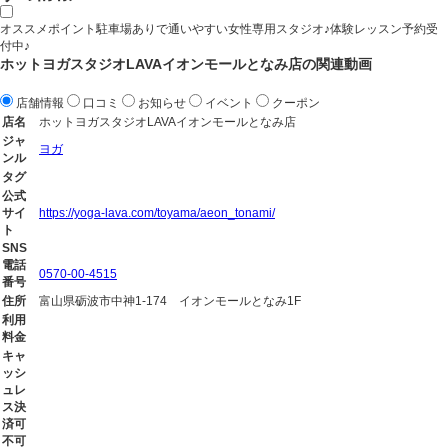
オススメポイント駐車場ありで通いやすい女性専用スタジオ♪体験レッスン予約受
付中♪
ホットヨガスタジオLAVAイオンモールとなみ店の関連動画
店舗情報
口コミ
お知らせ
イベント
クーポン
店名
ホットヨガスタジオLAVAイオンモールとなみ店
ジャ
ヨガ
ンル
タグ
公式
サイ
https://yoga-lava.com/toyama/aeon_tonami/
ト
SNS
電話
0570-00-4515
番号
住所
富山県砺波市中神1-174 イオンモールとなみ1F
利用
料金
キャ
ッシ
ュレ
ス決
済可
不可