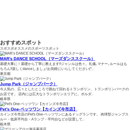
おすすめスポット
スポスポオススメのスポーツスポット
MAR’s DANCE SCHOOL（マーズダンススクール）
基礎大事に！基礎から丁寧に教えます!!ジャンルは色々。礼儀､マナー､ルールはも
ちろん!!楽しくdanceしましょ!お気軽にいらしてください(*..
東京都
Jump Park（ジャンプパーク）
今人気の、広々としたところで跳ねて回れるトランポリン、トランポリンパークの
お店です。 店内には広大なトランポリンエリアに、ボルダ..
岐阜県
Pet's One-ペッツワン【カインズ今市店】
カインズ今市店のPet's One-ペッツワンにあるドッグランです。 肉球型ジャンプス
ルー・低床平均台・Aランプ・平均台などが設置して..
栃木県