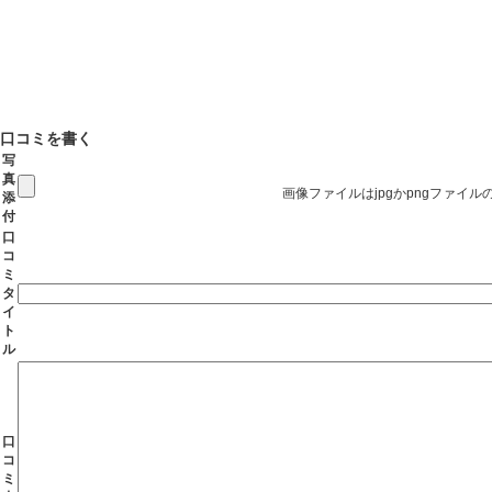
口コミを書く
写
真
画像ファイルはjpgかpngファイ
添
付
口
コ
ミ
タ
イ
ト
ル
口
コ
ミ