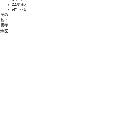
友達と
ﾍﾟｯﾄと
その
他・
備考
地図