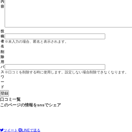
内
容
投
稿
者
※未入力の場合、匿名と表示されます。
名
削
除
用
パ
ス
※口コミを削除する時に使用します。設定しない場合削除できなくなります。
ワ
ー
ド
口コミ一覧
このページの情報をsnsでシェア
ツイート
LINEで送る