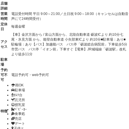
店舗
詳細
営業
電話受付時間 平日 9:00～21:00／土日祝 9:00～18:00（キャンセルは自動音
時間
声にて24時間受付）
定休
毎週金曜
日
【車】金沢方面から / 富山方面から、北陸自動車道 砺波ICより 約10分七
尾・氷見方面 から、能登自動車道 小矢部東ICより 約10分■駐車場：あり■
アク
駐輪場：あり【バス】加越能バス バス停「砺波総合病院前」下車徒歩5分
セス
市営バス バス停「イオン前」下車すぐ【電車】JR城端線「砺波駅」改札
より徒歩11分
駐車
場
予約
可不
電話予約可・web予約可
可
雨OK
駐車場
ｵﾑﾂ台
託児所
授乳室
ﾍﾞﾋﾞｰｶｰ
特徴
食事処
売店
デート
子供と