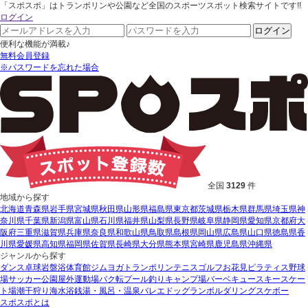
「スポスポ」はトランポリンや公園など全国のスポーツスポット検索サイトです!!
ログイン
ログイン
便利な機能が満載♪
無料会員登録
※パスワードを忘れた場合
全国
3129
件
地域から探す
北海道
青森県
岩手県
宮城県
秋田県
山形県
福島県
東京都
茨城県
栃木県
群馬県
埼玉県
神
奈川県
千葉県
新潟県
富山県
石川県
福井県
山梨県
長野県
岐阜県
静岡県
愛知県
京都府
大
阪府
三重県
滋賀県
兵庫県
奈良県
和歌山県
鳥取県
島根県
岡山県
広島県
山口県
徳島県
香
川県
愛媛県
高知県
福岡県
佐賀県
長崎県
大分県
熊本県
宮崎県
鹿児島県
沖縄県
ジャンルから探す
ダンス
卓球
岩盤浴
体育館
ジム
ヨガ
トランポリン
テニス
ゴルフ
お花見
ピラティス
野球
場
サッカー
公園
屋外運動場
バク転
プール
釣り
キャンプ場
バーベキュー
スキー
スケー
ト場
潮干狩り
海水浴
銭湯・風呂・温泉
バレエ
ドッグラン
ボルダリング
スケボー
スポスポとは