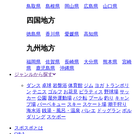
鳥取県
島根県
岡山県
広島県
山口県
四国地方
徳島県
香川県
愛媛県
高知県
九州地方
福岡県
佐賀県
長崎県
大分県
熊本県
宮崎
県
鹿児島県
沖縄県
ジャンルから探す
ダンス
卓球
岩盤浴
体育館
ジム
ヨガ
トランポリ
ン
テニス
ゴルフ
お花見
ピラティス
野球場
サッ
カー
公園
屋外運動場
バク転
プール
釣り
キャン
プ場
バーベキュー
スキー
スケート場
潮干狩り
海水浴
銭湯・風呂・温泉
バレエ
ドッグラン
ボル
ダリング
スケボー
スポスポとは
Q&A