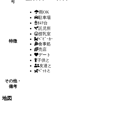
可
雨OK
駐車場
ｵﾑﾂ台
託児所
授乳室
ﾍﾞﾋﾞｰｶｰ
特徴
食事処
売店
デート
子供と
友達と
ﾍﾟｯﾄと
その他・
備考
地図