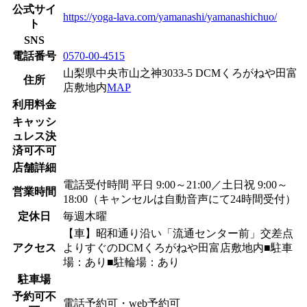
公式サイ
https://yoga-lava.com/yamanashi/yamanashichuo/
ト
SNS
電話番号
0570-00-4515
山梨県中央市山之神3033-5 DCMくろがねや田富
住所
店敷地内
MAP
利用料金
キャッシ
ュレス決
済可不可
店舗詳細
電話受付時間 平日 9:00～21:00／土日祝 9:00～
営業時間
18:00（キャンセルは自動音声にて24時間受付）
定休日
毎週木曜
【車】昭和通り沿い「流通センター前」交差点
アクセス
よりすぐのDCMくろがねや田富店敷地内■駐車
場：あり■駐輪場：あり
駐車場
予約可不
電話予約可・web予約可