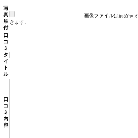
写
真
画像ファイルはjpgかp
添
きます。
付
口
コ
ミ
タ
イ
ト
ル
口
コ
ミ
内
容