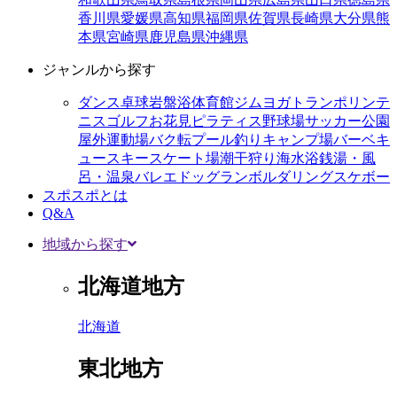
香川県
愛媛県
高知県
福岡県
佐賀県
長崎県
大分県
熊
本県
宮崎県
鹿児島県
沖縄県
ジャンルから探す
ダンス
卓球
岩盤浴
体育館
ジム
ヨガ
トランポリン
テ
ニス
ゴルフ
お花見
ピラティス
野球場
サッカー
公園
屋外運動場
バク転
プール
釣り
キャンプ場
バーベキ
ュー
スキー
スケート場
潮干狩り
海水浴
銭湯・風
呂・温泉
バレエ
ドッグラン
ボルダリング
スケボー
スポスポとは
Q&A
地域から探す
北海道地方
北海道
東北地方