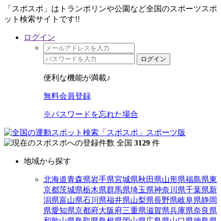
「スポスポ」はトランポリンや公園など全国のスポーツスポ
ット検索サイトです!!
ログイン
ログイン
便利な機能が満載♪
無料会員登録
※パスワードを忘れた場合
全国
3129
件
地域から探す
北海道
青森県
岩手県
宮城県
秋田県
山形県
福島県
東
京都
茨城県
栃木県
群馬県
埼玉県
神奈川県
千葉県
新
潟県
富山県
石川県
福井県
山梨県
長野県
岐阜県
静岡
県
愛知県
京都府
大阪府
三重県
滋賀県
兵庫県
奈良県
和歌山県
鳥取県
島根県
岡山県
広島県
山口県
徳島県