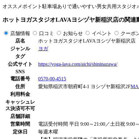
オススメポイント駐車場ありで通いやすい男女共用スタジオ♪
ホットヨガスタジオLAVAヨシヅヤ新稲沢店の関連
店舗情報
口コミ
お知らせ
イベント
クーポ
店名
ホットヨガスタジオLAVAヨシヅヤ新稲沢店
ジャンル
ヨガ
タグ
公式サイト
https://yoga-lava.com/aichi/shininazawa/
SNS
電話番号
0570-00-4515
住所
愛知県稲沢市朝府町4-1 ヨシヅヤ新稲沢2F
MA
利用料金
キャッシュレ
ス決済可不可
店舗詳細
営業時間
電話受付時間 平日 9:00～21:00／土日祝 9
定休日
毎週木曜