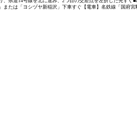
、県道14号線を北に進み、2つ目の交差点を左折した先すぐ■
」または「ヨシヅヤ新稲沢」下車すぐ【電車】名鉄線「国府宮駅