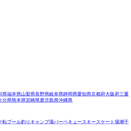
川県
福井県
山梨県
長野県
岐阜県
静岡県
愛知県
京都府
大阪府
三重
大分県
熊本県
宮崎県
鹿児島県
沖縄県
ク転
プール
釣り
キャンプ場
バーベキュー
スキー
スケート場
潮干