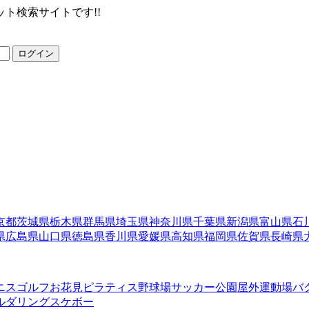
ト検索サイトです!!
ログイン
京都
茨城県
栃木県
群馬県
埼玉県
神奈川県
千葉県
新潟県
富山県
石
県
広島県
山口県
徳島県
香川県
愛媛県
高知県
福岡県
佐賀県
長崎県
ニス
ゴルフ
お花見
ピラティス
野球場
サッカー
公園
屋外運動場
バ
ルダリング
スケボー