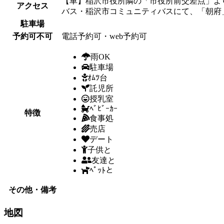
【車】稲沢市役所隣の「市役所前交差点」より
アクセス
バス・稲沢市コミュニティバスにて、「朝府
駐車場
予約可不可
電話予約可・web予約可
雨OK
駐車場
ｵﾑﾂ台
託児所
授乳室
ﾍﾞﾋﾞｰｶｰ
特徴
食事処
売店
デート
子供と
友達と
ﾍﾟｯﾄと
その他・備考
地図