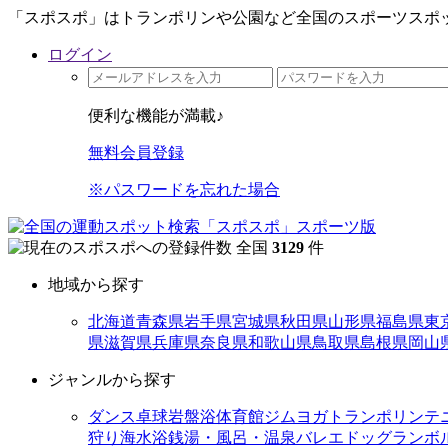
「スポスポ」はトランポリンや公園など全国のスポーツスポッ
ログイン
便利な機能が満載♪
無料会員登録
※パスワードを忘れた場合
全国
3129
件
地域から探す
北海道
青森県
岩手県
宮城県
秋田県
山形県
福島県
東
県
滋賀県
兵庫県
奈良県
和歌山県
鳥取県
島根県
岡山
ジャンルから探す
ダンス
卓球
岩盤浴
体育館
ジム
ヨガ
トランポリン
テ
狩り
海水浴
銭湯・風呂・温泉
バレエ
ドッグラン
ボ