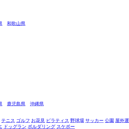
県
和歌山県
県
鹿児島県
沖縄県
テニス
ゴルフ
お花見
ピラティス
野球場
サッカー
公園
屋外運
エ
ドッグラン
ボルダリング
スケボー