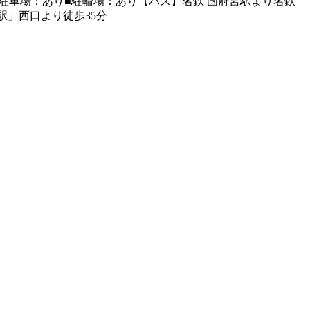
駐車場：あり■駐輪場：あり【バス】名鉄 国府宮駅より名鉄
」西口より徒歩35分