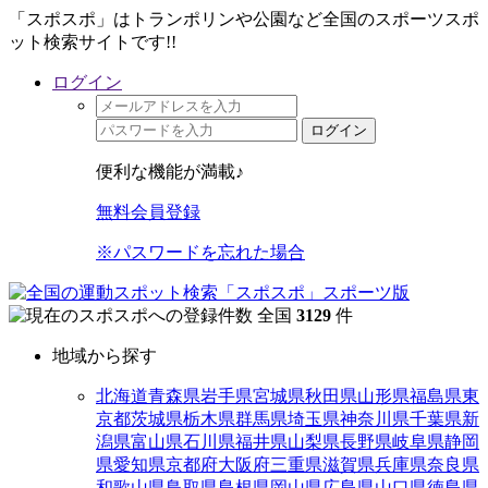
「スポスポ」はトランポリンや公園など全国のスポーツスポ
ット検索サイトです!!
ログイン
ログイン
便利な機能が満載♪
無料会員登録
※パスワードを忘れた場合
全国
3129
件
地域から探す
北海道
青森県
岩手県
宮城県
秋田県
山形県
福島県
東
京都
茨城県
栃木県
群馬県
埼玉県
神奈川県
千葉県
新
潟県
富山県
石川県
福井県
山梨県
長野県
岐阜県
静岡
県
愛知県
京都府
大阪府
三重県
滋賀県
兵庫県
奈良県
和歌山県
鳥取県
島根県
岡山県
広島県
山口県
徳島県