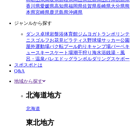
香川県
愛媛県
高知県
福岡県
佐賀県
長崎県
大分県
熊
本県
宮崎県
鹿児島県
沖縄県
ジャンルから探す
ダンス
卓球
岩盤浴
体育館
ジム
ヨガ
トランポリン
テ
ニス
ゴルフ
お花見
ピラティス
野球場
サッカー
公園
屋外運動場
バク転
プール
釣り
キャンプ場
バーベキ
ュー
スキー
スケート場
潮干狩り
海水浴
銭湯・風
呂・温泉
バレエ
ドッグラン
ボルダリング
スケボー
スポスポとは
Q&A
地域から探す
北海道地方
北海道
東北地方