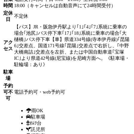
時間
18:00（キャンセルは自動音声にて24時間受付）
定休
不定休
日
【バス】JR・阪急伊丹駅より｢1｣｢4｣｢7｣系統に乗車の
場合｢池尻｣バス停下車｢17｣｢18｣系統に乗車の場合｢大
樋橋｣バス停下車【車】県道334号線(寺本伊丹線)｢昆陽
アク
6｣交差点、国道171号線｢昆陽｣交差点で右折し、｢中野
セス
大橋南詰｣交差点を左折、または中国自動車道｢宝塚
IC｣より県道42号線(尼宝線)を尼崎方面へ。《駐車場・
駐輪場：あり》
駐車
場
予約
可不
電話予約可・web予約可
可
雨OK
駐車場
ｵﾑﾂ台
託児所