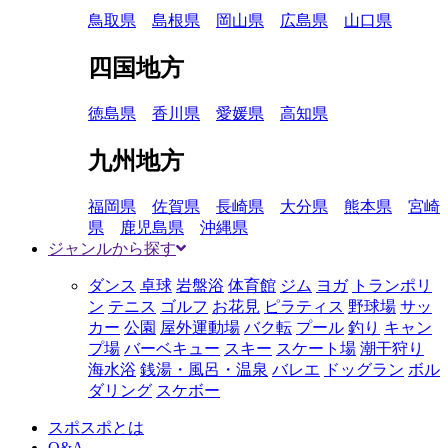
鳥取県
島根県
岡山県
広島県
山口県
四国地方
徳島県
香川県
愛媛県
高知県
九州地方
福岡県
佐賀県
長崎県
大分県
熊本県
宮崎
県
鹿児島県
沖縄県
ジャンルから探す
ダンス
卓球
岩盤浴
体育館
ジム
ヨガ
トランポリ
ン
テニス
ゴルフ
お花見
ピラティス
野球場
サッ
カー
公園
屋外運動場
バク転
プール
釣り
キャン
プ場
バーベキュー
スキー
スケート場
潮干狩り
海水浴
銭湯・風呂・温泉
バレエ
ドッグラン
ボル
ダリング
スケボー
スポスポとは
Q&A