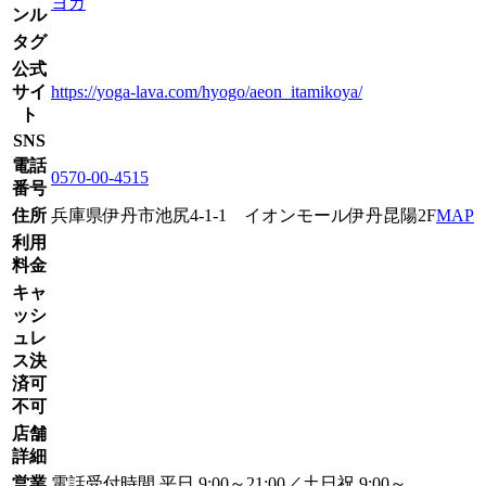
ヨガ
ンル
タグ
公式
サイ
https://yoga-lava.com/hyogo/aeon_itamikoya/
ト
SNS
電話
0570-00-4515
番号
住所
兵庫県伊丹市池尻4-1-1 イオンモール伊丹昆陽2F
MAP
利用
料金
キャ
ッシ
ュレ
ス決
済可
不可
店舗
詳細
営業
電話受付時間 平日 9:00～21:00／土日祝 9:00～