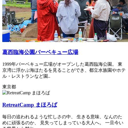
葛西臨海公園バーベキュー広場
1999年バーベキュー広場がオープンした葛西臨海公園。 東
京湾に浮かぶ海ほたるを見ることができ、都立水族園やホテ
ル・レストランなど園..
東京都
RetreatCamp まほろば
毎日の追われるような忙しさの中、 生きる意味、なんのた
めに頑張るのか、 見失ってしまっている大人へ。 一旦今い