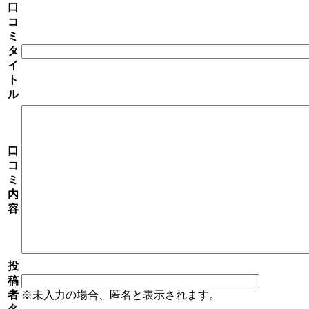
口
コ
ミ
タ
イ
ト
ル
口
コ
ミ
内
容
投
稿
者
※未入力の場合、匿名と表示されます。