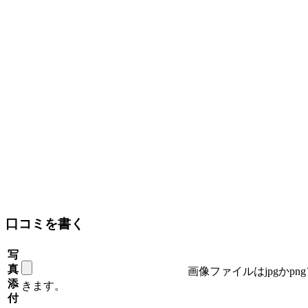
口コミを書く
写
真
画像ファイルはjpgかp
添
きます。
付