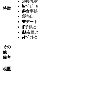
授乳室
ﾍﾞﾋﾞｰｶｰ
特徴
食事処
売店
デート
子供と
友達と
ﾍﾟｯﾄと
その
他・
備考
地図