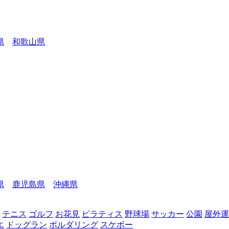
県
和歌山県
県
鹿児島県
沖縄県
テニス
ゴルフ
お花見
ピラティス
野球場
サッカー
公園
屋外運
エ
ドッグラン
ボルダリング
スケボー