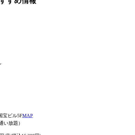
おすすめ情報
ン
 国宝ビル5F
MAP
通い放題）