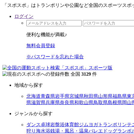
「スポスポ」はトランポリンや公園など全国のスポーツスポッ
ログイン
便利な機能が満載♪
無料会員登録
※パスワードを忘れた場合
全国
3129
件
地域から探す
北海道
青森県
岩手県
宮城県
秋田県
山形県
福島県
東
県
滋賀県
兵庫県
奈良県
和歌山県
鳥取県
島根県
岡山
ジャンルから探す
ダンス
卓球
岩盤浴
体育館
ジム
ヨガ
トランポリン
テ
狩り
海水浴
銭湯・風呂・温泉
バレエ
ドッグラン
ボ