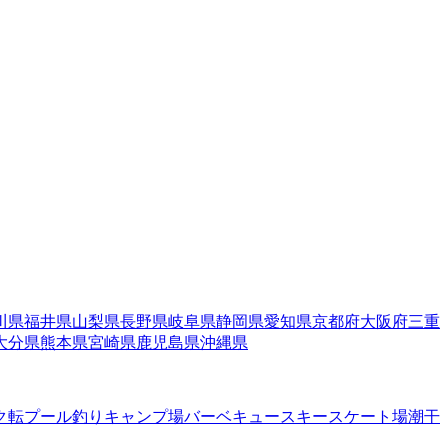
川県
福井県
山梨県
長野県
岐阜県
静岡県
愛知県
京都府
大阪府
三重
大分県
熊本県
宮崎県
鹿児島県
沖縄県
ク転
プール
釣り
キャンプ場
バーベキュー
スキー
スケート場
潮干