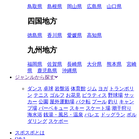
鳥取県
島根県
岡山県
広島県
山口県
四国地方
徳島県
香川県
愛媛県
高知県
九州地方
福岡県
佐賀県
長崎県
大分県
熊本県
宮崎
県
鹿児島県
沖縄県
ジャンルから探す
ダンス
卓球
岩盤浴
体育館
ジム
ヨガ
トランポリ
ン
テニス
ゴルフ
お花見
ピラティス
野球場
サッ
カー
公園
屋外運動場
バク転
プール
釣り
キャン
プ場
バーベキュー
スキー
スケート場
潮干狩り
海水浴
銭湯・風呂・温泉
バレエ
ドッグラン
ボル
ダリング
スケボー
スポスポとは
Q&A