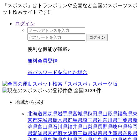
「スポスポ」はトランポリンや公園など全国のスポーツスポ
ット検索サイトです!!
ログイン
ログイン
便利な機能が満載♪
無料会員登録
※パスワードを忘れた場合
全国
3129
件
地域から探す
北海道
青森県
岩手県
宮城県
秋田県
山形県
福島県
東
京都
茨城県
栃木県
群馬県
埼玉県
神奈川県
千葉県
新
潟県
富山県
石川県
福井県
山梨県
長野県
岐阜県
静岡
県
愛知県
京都府
大阪府
三重県
滋賀県
兵庫県
奈良県
和歌山県
鳥取県
島根県
岡山県
広島県
山口県
徳島県