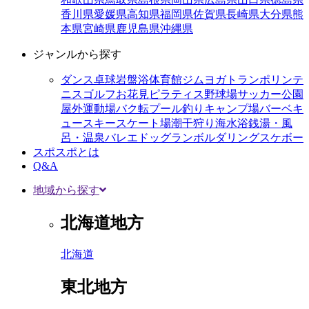
香川県
愛媛県
高知県
福岡県
佐賀県
長崎県
大分県
熊
本県
宮崎県
鹿児島県
沖縄県
ジャンルから探す
ダンス
卓球
岩盤浴
体育館
ジム
ヨガ
トランポリン
テ
ニス
ゴルフ
お花見
ピラティス
野球場
サッカー
公園
屋外運動場
バク転
プール
釣り
キャンプ場
バーベキ
ュー
スキー
スケート場
潮干狩り
海水浴
銭湯・風
呂・温泉
バレエ
ドッグラン
ボルダリング
スケボー
スポスポとは
Q&A
地域から探す
北海道地方
北海道
東北地方