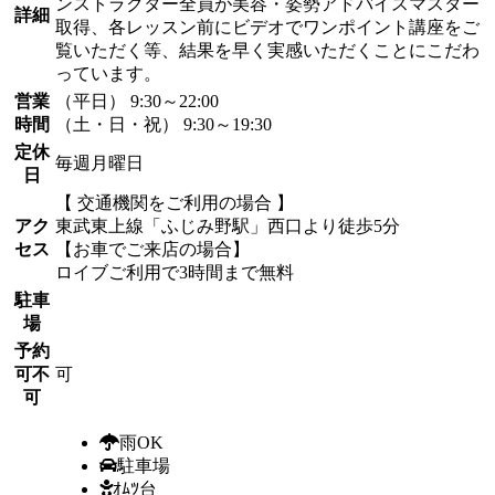
ンストラクター全員が美容・姿勢アドバイスマスター
詳細
取得、各レッスン前にビデオでワンポイント講座をご
覧いただく等、結果を早く実感いただくことにこだわ
っています。
営業
（平日） 9:30～22:00
時間
（土・日・祝） 9:30～19:30
定休
毎週月曜日
日
【 交通機関をご利用の場合 】
アク
東武東上線「ふじみ野駅」西口より徒歩5分
セス
【お車でご来店の場合】
ロイブご利用で3時間まで無料
駐車
場
予約
可不
可
可
雨OK
駐車場
ｵﾑﾂ台