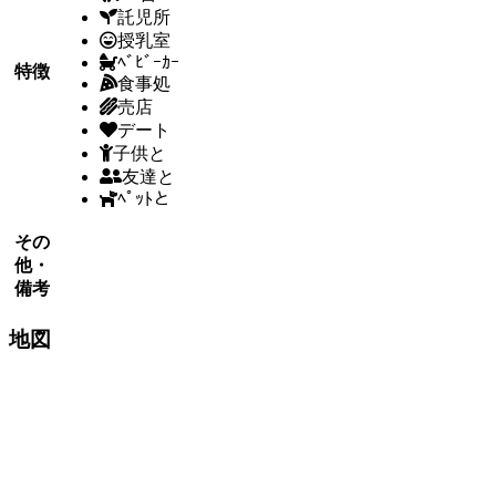
託児所
授乳室
ﾍﾞﾋﾞｰｶｰ
特徴
食事処
売店
デート
子供と
友達と
ﾍﾟｯﾄと
その
他・
備考
地図