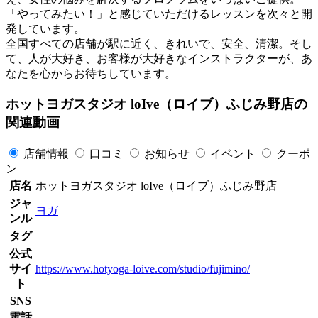
「やってみたい！」と感じていただけるレッスンを次々と開
発しています。
全国すべての店舗が駅に近く、きれいで、安全、清潔。そし
て、人が大好き、お客様が大好きなインストラクターが、あ
なたを心からお待ちしています。
ホットヨガスタジオ loIve（ロイブ）ふじみ野店の
関連動画
店舗情報
口コミ
お知らせ
イベント
クーポ
ン
店名
ホットヨガスタジオ loIve（ロイブ）ふじみ野店
ジャ
ヨガ
ンル
タグ
公式
サイ
https://www.hotyoga-loive.com/studio/fujimino/
ト
SNS
電話