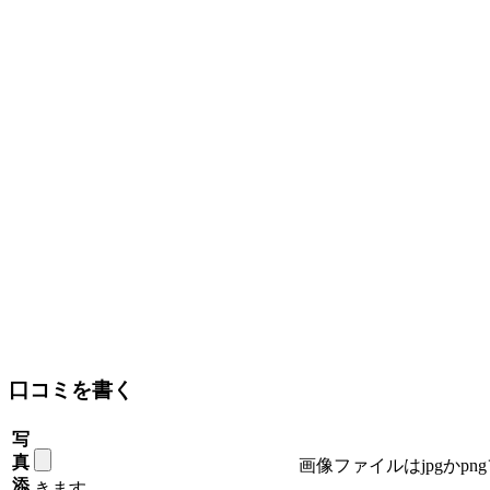
口コミを書く
写
真
画像ファイルはjpgかp
添
きます。