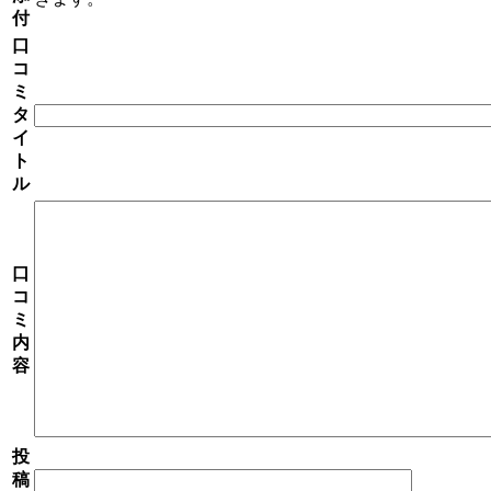
付
口
コ
ミ
タ
イ
ト
ル
口
コ
ミ
内
容
投
稿