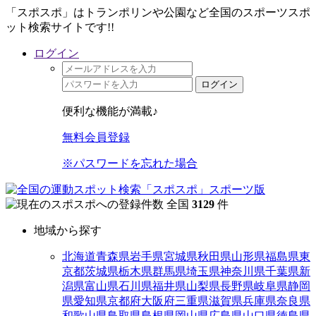
「スポスポ」はトランポリンや公園など全国のスポーツスポ
ット検索サイトです!!
ログイン
ログイン
便利な機能が満載♪
無料会員登録
※パスワードを忘れた場合
全国
3129
件
地域から探す
北海道
青森県
岩手県
宮城県
秋田県
山形県
福島県
東
京都
茨城県
栃木県
群馬県
埼玉県
神奈川県
千葉県
新
潟県
富山県
石川県
福井県
山梨県
長野県
岐阜県
静岡
県
愛知県
京都府
大阪府
三重県
滋賀県
兵庫県
奈良県
和歌山県
鳥取県
島根県
岡山県
広島県
山口県
徳島県