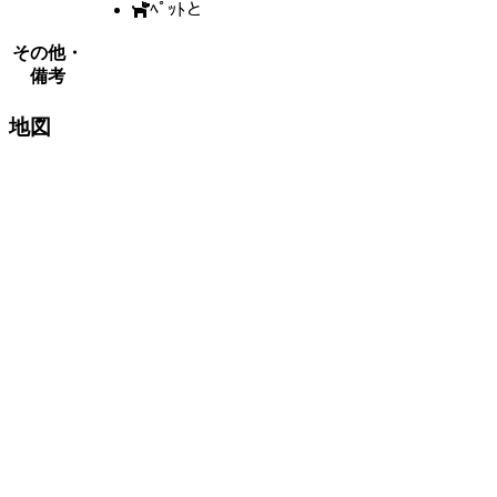
ﾍﾟｯﾄと
その他・
備考
地図