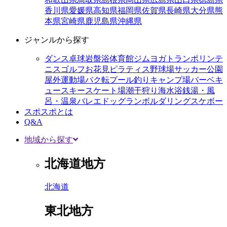
香川県
愛媛県
高知県
福岡県
佐賀県
長崎県
大分県
熊
本県
宮崎県
鹿児島県
沖縄県
ジャンルから探す
ダンス
卓球
岩盤浴
体育館
ジム
ヨガ
トランポリン
テ
ニス
ゴルフ
お花見
ピラティス
野球場
サッカー
公園
屋外運動場
バク転
プール
釣り
キャンプ場
バーベキ
ュー
スキー
スケート場
潮干狩り
海水浴
銭湯・風
呂・温泉
バレエ
ドッグラン
ボルダリング
スケボー
スポスポとは
Q&A
地域から探す
北海道地方
北海道
東北地方