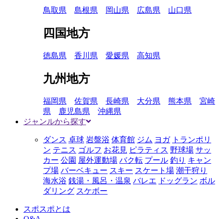
鳥取県
島根県
岡山県
広島県
山口県
四国地方
徳島県
香川県
愛媛県
高知県
九州地方
福岡県
佐賀県
長崎県
大分県
熊本県
宮崎
県
鹿児島県
沖縄県
ジャンルから探す
ダンス
卓球
岩盤浴
体育館
ジム
ヨガ
トランポリ
ン
テニス
ゴルフ
お花見
ピラティス
野球場
サッ
カー
公園
屋外運動場
バク転
プール
釣り
キャン
プ場
バーベキュー
スキー
スケート場
潮干狩り
海水浴
銭湯・風呂・温泉
バレエ
ドッグラン
ボル
ダリング
スケボー
スポスポとは
Q&A