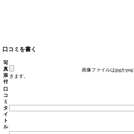
口コミを書く
写
真
画像ファイルはjpgかp
添
きます。
付
口
コ
ミ
タ
イ
ト
ル