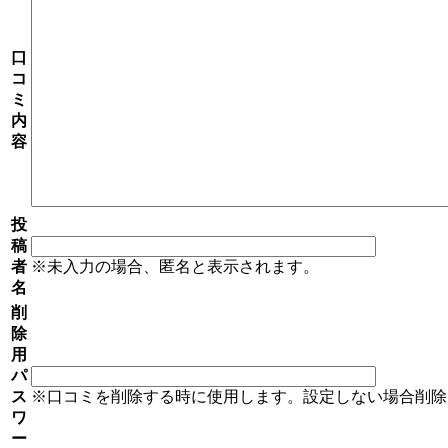
口
コ
ミ
内
容
投
稿
者
※未入力の場合、匿名と表示されます。
名
削
除
用
パ
ス
※口コミを削除する時に使用します。設定しない場合削除
ワ
ー