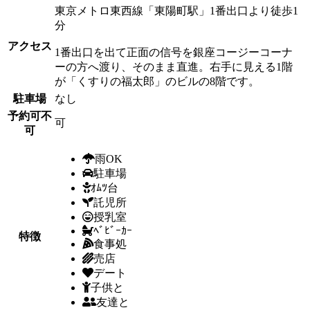
東京メトロ東西線「東陽町駅」1番出口より徒歩1
分
アクセス
1番出口を出て正面の信号を銀座コージーコーナ
ーの方へ渡り、そのまま直進。右手に見える1階
が「くすりの福太郎」のビルの8階です。
駐車場
なし
予約可不
可
可
雨OK
駐車場
ｵﾑﾂ台
託児所
授乳室
ﾍﾞﾋﾞｰｶｰ
特徴
食事処
売店
デート
子供と
友達と