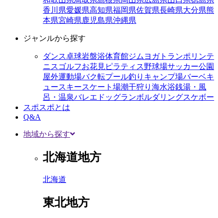
香川県
愛媛県
高知県
福岡県
佐賀県
長崎県
大分県
熊
本県
宮崎県
鹿児島県
沖縄県
ジャンルから探す
ダンス
卓球
岩盤浴
体育館
ジム
ヨガ
トランポリン
テ
ニス
ゴルフ
お花見
ピラティス
野球場
サッカー
公園
屋外運動場
バク転
プール
釣り
キャンプ場
バーベキ
ュー
スキー
スケート場
潮干狩り
海水浴
銭湯・風
呂・温泉
バレエ
ドッグラン
ボルダリング
スケボー
スポスポとは
Q&A
地域から探す
北海道地方
北海道
東北地方