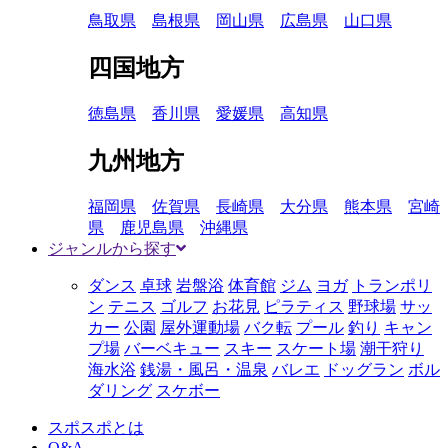
鳥取県
島根県
岡山県
広島県
山口県
四国地方
徳島県
香川県
愛媛県
高知県
九州地方
福岡県
佐賀県
長崎県
大分県
熊本県
宮崎
県
鹿児島県
沖縄県
ジャンルから探す
ダンス
卓球
岩盤浴
体育館
ジム
ヨガ
トランポリ
ン
テニス
ゴルフ
お花見
ピラティス
野球場
サッ
カー
公園
屋外運動場
バク転
プール
釣り
キャン
プ場
バーベキュー
スキー
スケート場
潮干狩り
海水浴
銭湯・風呂・温泉
バレエ
ドッグラン
ボル
ダリング
スケボー
スポスポとは
Q&A