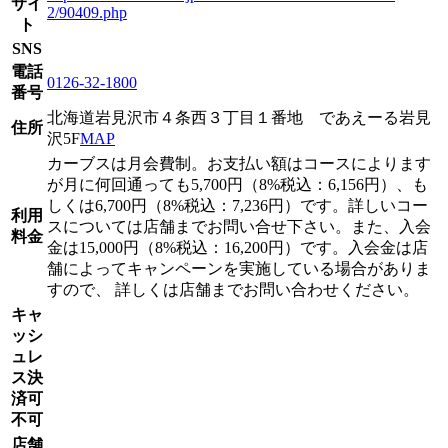
サイ
2/90409.php
ト
SNS
電話
0126-32-1800
番号
北海道岩見沢市４条西３丁目１番地 であえーる岩見
住所
沢5F
MAP
カーブスは月会費制。お支払い額はコースによります
が月に何回通っても5,700円（8%税込：6,156円）、も
しくは6,700円（8%税込：7,236円）です。詳しいコー
利用
スについては店舗までお問い合せ下さい。また、入会
料金
金は15,000円（8%税込：16,200円）です。入会金は店
舗によってキャンペーンを実施している場合がありま
すので、 詳しくは店舗までお問い合わせください。
キャ
ッシ
ュレ
ス決
済可
不可
店舗