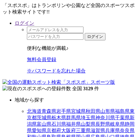
「スポスポ」はトランポリンや公園など全国のスポーツスポ
ット検索サイトです!!
ログイン
ログイン
便利な機能が満載♪
無料会員登録
※パスワードを忘れた場合
全国
3129
件
地域から探す
北海道
青森県
岩手県
宮城県
秋田県
山形県
福島県
東
京都
茨城県
栃木県
群馬県
埼玉県
神奈川県
千葉県
新
潟県
富山県
石川県
福井県
山梨県
長野県
岐阜県
静岡
県
愛知県
京都府
大阪府
三重県
滋賀県
兵庫県
奈良県
和歌山県
鳥取県
島根県
岡山県
広島県
山口県
徳島県