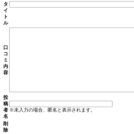
タ
イ
ト
ル
口
コ
ミ
内
容
投
稿
者
※未入力の場合、匿名と表示されます。
名
削
除