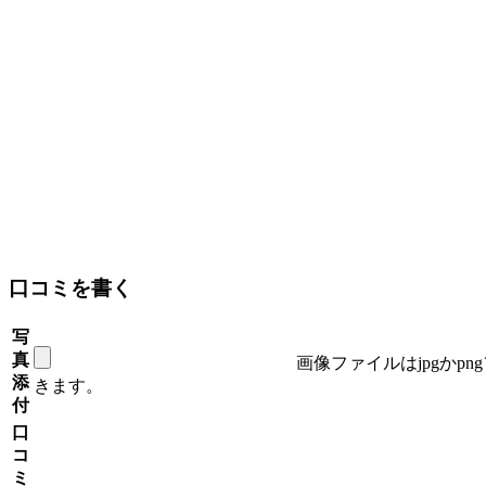
口コミを書く
写
真
画像ファイルはjpgかp
添
きます。
付
口
コ
ミ