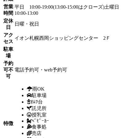
営業
平日 10:00-19:00(13:00-15:00はクローズ)土曜日
時間
10:00-13:00
定休
日曜・祝日
日
アク
イオン札幌西岡ショッピングセンター 2Ｆ
セス
駐車
場
予約
可不
電話予約可・web予約可
可
雨OK
駐車場
ｵﾑﾂ台
託児所
授乳室
ﾍﾞﾋﾞｰｶｰ
特徴
食事処
売店