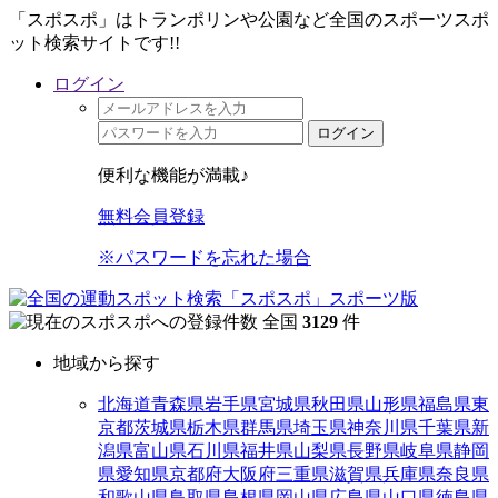
「スポスポ」はトランポリンや公園など全国のスポーツスポ
ット検索サイトです!!
ログイン
ログイン
便利な機能が満載♪
無料会員登録
※パスワードを忘れた場合
全国
3129
件
地域から探す
北海道
青森県
岩手県
宮城県
秋田県
山形県
福島県
東
京都
茨城県
栃木県
群馬県
埼玉県
神奈川県
千葉県
新
潟県
富山県
石川県
福井県
山梨県
長野県
岐阜県
静岡
県
愛知県
京都府
大阪府
三重県
滋賀県
兵庫県
奈良県
和歌山県
鳥取県
島根県
岡山県
広島県
山口県
徳島県