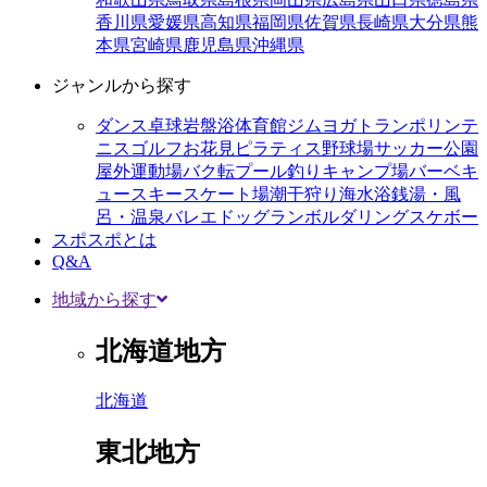
香川県
愛媛県
高知県
福岡県
佐賀県
長崎県
大分県
熊
本県
宮崎県
鹿児島県
沖縄県
ジャンルから探す
ダンス
卓球
岩盤浴
体育館
ジム
ヨガ
トランポリン
テ
ニス
ゴルフ
お花見
ピラティス
野球場
サッカー
公園
屋外運動場
バク転
プール
釣り
キャンプ場
バーベキ
ュー
スキー
スケート場
潮干狩り
海水浴
銭湯・風
呂・温泉
バレエ
ドッグラン
ボルダリング
スケボー
スポスポとは
Q&A
地域から探す
北海道地方
北海道
東北地方