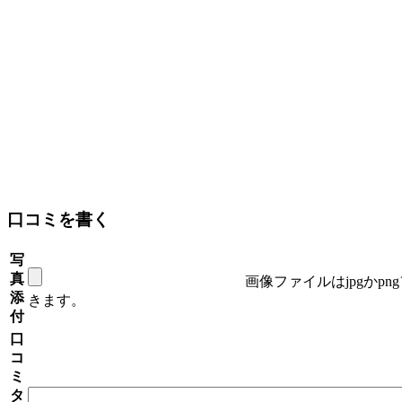
口コミを書く
写
真
画像ファイルはjpgかp
添
きます。
付
口
コ
ミ
タ