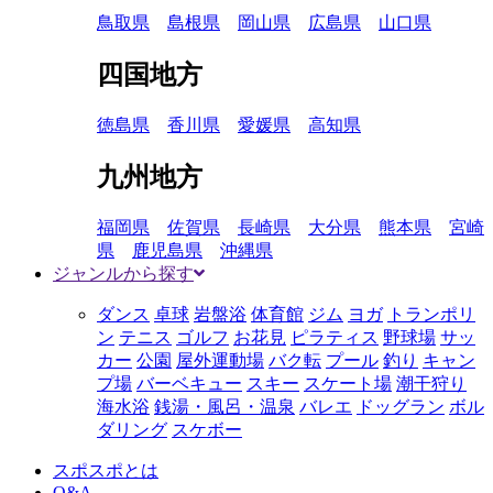
鳥取県
島根県
岡山県
広島県
山口県
四国地方
徳島県
香川県
愛媛県
高知県
九州地方
福岡県
佐賀県
長崎県
大分県
熊本県
宮崎
県
鹿児島県
沖縄県
ジャンルから探す
ダンス
卓球
岩盤浴
体育館
ジム
ヨガ
トランポリ
ン
テニス
ゴルフ
お花見
ピラティス
野球場
サッ
カー
公園
屋外運動場
バク転
プール
釣り
キャン
プ場
バーベキュー
スキー
スケート場
潮干狩り
海水浴
銭湯・風呂・温泉
バレエ
ドッグラン
ボル
ダリング
スケボー
スポスポとは
Q&A