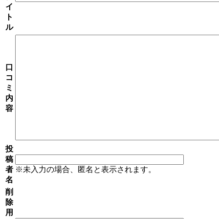
イ
ト
ル
口
コ
ミ
内
容
投
稿
者
※未入力の場合、匿名と表示されます。
名
削
除
用