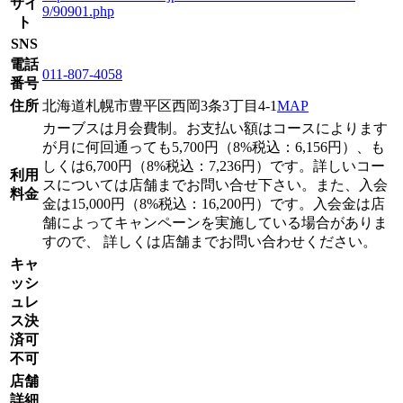
サイ
9/90901.php
ト
SNS
電話
011-807-4058
番号
住所
北海道札幌市豊平区西岡3条3丁目4-1
MAP
カーブスは月会費制。お支払い額はコースによります
が月に何回通っても5,700円（8%税込：6,156円）、も
しくは6,700円（8%税込：7,236円）です。詳しいコー
利用
スについては店舗までお問い合せ下さい。また、入会
料金
金は15,000円（8%税込：16,200円）です。入会金は店
舗によってキャンペーンを実施している場合がありま
すので、 詳しくは店舗までお問い合わせください。
キャ
ッシ
ュレ
ス決
済可
不可
店舗
詳細