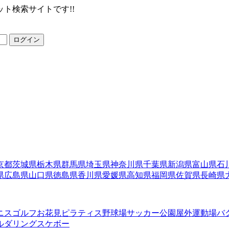
ト検索サイトです!!
ログイン
京都
茨城県
栃木県
群馬県
埼玉県
神奈川県
千葉県
新潟県
富山県
石
県
広島県
山口県
徳島県
香川県
愛媛県
高知県
福岡県
佐賀県
長崎県
ニス
ゴルフ
お花見
ピラティス
野球場
サッカー
公園
屋外運動場
バ
ルダリング
スケボー