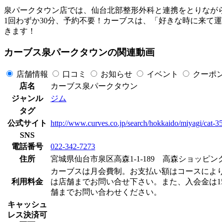
泉パークタウン店では、仙台北部整形外科と連携をとりなが
1回わずか30分、予約不要！カーブスは、「好きな時に来て
きます！
カーブス泉パークタウンの関連動画
店舗情報
口コミ
お知らせ
イベント
クーポ
店名
カーブス泉パークタウン
ジャンル
ジム
タグ
公式サイト
http://www.curves.co.jp/search/hokkaido/miyagi/cat-
SNS
電話番号
022-342-7273
住所
宮城県仙台市泉区高森1-1-189 高森ショッピ
カーブスは月会費制。お支払い額はコースによりますが
利用料金
は店舗までお問い合せ下さい。また、入会金は15
舗までお問い合わせください。
キャッシュ
レス決済可