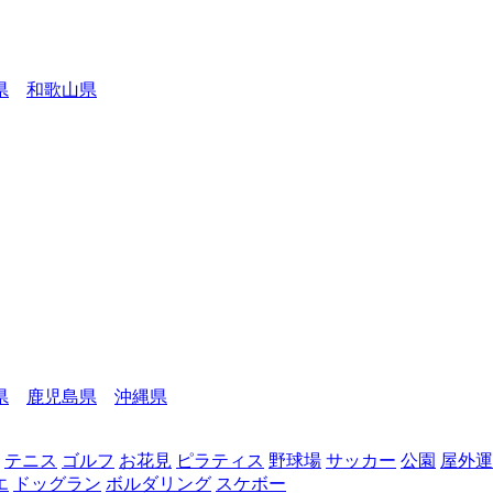
県
和歌山県
県
鹿児島県
沖縄県
テニス
ゴルフ
お花見
ピラティス
野球場
サッカー
公園
屋外運
エ
ドッグラン
ボルダリング
スケボー