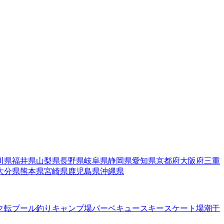
川県
福井県
山梨県
長野県
岐阜県
静岡県
愛知県
京都府
大阪府
三重
大分県
熊本県
宮崎県
鹿児島県
沖縄県
ク転
プール
釣り
キャンプ場
バーベキュー
スキー
スケート場
潮干