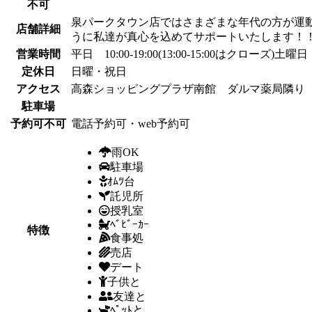
不可
泉パークタウン店ではさまざまな年代の方が運
店舗詳細
うに私達が真心を込めてサポートいたします！
営業時間
平日 10:00-19:00(13:00-15:00はクローズ)土曜日 1
定休日
日曜・祝日
アクセス
高森ショッピングプラザ南館 ダルマ薬局隣り
駐車場
予約可不可
電話予約可・web予約可
雨OK
駐車場
ｵﾑﾂ台
託児所
授乳室
ﾍﾞﾋﾞｰｶｰ
特徴
食事処
売店
デート
子供と
友達と
ﾍﾟｯﾄと