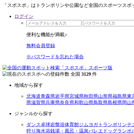
「スポスポ」はトランポリンや公園など全国のスポーツスポッ
ログイン
便利な機能が満載♪
無料会員登録
※パスワードを忘れた場合
全国
3129
件
地域から探す
北海道
青森県
岩手県
宮城県
秋田県
山形県
福島県
東
県
滋賀県
兵庫県
奈良県
和歌山県
鳥取県
島根県
岡山
ジャンルから探す
ダンス
卓球
岩盤浴
体育館
ジム
ヨガ
トランポリン
テ
狩り
海水浴
銭湯・風呂・温泉
バレエ
ドッグラン
ボ