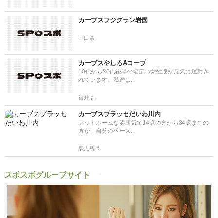
カーブスフジグラン岩国
山口県
カーブスやしろAコープ
10代から80代後半の幅広い女性達が元気に運動さ
れています。私達は..
福井県
カーブスプラッセだいわ川内
アットホームな雰囲気で14歳の方から84歳までの
方が、自分のペース..
鹿児島県
スポスポグループサイト