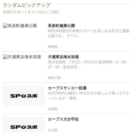
ランダムピックアップ
全国のスポットをランダムにご紹介
長泉町健康公園
MIZUNO運営の各種スポーツを楽しめる巨大な運動
公園です。 グラウ..
静岡県
片瀬東浜海水浴場
海水浴期間：7月1日～8月31日 遊泳時間：9：00～
17：00（監視員常..
神奈川県
カーブスサンエー杭瀬
10代?90代の幅広い年代の方が楽しんで通って下さ
っています！運動..
兵庫県
カーブス大分宇佐
大分県