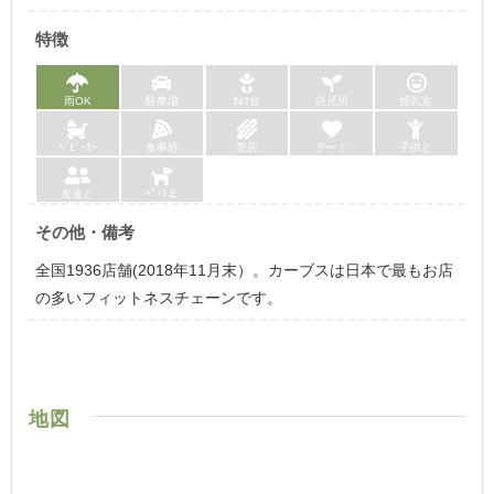
特徴
雨OK
駐車場
ｵﾑﾂ台
託児所
授乳室
ﾍﾞﾋﾞｰｶｰ
食事処
売店
デート
子供と
友達と
ﾍﾟｯﾄと
その他・備考
全国1936店舗(2018年11月末）。カーブスは日本で最もお店
の多いフィットネスチェーンです。
地図