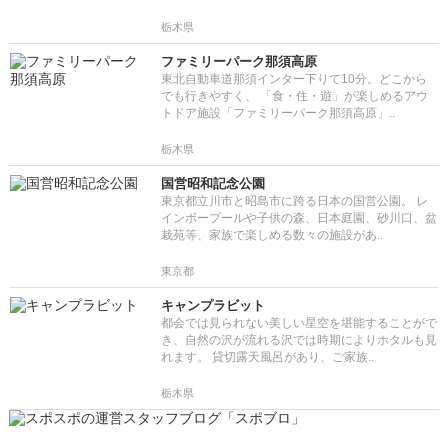
栃木県
ファミリーパーク那須高原
東北自動車道那須インター下りて10分。どこから
でも行きやすく、 「食・住・遊」が楽しめるアウ
トドア施設「ファミリーパーク那須高原」..
栃木県
国営昭和記念公園
東京都立川市と昭島市に跨る日本の国営公園。 レ
インボープールや子供の森、日本庭園、砂川口、盆
栽苑等、家族で楽しめる数々の施設があ..
東京都
キャンプラビット
都会では見られない美しい星空を堪能することがで
き、自然の沢が流れる沢では時期によりホタルも見
れます。 貸切露天風呂があり、ご家族..
栃木県