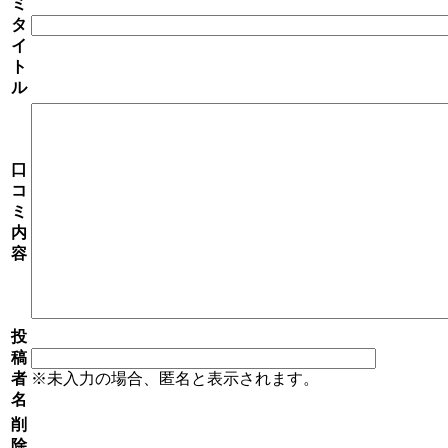
ミ
タ
イ
ト
ル
口
コ
ミ
内
容
投
稿
者
※未入力の場合、匿名と表示されます。
名
削
除