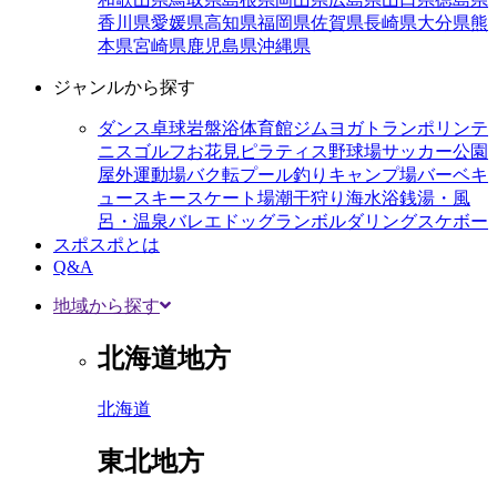
香川県
愛媛県
高知県
福岡県
佐賀県
長崎県
大分県
熊
本県
宮崎県
鹿児島県
沖縄県
ジャンルから探す
ダンス
卓球
岩盤浴
体育館
ジム
ヨガ
トランポリン
テ
ニス
ゴルフ
お花見
ピラティス
野球場
サッカー
公園
屋外運動場
バク転
プール
釣り
キャンプ場
バーベキ
ュー
スキー
スケート場
潮干狩り
海水浴
銭湯・風
呂・温泉
バレエ
ドッグラン
ボルダリング
スケボー
スポスポとは
Q&A
地域から探す
北海道地方
北海道
東北地方