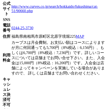
公式
http://www.curves.co.jp/search/hokkaido/fukushima/cat-
サイ
51/90660.php
ト
SNS
電話
0244-25-3730
番号
住所
福島県南相馬市原町区北原字境堀225
MAP
カーブスは月会費制。お支払い額はコースによります
が月に何回通っても5,700円（8%税込：6,156円）、も
しくは6,700円（8%税込：7,236円）です。詳しいコー
利用
スについては店舗までお問い合せ下さい。また、入会
料金
金は15,000円（8%税込：16,200円）です。入会金は店
舗によってキャンペーンを実施している場合がありま
すので、 詳しくは店舗までお問い合わせください。
キャ
ッシ
ュレ
ス決
済可
不可