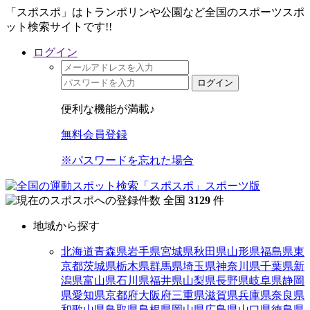
「スポスポ」はトランポリンや公園など全国のスポーツスポ
ット検索サイトです!!
ログイン
ログイン
便利な機能が満載♪
無料会員登録
※パスワードを忘れた場合
全国
3129
件
地域から探す
北海道
青森県
岩手県
宮城県
秋田県
山形県
福島県
東
京都
茨城県
栃木県
群馬県
埼玉県
神奈川県
千葉県
新
潟県
富山県
石川県
福井県
山梨県
長野県
岐阜県
静岡
県
愛知県
京都府
大阪府
三重県
滋賀県
兵庫県
奈良県
和歌山県
鳥取県
島根県
岡山県
広島県
山口県
徳島県