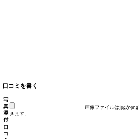
口コミを書く
写
真
画像ファイルはjpgかp
添
きます。
付
口
コ