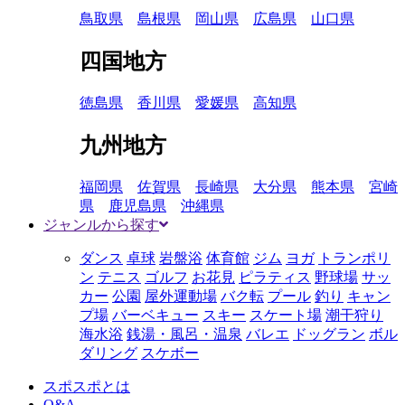
鳥取県
島根県
岡山県
広島県
山口県
四国地方
徳島県
香川県
愛媛県
高知県
九州地方
福岡県
佐賀県
長崎県
大分県
熊本県
宮崎
県
鹿児島県
沖縄県
ジャンルから探す
ダンス
卓球
岩盤浴
体育館
ジム
ヨガ
トランポリ
ン
テニス
ゴルフ
お花見
ピラティス
野球場
サッ
カー
公園
屋外運動場
バク転
プール
釣り
キャン
プ場
バーベキュー
スキー
スケート場
潮干狩り
海水浴
銭湯・風呂・温泉
バレエ
ドッグラン
ボル
ダリング
スケボー
スポスポとは
Q&A