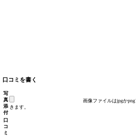
口コミを書く
写
真
画像ファイルはjpgかp
添
きます。
付
口
コ
ミ