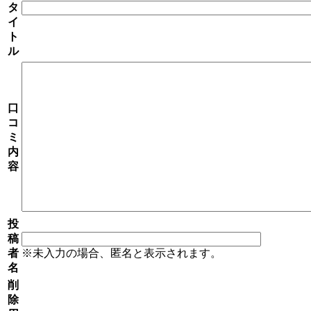
タ
イ
ト
ル
口
コ
ミ
内
容
投
稿
者
※未入力の場合、匿名と表示されます。
名
削
除