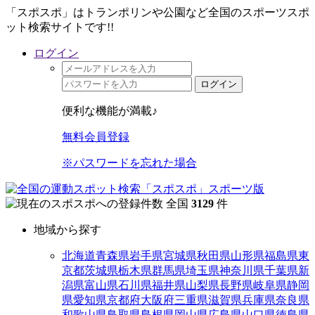
「スポスポ」はトランポリンや公園など全国のスポーツスポ
ット検索サイトです!!
ログイン
ログイン
便利な機能が満載♪
無料会員登録
※パスワードを忘れた場合
全国
3129
件
地域から探す
北海道
青森県
岩手県
宮城県
秋田県
山形県
福島県
東
京都
茨城県
栃木県
群馬県
埼玉県
神奈川県
千葉県
新
潟県
富山県
石川県
福井県
山梨県
長野県
岐阜県
静岡
県
愛知県
京都府
大阪府
三重県
滋賀県
兵庫県
奈良県
和歌山県
鳥取県
島根県
岡山県
広島県
山口県
徳島県