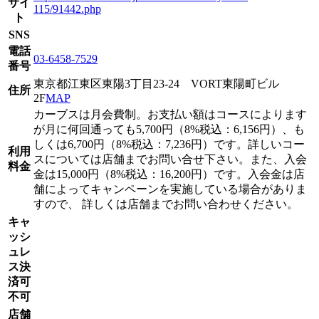
サイ
115/91442.php
ト
SNS
電話
03-6458-7529
番号
東京都江東区東陽3丁目23-24 VORT東陽町ビル
住所
2F
MAP
カーブスは月会費制。お支払い額はコースによります
が月に何回通っても5,700円（8%税込：6,156円）、も
しくは6,700円（8%税込：7,236円）です。詳しいコー
利用
スについては店舗までお問い合せ下さい。また、入会
料金
金は15,000円（8%税込：16,200円）です。入会金は店
舗によってキャンペーンを実施している場合がありま
すので、 詳しくは店舗までお問い合わせください。
キャ
ッシ
ュレ
ス決
済可
不可
店舗