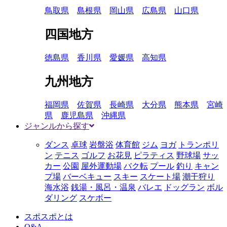
鳥取県
島根県
岡山県
広島県
山口県
四国地方
徳島県
香川県
愛媛県
高知県
九州地方
福岡県
佐賀県
長崎県
大分県
熊本県
宮崎
県
鹿児島県
沖縄県
ジャンルから探す
ダンス
卓球
岩盤浴
体育館
ジム
ヨガ
トランポリ
ン
テニス
ゴルフ
お花見
ピラティス
野球場
サッ
カー
公園
屋外運動場
バク転
プール
釣り
キャン
プ場
バーベキュー
スキー
スケート場
潮干狩り
海水浴
銭湯・風呂・温泉
バレエ
ドッグラン
ボル
ダリング
スケボー
スポスポとは
Q&A