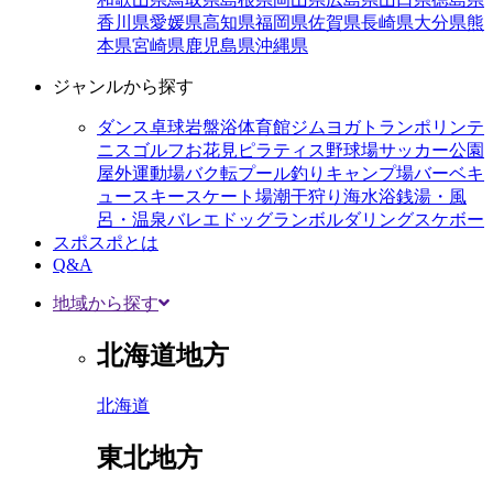
香川県
愛媛県
高知県
福岡県
佐賀県
長崎県
大分県
熊
本県
宮崎県
鹿児島県
沖縄県
ジャンルから探す
ダンス
卓球
岩盤浴
体育館
ジム
ヨガ
トランポリン
テ
ニス
ゴルフ
お花見
ピラティス
野球場
サッカー
公園
屋外運動場
バク転
プール
釣り
キャンプ場
バーベキ
ュー
スキー
スケート場
潮干狩り
海水浴
銭湯・風
呂・温泉
バレエ
ドッグラン
ボルダリング
スケボー
スポスポとは
Q&A
地域から探す
北海道地方
北海道
東北地方