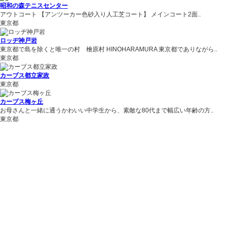
昭和の森テニスセンター
アウトコート 【アンツーカー色砂入り人工芝コート】 メインコート2面..
東京都
ロッヂ神戸岩
東京都で島を除くと唯一の村 檜原村 HINOHARAMURA 東京都でありながら..
東京都
カーブス都立家政
東京都
カーブス梅ヶ丘
お母さんと一緒に通うかわいい中学生から、素敵な80代まで幅広い年齢の方..
東京都