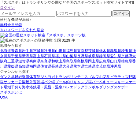
「スポスポ」はトランポリンや公園など全国のスポーツスポット検索サイトです!!
ログイン
ログイン
便利な機能が満載♪
無料会員登録
※パスワードを忘れた場合
全国
3129
件
地域から探す
北海道
青森県
岩手県
宮城県
秋田県
山形県
福島県
東京都
茨城県
栃木県
群馬県
埼玉県
神
奈川県
千葉県
新潟県
富山県
石川県
福井県
山梨県
長野県
岐阜県
静岡県
愛知県
京都府
大
阪府
三重県
滋賀県
兵庫県
奈良県
和歌山県
鳥取県
島根県
岡山県
広島県
山口県
徳島県
香
川県
愛媛県
高知県
福岡県
佐賀県
長崎県
大分県
熊本県
宮崎県
鹿児島県
沖縄県
ジャンルから探す
ダンス
卓球
岩盤浴
体育館
ジム
ヨガ
トランポリン
テニス
ゴルフ
お花見
ピラティス
野球
場
サッカー
公園
屋外運動場
バク転
プール
釣り
キャンプ場
バーベキュー
スキー
スケー
ト場
潮干狩り
海水浴
銭湯・風呂・温泉
バレエ
ドッグラン
ボルダリング
スケボー
スポスポとは
Q&A