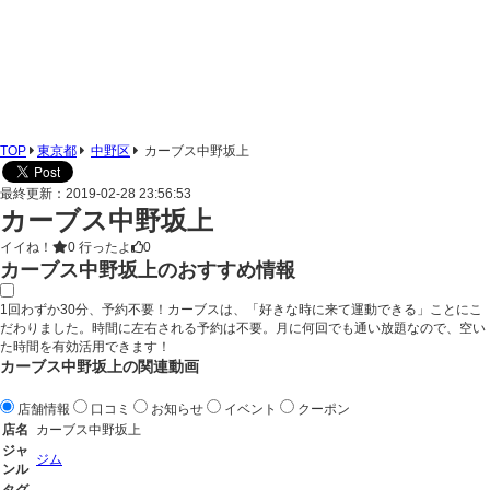
TOP
東京都
中野区
カーブス中野坂上
最終更新：2019-02-28 23:56:53
カーブス中野坂上
イイね！
0
行ったよ
0
カーブス中野坂上のおすすめ情報
1回わずか30分、予約不要！カーブスは、「好きな時に来て運動できる」ことにこ
だわりました。時間に左右される予約は不要。月に何回でも通い放題なので、空い
た時間を有効活用できます！
カーブス中野坂上の関連動画
店舗情報
口コミ
お知らせ
イベント
クーポン
店名
カーブス中野坂上
ジャ
ジム
ンル