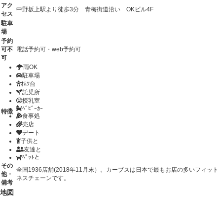
アク
中野坂上駅より徒歩3分 青梅街道沿い OKビル4F
セス
駐車
場
予約
可不
電話予約可・web予約可
可
雨OK
駐車場
ｵﾑﾂ台
託児所
授乳室
ﾍﾞﾋﾞｰｶｰ
特徴
食事処
売店
デート
子供と
友達と
ﾍﾟｯﾄと
その
全国1936店舗(2018年11月末）。カーブスは日本で最もお店の多いフィット
他・
ネスチェーンです。
備考
地図