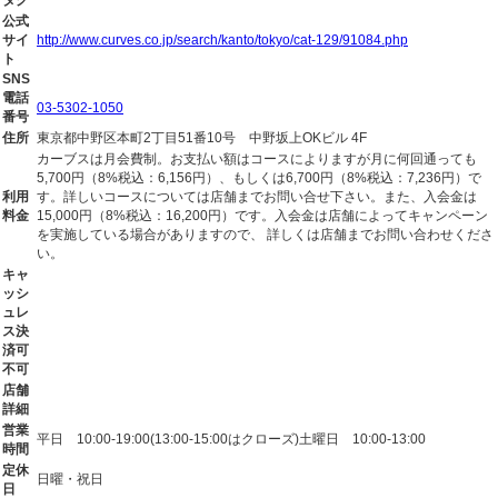
タグ
公式
サイ
http://www.curves.co.jp/search/kanto/tokyo/cat-129/91084.php
ト
SNS
電話
03-5302-1050
番号
住所
東京都中野区本町2丁目51番10号 中野坂上OKビル 4F
カーブスは月会費制。お支払い額はコースによりますが月に何回通っても
5,700円（8%税込：6,156円）、もしくは6,700円（8%税込：7,236円）で
利用
す。詳しいコースについては店舗までお問い合せ下さい。また、入会金は
料金
15,000円（8%税込：16,200円）です。入会金は店舗によってキャンペーン
を実施している場合がありますので、 詳しくは店舗までお問い合わせくださ
い。
キャ
ッシ
ュレ
ス決
済可
不可
店舗
詳細
営業
平日 10:00-19:00(13:00-15:00はクローズ)土曜日 10:00-13:00
時間
定休
日曜・祝日
日