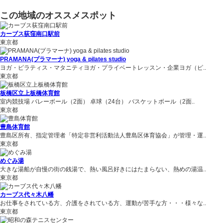
この地域のオススメスポット
カーブス荻窪南口駅前
東京都
PRAMANA(プラマーナ) yoga & pilates studio
ヨガ・ピラティス・マタニティヨガ・プライベートレッスン・企業ヨガ（ピ..
東京都
板橋区立上板橋体育館
室内競技場 バレーボール（2面） 卓球（24台） バスケットボール（2面..
東京都
豊島体育館
豊島区所有、指定管理者「特定非営利活動法人豊島区体育協会」が管理・運..
東京都
めぐみ湯
大きな湯船が自慢の街の銭湯で、熱い風呂好きにはたまらない、熱めの湯温..
東京都
カーブス代々木八幡
お仕事をされている方、介護をされている方、運動が苦手な方・・・様々な..
東京都