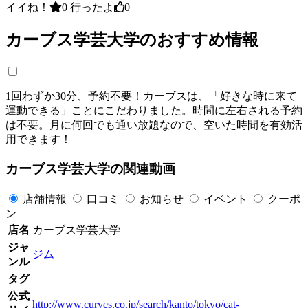
イイね！
0
行ったよ
0
カーブス学芸大学のおすすめ情報
1回わずか30分、予約不要！カーブスは、「好きな時に来て
運動できる」ことにこだわりました。時間に左右される予約
は不要。月に何回でも通い放題なので、空いた時間を有効活
用できます！
カーブス学芸大学の関連動画
店舗情報
口コミ
お知らせ
イベント
クーポ
ン
店名
カーブス学芸大学
ジャ
ジム
ンル
タグ
公式
http://www.curves.co.jp/search/kanto/tokyo/cat-