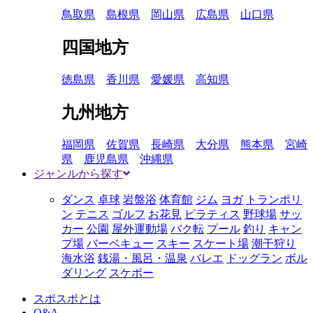
鳥取県
島根県
岡山県
広島県
山口県
四国地方
徳島県
香川県
愛媛県
高知県
九州地方
福岡県
佐賀県
長崎県
大分県
熊本県
宮崎
県
鹿児島県
沖縄県
ジャンルから探す
ダンス
卓球
岩盤浴
体育館
ジム
ヨガ
トランポリ
ン
テニス
ゴルフ
お花見
ピラティス
野球場
サッ
カー
公園
屋外運動場
バク転
プール
釣り
キャン
プ場
バーベキュー
スキー
スケート場
潮干狩り
海水浴
銭湯・風呂・温泉
バレエ
ドッグラン
ボル
ダリング
スケボー
スポスポとは
Q&A