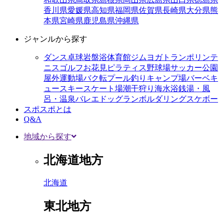
香川県
愛媛県
高知県
福岡県
佐賀県
長崎県
大分県
熊
本県
宮崎県
鹿児島県
沖縄県
ジャンルから探す
ダンス
卓球
岩盤浴
体育館
ジム
ヨガ
トランポリン
テ
ニス
ゴルフ
お花見
ピラティス
野球場
サッカー
公園
屋外運動場
バク転
プール
釣り
キャンプ場
バーベキ
ュー
スキー
スケート場
潮干狩り
海水浴
銭湯・風
呂・温泉
バレエ
ドッグラン
ボルダリング
スケボー
スポスポとは
Q&A
地域から探す
北海道地方
北海道
東北地方