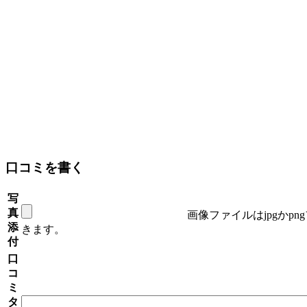
口コミを書く
写
真
画像ファイルはjpgかp
添
きます。
付
口
コ
ミ
タ