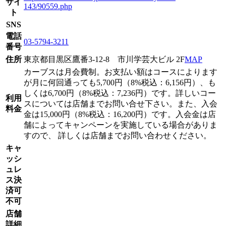
サイ
143/90559.php
ト
SNS
電話
03-5794-3211
番号
住所
東京都目黒区鷹番3-12-8 市川学芸大ビル 2F
MAP
カーブスは月会費制。お支払い額はコースによります
が月に何回通っても5,700円（8%税込：6,156円）、も
しくは6,700円（8%税込：7,236円）です。詳しいコー
利用
スについては店舗までお問い合せ下さい。また、入会
料金
金は15,000円（8%税込：16,200円）です。入会金は店
舗によってキャンペーンを実施している場合がありま
すので、 詳しくは店舗までお問い合わせください。
キャ
ッシ
ュレ
ス決
済可
不可
店舗
詳細