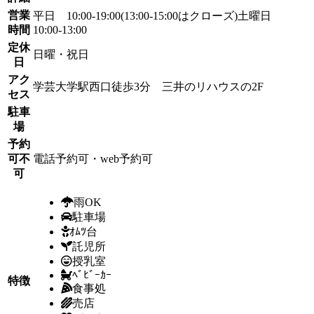
営業
平日 10:00-19:00(13:00-15:00はクローズ)土曜日
時間
10:00-13:00
定休
日曜・祝日
日
アク
学芸大学駅西口徒歩3分 三井のリハウスの2F
セス
駐車
場
予約
可不
電話予約可・web予約可
可
雨OK
駐車場
ｵﾑﾂ台
託児所
授乳室
ﾍﾞﾋﾞｰｶｰ
特徴
食事処
売店