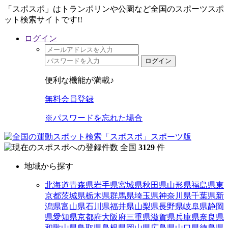
「スポスポ」はトランポリンや公園など全国のスポーツスポ
ット検索サイトです!!
ログイン
ログイン
便利な機能が満載♪
無料会員登録
※パスワードを忘れた場合
全国
3129
件
地域から探す
北海道
青森県
岩手県
宮城県
秋田県
山形県
福島県
東
京都
茨城県
栃木県
群馬県
埼玉県
神奈川県
千葉県
新
潟県
富山県
石川県
福井県
山梨県
長野県
岐阜県
静岡
県
愛知県
京都府
大阪府
三重県
滋賀県
兵庫県
奈良県
和歌山県
鳥取県
島根県
岡山県
広島県
山口県
徳島県