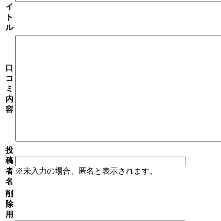
イ
ト
ル
口
コ
ミ
内
容
投
稿
者
※未入力の場合、匿名と表示されます。
名
削
除
用